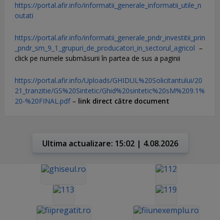
https://portal.afir.info/informatii_generale_informatii_utile_n
outati
https://portal.afir.info/informatii_generale_pndr_investitii_prin
_pndr_sm_9_1_grupuri_de_producatori_in_sectorul_agricol
–
click pe numele submăsurii în partea de sus a paginii
https://portal.afir.info/Uploads/GHIDUL%20Solicitantului/20
21_tranzitie/GS%20Sintetic/Ghid%20sintetic%20sM%209.1%
20-%20FINAL.pdf
–
link direct către document
Ultima actualizare: 15:02 | 4.08.2026