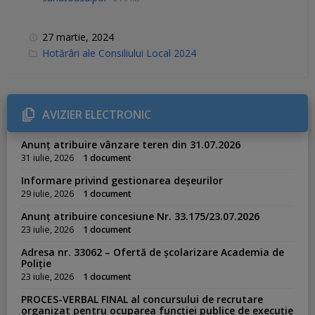
27 martie, 2024
C
Hotărâri ale Consiliului Local 2024
a
t
e
g
o
r
AVIZIER ELECTRONIC
i
e
s
Anunț atribuire vânzare teren din 31.07.2026
:
31 iulie, 2026
1 document
Informare privind gestionarea deșeurilor
29 iulie, 2026
1 document
Anunț atribuire concesiune Nr. 33.175/23.07.2026
23 iulie, 2026
1 document
Adresa nr. 33062 – Ofertă de școlarizare Academia de
Poliție
23 iulie, 2026
1 document
PROCES-VERBAL FINAL al concursului de recrutare
organizat pentru ocuparea funcției publice de execuție