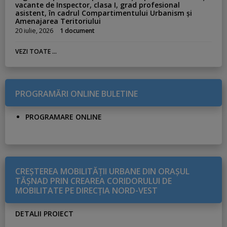
vacante de Inspector, clasa I, grad profesional
asistent, în cadrul Compartimentului Urbanism și
Amenajarea Teritoriului
20 iulie, 2026
1 document
VEZI TOATE ...
PROGRAMĂRI ONLINE BULETINE
PROGRAMARE ONLINE
CREŞTEREA MOBILITĂŢII URBANE DIN ORAŞUL
TĂŞNAD PRIN CREAREA CORIDORULUI DE
MOBILITATE PE DIRECŢIA NORD-VEST
DETALII PROIECT