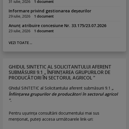
31 iulie, 2026
1 document
Informare privind gestionarea deșeurilor
29 iulie, 2026
1 document
Anunț atribuire concesiune Nr. 33.175/23.07.2026
23 iulie, 2026
1 document
VEZI TOATE ...
GHIDUL SINTETIC AL SOLICITANTULUI AFERENT
SUBMĂSURII 9.1 „ ÎNFIINȚAREA GRUPURILOR DE
PRODUCĂTORI ÎN SECTORUL AGRICOL ”
Ghidul SINTETIC al Solicitantului aferent submăsurii 9.1
„
Înființarea grupurilor de producători în sectorul agricol
”.
Pentru uşurinţa consultării documentului mai sus
menţionat, puteţi accesa următoarele link-uri: