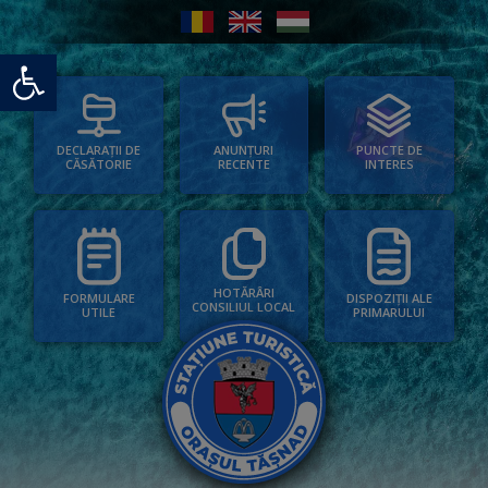
Deschide bara de unelte
PUNCTE DE
ANUNȚURI
DECLARAȚII DE
INTERES
RECENTE
CĂSĂTORIE
HOTĂRÂRI
FORMULARE
DISPOZIȚII ALE
CONSILIUL LOCAL
UTILE
PRIMARULUI