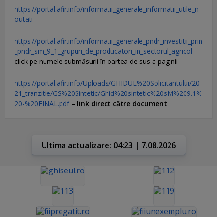
https://portal.afir.info/informatii_generale_informatii_utile_n
outati
https://portal.afir.info/informatii_generale_pndr_investitii_prin
_pndr_sm_9_1_grupuri_de_producatori_in_sectorul_agricol
–
click pe numele submăsurii în partea de sus a paginii
https://portal.afir.info/Uploads/GHIDUL%20Solicitantului/20
21_tranzitie/GS%20Sintetic/Ghid%20sintetic%20sM%209.1%
20-%20FINAL.pdf
–
link direct către document
Ultima actualizare: 04:23 | 7.08.2026