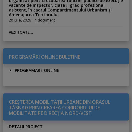
organizat pentru ocuparea funcției publice de execuție
vacante de Inspector, clasa I, grad profesional
asistent, în cadrul Compartimentului Urbanism și
Amenajarea Teritoriului
20 iulie, 2026
1 document
VEZI TOATE ...
PROGRAMĂRI ONLINE BULETINE
PROGRAMARE ONLINE
CREŞTEREA MOBILITĂŢII URBANE DIN ORAŞUL
TĂŞNAD PRIN CREAREA CORIDORULUI DE
MOBILITATE PE DIRECŢIA NORD-VEST
DETALII PROIECT