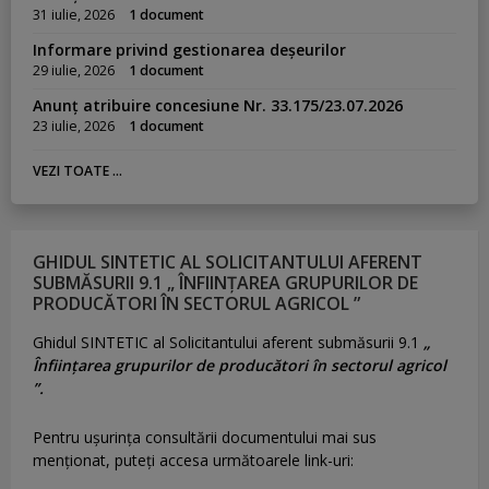
31 iulie, 2026
1 document
Informare privind gestionarea deșeurilor
29 iulie, 2026
1 document
Anunț atribuire concesiune Nr. 33.175/23.07.2026
23 iulie, 2026
1 document
VEZI TOATE ...
GHIDUL SINTETIC AL SOLICITANTULUI AFERENT
SUBMĂSURII 9.1 „ ÎNFIINȚAREA GRUPURILOR DE
PRODUCĂTORI ÎN SECTORUL AGRICOL ”
Ghidul SINTETIC al Solicitantului aferent submăsurii 9.1
„
Înființarea grupurilor de producători în sectorul agricol
”.
Pentru uşurinţa consultării documentului mai sus
menţionat, puteţi accesa următoarele link-uri: