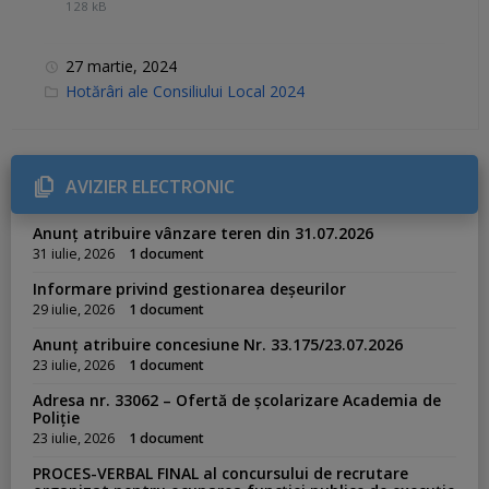
128 kB
27 martie, 2024
C
Hotărâri ale Consiliului Local 2024
a
t
e
g
o
r
AVIZIER ELECTRONIC
i
e
s
Anunț atribuire vânzare teren din 31.07.2026
:
31 iulie, 2026
1 document
Informare privind gestionarea deșeurilor
29 iulie, 2026
1 document
Anunț atribuire concesiune Nr. 33.175/23.07.2026
23 iulie, 2026
1 document
Adresa nr. 33062 – Ofertă de școlarizare Academia de
Poliție
23 iulie, 2026
1 document
PROCES-VERBAL FINAL al concursului de recrutare