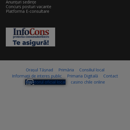
Anunțuri sedințe
Concurs posturi vacante
Platforma E-consultare
Orașul Tășnad
Primăria
Consiliul local
Informații de interes public
Primaria Digitală
Contact
Monitorul oficial local
casino chile online