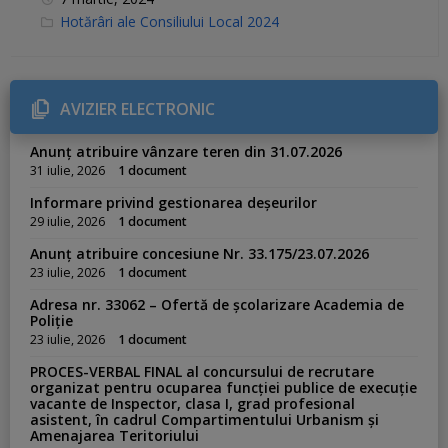
C
Hotărâri ale Consiliului Local 2024
a
t
e
g
o
r
AVIZIER ELECTRONIC
i
e
s
Anunț atribuire vânzare teren din 31.07.2026
:
31 iulie, 2026
1 document
Informare privind gestionarea deșeurilor
29 iulie, 2026
1 document
Anunț atribuire concesiune Nr. 33.175/23.07.2026
23 iulie, 2026
1 document
Adresa nr. 33062 – Ofertă de școlarizare Academia de
Poliție
23 iulie, 2026
1 document
PROCES-VERBAL FINAL al concursului de recrutare
organizat pentru ocuparea funcției publice de execuție
vacante de Inspector, clasa I, grad profesional
asistent, în cadrul Compartimentului Urbanism și
Amenajarea Teritoriului