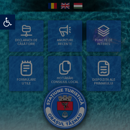
Deschide bara de unelte
PUNCTE DE
ANUNȚURI
DECLARAȚII DE
INTERES
RECENTE
CĂSĂTORIE
HOTĂRÂRI
FORMULARE
DISPOZIȚII ALE
CONSILIUL LOCAL
UTILE
PRIMARULUI