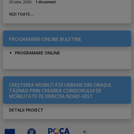
20 iulie, 2026
1 document
VEZI TOATE ...
PROGRAMĂRI ONLINE BULETINE
PROGRAMARE ONLINE
CREŞTEREA MOBILITĂŢII URBANE DIN ORAŞUL
TĂŞNAD PRIN CREAREA CORIDORULUI DE
MOBILITATE PE DIRECŢIA NORD-VEST
DETALII PROIECT