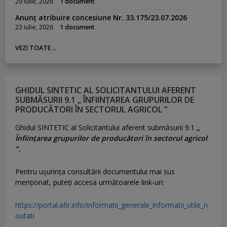
29 iulie, 2026
1 document
Anunț atribuire concesiune Nr. 33.175/23.07.2026
23 iulie, 2026
1 document
VEZI TOATE ...
GHIDUL SINTETIC AL SOLICITANTULUI AFERENT
SUBMĂSURII 9.1 „ ÎNFIINȚAREA GRUPURILOR DE
PRODUCĂTORI ÎN SECTORUL AGRICOL ”
Ghidul SINTETIC al Solicitantului aferent submăsurii 9.1
„
Înființarea grupurilor de producători în sectorul agricol
”.
Pentru uşurinţa consultării documentului mai sus
menţionat, puteţi accesa următoarele link-uri:
https://portal.afir.info/informatii_generale_informatii_utile_n
outati