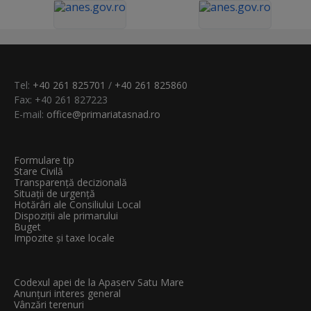
Tel:
+40 261 825701
/
+40 261 825860
Fax: +40 261 827223
E-mail:
office@primariatasnad.ro
Formulare tip
Stare Civilă
Transparenţă decizională
Situații de urgență
Hotărâri ale Consiliului Local
Dispoziții ale primarului
Buget
Impozite și taxe locale
Codexul apei de la Apaserv Satu Mare
Anunțuri interes general
Vânzări terenuri