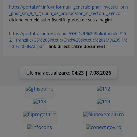
https://portal.afir.info/informatii_generale_pndr_investitii_prin
_pndr_sm_9_1_grupuri_de_producatori_in_sectorul_agricol
–
click pe numele submăsurii în partea de sus a paginii
https://portal.afir.info/Uploads/GHIDUL%20Solicitantului/20
21_tranzitie/GS%20Sintetic/Ghid%20sintetic%20sM%209.1%
20-%20FINAL.pdf
–
link direct către document
Ultima actualizare: 04:23 | 7.08.2026