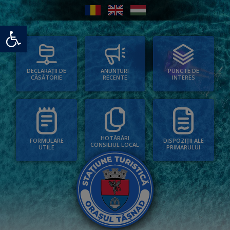
Deschide bara de unelte
PUNCTE DE
ANUNȚURI
DECLARAȚII DE
INTERES
RECENTE
CĂSĂTORIE
HOTĂRÂRI
FORMULARE
DISPOZIȚII ALE
CONSILIUL LOCAL
UTILE
PRIMARULUI