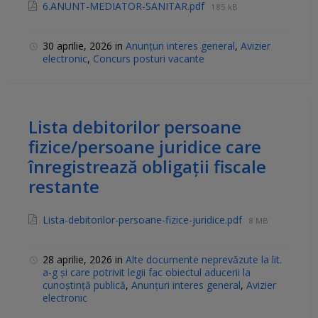
6.ANUNT-MEDIATOR-SANITAR.pdf
185 kB
30 aprilie, 2026
in
Anunțuri interes general
,
Avizier
electronic
,
Concurs posturi vacante
Lista debitorilor persoane
fizice/persoane juridice care
înregistrează obligații fiscale
restante
Lista-debitorilor-persoane-fizice-juridice.pdf
8 MB
28 aprilie, 2026
in
Alte documente neprevăzute la lit.
a-g și care potrivit legii fac obiectul aducerii la
cunoștință publică
,
Anunțuri interes general
,
Avizier
electronic