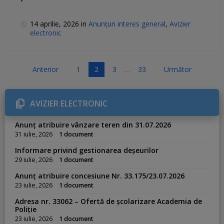
14 aprilie, 2026
in
Anunțuri interes general
,
Avizier
electronic
P
Anterior
1
2
3
…
33
Următor
a
g
AVIZIER ELECTRONIC
i
n
Anunț atribuire vânzare teren din 31.07.2026
a
31 iulie, 2026
1 document
ț
Informare privind gestionarea deșeurilor
i
29 iulie, 2026
1 document
e
Anunț atribuire concesiune Nr. 33.175/23.07.2026
a
23 iulie, 2026
1 document
r
Adresa nr. 33062 – Ofertă de școlarizare Academia de
t
Poliție
i
23 iulie, 2026
1 document