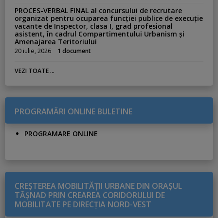
c
PROCES-VERBAL FINAL al concursului de recrutare
o
organizat pentru ocuparea funcției publice de execuție
vacante de Inspector, clasa I, grad profesional
l
asistent, în cadrul Compartimentului Urbanism și
e
Amenajarea Teritoriului
20 iulie, 2026
1 document
VEZI TOATE ...
PROGRAMĂRI ONLINE BULETINE
PROGRAMARE ONLINE
CREŞTEREA MOBILITĂŢII URBANE DIN ORAŞUL
TĂŞNAD PRIN CREAREA CORIDORULUI DE
MOBILITATE PE DIRECŢIA NORD-VEST