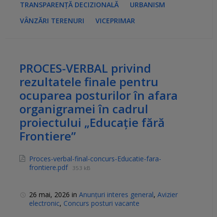
TRANSPARENȚĂ DECIZIONALĂ
URBANISM
VÂNZĂRI TERENURI
VICEPRIMAR
PROCES-VERBAL privind
rezultatele finale pentru
ocuparea posturilor în afara
organigramei în cadrul
proiectului „Educație fără
Frontiere”
Proces-verbal-final-concurs-Educatie-fara-
frontiere.pdf
353 kB
26 mai, 2026
in
Anunțuri interes general
,
Avizier
electronic
,
Concurs posturi vacante