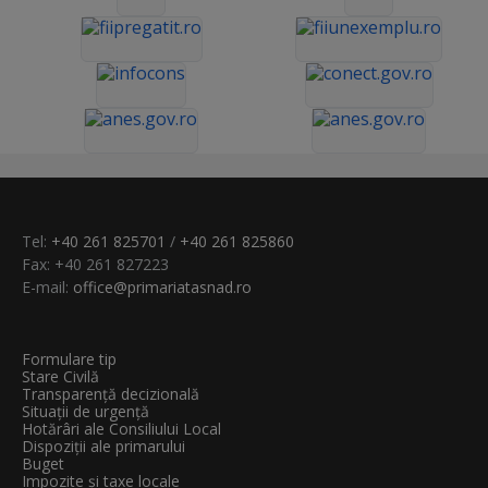
Tel:
+40 261 825701
/
+40 261 825860
Fax: +40 261 827223
E-mail:
office@primariatasnad.ro
Formulare tip
Stare Civilă
Transparenţă decizională
Situații de urgență
Hotărâri ale Consiliului Local
Dispoziții ale primarului
Buget
Impozite și taxe locale