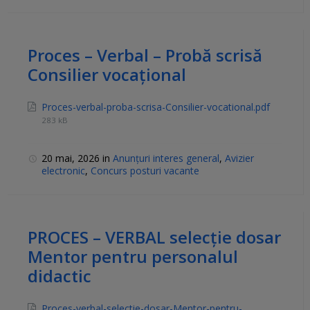
Proces – Verbal – Probă scrisă
Consilier vocațional
Proces-verbal-proba-scrisa-Consilier-vocational.pdf
283 kB
20 mai, 2026
in
Anunțuri interes general
,
Avizier
electronic
,
Concurs posturi vacante
PROCES – VERBAL selecție dosar
Mentor pentru personalul
didactic
Proces-verbal-selectie-dosar-Mentor-pentru-