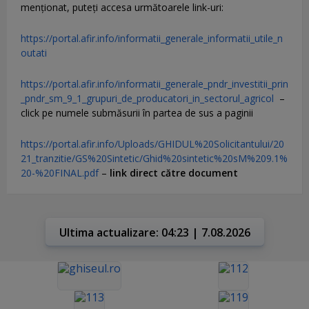
menţionat, puteţi accesa următoarele link-uri:
https://portal.afir.info/informatii_generale_informatii_utile_n
outati
https://portal.afir.info/informatii_generale_pndr_investitii_prin
_pndr_sm_9_1_grupuri_de_producatori_in_sectorul_agricol
–
click pe numele submăsurii în partea de sus a paginii
https://portal.afir.info/Uploads/GHIDUL%20Solicitantului/20
21_tranzitie/GS%20Sintetic/Ghid%20sintetic%20sM%209.1%
20-%20FINAL.pdf
–
link direct către document
Ultima actualizare: 04:23 | 7.08.2026