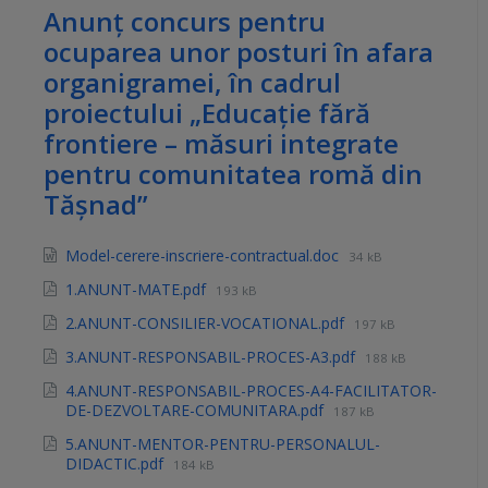
Anunț concurs pentru
ocuparea unor posturi în afara
organigramei, în cadrul
proiectului „Educație fără
frontiere – măsuri integrate
pentru comunitatea romă din
Tășnad”
Model-cerere-inscriere-contractual.doc
34 kB
1.ANUNT-MATE.pdf
193 kB
2.ANUNT-CONSILIER-VOCATIONAL.pdf
197 kB
3.ANUNT-RESPONSABIL-PROCES-A3.pdf
188 kB
4.ANUNT-RESPONSABIL-PROCES-A4-FACILITATOR-
DE-DEZVOLTARE-COMUNITARA.pdf
187 kB
5.ANUNT-MENTOR-PENTRU-PERSONALUL-
DIDACTIC.pdf
184 kB