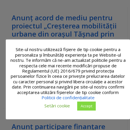
Anunț acord de mediu pentru
proiectul „Creșterea mobilității
urbane din orașul Tășnad prin
crearea coridorului de
mobilitate pe direcția Nord-
Site-ul nostru utilizează fişiere de tip cookie pentru a
personaliza și îmbunătăți experiența ta pe Website-ul
Vest”
nostru. Te informăm că ne-am actualizat politicile pentru a
respecta cele mai recente modificări propuse de
Regulamentul (UE) 2016/679 privind protecția
Anunt-acord-de-mediu-Cresterea-mobilitatii-
persoanelor fizice în ceea ce privește prelucrarea datelor
urbane.pdf
304 kB
cu caracter personal și privind libera circulație a acestor
date. Prin continuarea navigării pe site-ul nostru confirmi
acceptarea utilizării fişierelor de tip cookie conform
14 mai, 2026
in
Anunțuri interes general
,
Avizier
Politicii de confidențialitate
electronic
Setări cookie
Accept
Anunț participare finanțare