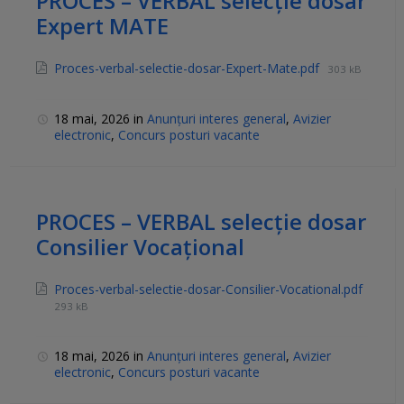
PROCES – VERBAL selecție dosar
Expert MATE
Proces-verbal-selectie-dosar-Expert-Mate.pdf
303 kB
18 mai, 2026
in
Anunțuri interes general
,
Avizier
electronic
,
Concurs posturi vacante
PROCES – VERBAL selecție dosar
Consilier Vocațional
Proces-verbal-selectie-dosar-Consilier-Vocational.pdf
293 kB
18 mai, 2026
in
Anunțuri interes general
,
Avizier
electronic
,
Concurs posturi vacante