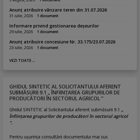
Anunț atribuire vânzare teren din 31.07.2026
31 iulie, 2026
1 document
Informare privind gestionarea deșeurilor
29 iulie, 2026
1 document
Anunț atribuire concesiune Nr. 33.175/23.07.2026
23 iulie, 2026
1 document
VEZI TOATE ...
GHIDUL SINTETIC AL SOLICITANTULUI AFERENT
SUBMĂSURII 9.1 „ ÎNFIINȚAREA GRUPURILOR DE
PRODUCĂTORI ÎN SECTORUL AGRICOL ”
Ghidul SINTETIC al Solicitantului aferent submăsurii 9.1
„
Înființarea grupurilor de producători în sectorul agricol
”.
Pentru uşurinţa consultării documentului mai sus