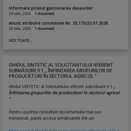
Informare privind gestionarea deșeurilor
29 iulie, 2026
1 document
Anunț atribuire concesiune Nr. 33.175/23.07.2026
23 iulie, 2026
1 document
VEZI TOATE ...
GHIDUL SINTETIC AL SOLICITANTULUI AFERENT
SUBMĂSURII 9.1 „ ÎNFIINȚAREA GRUPURILOR DE
PRODUCĂTORI ÎN SECTORUL AGRICOL ”
Ghidul SINTETIC al Solicitantului aferent submăsurii 9.1
„
Înființarea grupurilor de producători în sectorul agricol
”.
Pentru uşurinţa consultării documentului mai sus
menţionat, puteţi accesa următoarele link-uri: