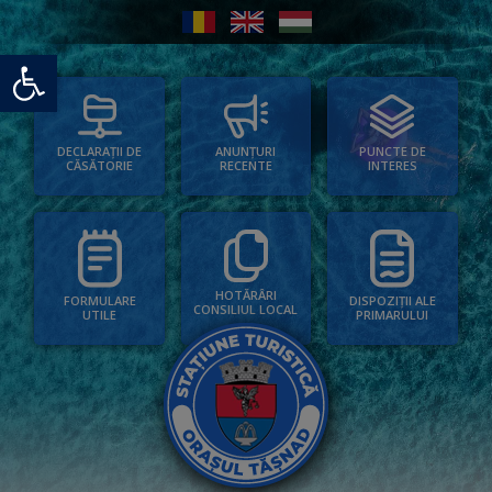
Deschide bara de unelte
PUNCTE DE
ANUNȚURI
DECLARAȚII DE
INTERES
RECENTE
CĂSĂTORIE
HOTĂRÂRI
FORMULARE
DISPOZIȚII ALE
CONSILIUL LOCAL
UTILE
PRIMARULUI