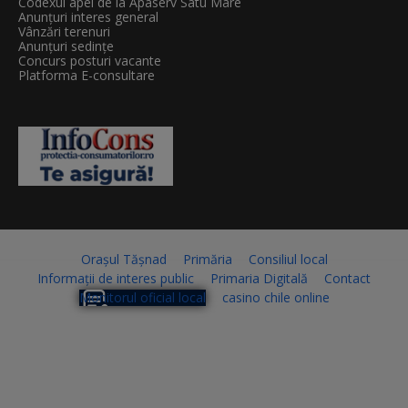
Codexul apei de la Apaserv Satu Mare
Anunțuri interes general
Vânzări terenuri
Anunțuri sedințe
Concurs posturi vacante
Platforma E-consultare
Orașul Tășnad
Primăria
Consiliul local
Informații de interes public
Primaria Digitală
Contact
Monitorul oficial local
casino chile online