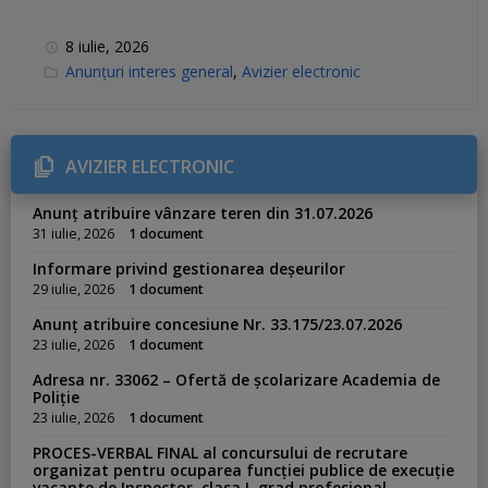
8 iulie, 2026
C
Anunțuri interes general
,
Avizier electronic
a
t
e
g
o
r
AVIZIER ELECTRONIC
i
e
s
Anunț atribuire vânzare teren din 31.07.2026
:
31 iulie, 2026
1 document
Informare privind gestionarea deșeurilor
29 iulie, 2026
1 document
Anunț atribuire concesiune Nr. 33.175/23.07.2026
23 iulie, 2026
1 document
Adresa nr. 33062 – Ofertă de școlarizare Academia de
Poliție
23 iulie, 2026
1 document
PROCES-VERBAL FINAL al concursului de recrutare
organizat pentru ocuparea funcției publice de execuție
vacante de Inspector, clasa I, grad profesional