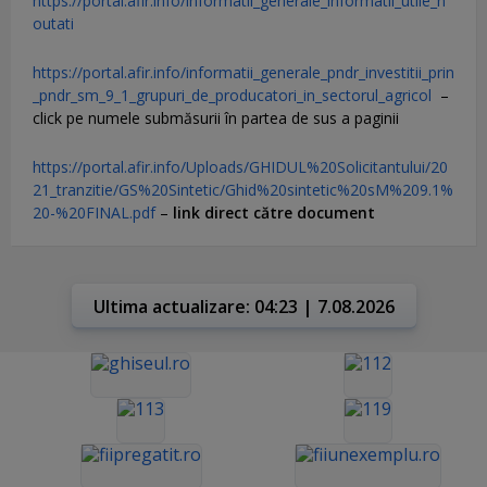
https://portal.afir.info/informatii_generale_informatii_utile_n
outati
https://portal.afir.info/informatii_generale_pndr_investitii_prin
_pndr_sm_9_1_grupuri_de_producatori_in_sectorul_agricol
–
click pe numele submăsurii în partea de sus a paginii
https://portal.afir.info/Uploads/GHIDUL%20Solicitantului/20
21_tranzitie/GS%20Sintetic/Ghid%20sintetic%20sM%209.1%
20-%20FINAL.pdf
–
link direct către document
Ultima actualizare: 04:23 | 7.08.2026