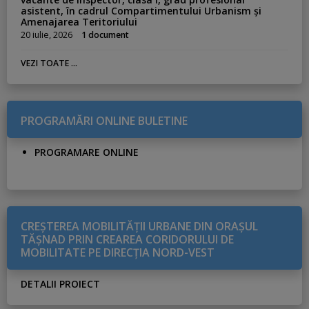
asistent, în cadrul Compartimentului Urbanism și
Amenajarea Teritoriului
20 iulie, 2026
1 document
VEZI TOATE ...
PROGRAMĂRI ONLINE BULETINE
PROGRAMARE ONLINE
CREŞTEREA MOBILITĂŢII URBANE DIN ORAŞUL
TĂŞNAD PRIN CREAREA CORIDORULUI DE
MOBILITATE PE DIRECŢIA NORD-VEST
DETALII PROIECT