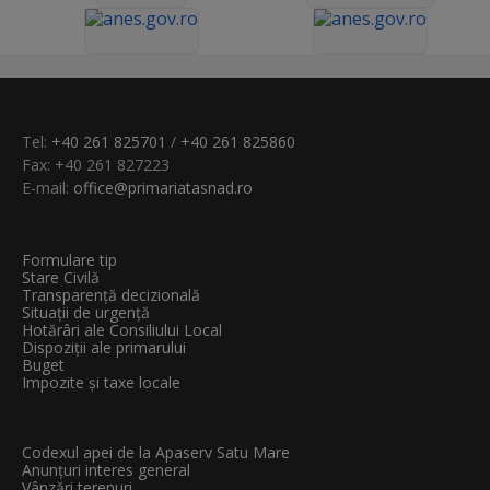
Tel:
+40 261 825701
/
+40 261 825860
Fax: +40 261 827223
E-mail:
office@primariatasnad.ro
Formulare tip
Stare Civilă
Transparenţă decizională
Situații de urgență
Hotărâri ale Consiliului Local
Dispoziții ale primarului
Buget
Impozite și taxe locale
Codexul apei de la Apaserv Satu Mare
Anunțuri interes general
Vânzări terenuri