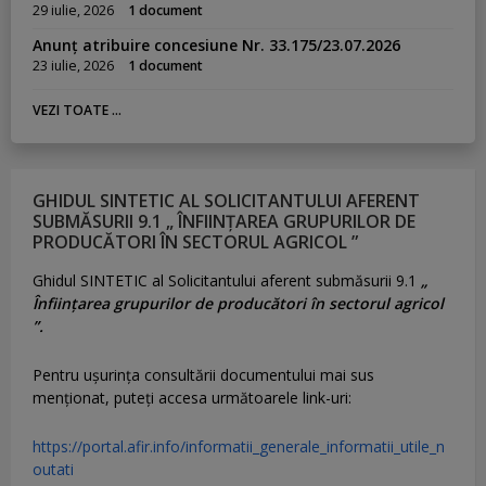
29 iulie, 2026
1 document
Anunț atribuire concesiune Nr. 33.175/23.07.2026
23 iulie, 2026
1 document
VEZI TOATE ...
GHIDUL SINTETIC AL SOLICITANTULUI AFERENT
SUBMĂSURII 9.1 „ ÎNFIINȚAREA GRUPURILOR DE
PRODUCĂTORI ÎN SECTORUL AGRICOL ”
Ghidul SINTETIC al Solicitantului aferent submăsurii 9.1
„
Înființarea grupurilor de producători în sectorul agricol
”.
Pentru uşurinţa consultării documentului mai sus
menţionat, puteţi accesa următoarele link-uri:
https://portal.afir.info/informatii_generale_informatii_utile_n
outati