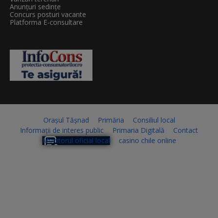
Anunțuri sedințe
Concurs posturi vacante
Platforma E-consultare
Orașul Tășnad
Primăria
Consiliul local
Informații de interes public
Primaria Digitală
Contact
Monitorul oficial local
casino chile online