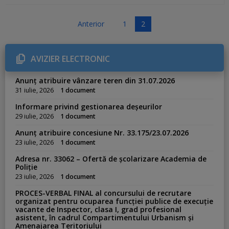
P
Anterior
1
2
a
g
AVIZIER ELECTRONIC
i
n
Anunț atribuire vânzare teren din 31.07.2026
a
31 iulie, 2026
1 document
ț
Informare privind gestionarea deșeurilor
i
29 iulie, 2026
1 document
e
Anunț atribuire concesiune Nr. 33.175/23.07.2026
a
23 iulie, 2026
1 document
r
Adresa nr. 33062 – Ofertă de școlarizare Academia de
t
Poliție
i
23 iulie, 2026
1 document
c
PROCES-VERBAL FINAL al concursului de recrutare
o
organizat pentru ocuparea funcției publice de execuție
vacante de Inspector, clasa I, grad profesional
l
asistent, în cadrul Compartimentului Urbanism și
e
Amenajarea Teritoriului