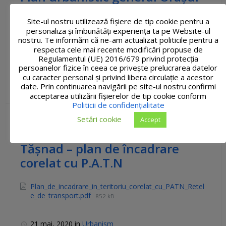
Tășnad – reglementări
Site-ul nostru utilizează fişiere de tip cookie pentru a
urbanistice
personaliza și îmbunătăți experiența ta pe Website-ul
nostru. Te informăm că ne-am actualizat politicile pentru a
Reglementari_urbanistice-zonificare-
respecta cele mai recente modificări propuse de
Blaja_V.Morii_Ratiu.pdf
Regulamentul (UE) 2016/679 privind protecția
1 MB
persoanelor fizice în ceea ce privește prelucrarea datelor
cu caracter personal și privind libera circulație a acestor
21 mai, 2020
in
Urbanism
date. Prin continuarea navigării pe site-ul nostru confirmi
acceptarea utilizării fişierelor de tip cookie conform
Politicii de confidențialitate
Setări cookie
Accept
Plan urbanistic general Orașul
Tășnad – plan de încadrare
corelat cu P.A.T.N
Plan_de_incadrare_in_teritoriu_corelat_cu_PATN_Retel
e_de_transport.pdf
852 kB
21 mai, 2020
in
Urbanism