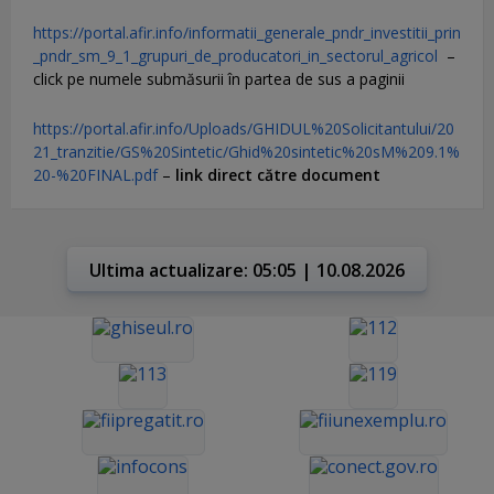
https://portal.afir.info/informatii_generale_pndr_investitii_prin
_pndr_sm_9_1_grupuri_de_producatori_in_sectorul_agricol
–
click pe numele submăsurii în partea de sus a paginii
https://portal.afir.info/Uploads/GHIDUL%20Solicitantului/20
21_tranzitie/GS%20Sintetic/Ghid%20sintetic%20sM%209.1%
20-%20FINAL.pdf
–
link direct către document
Ultima actualizare: 05:05 | 10.08.2026