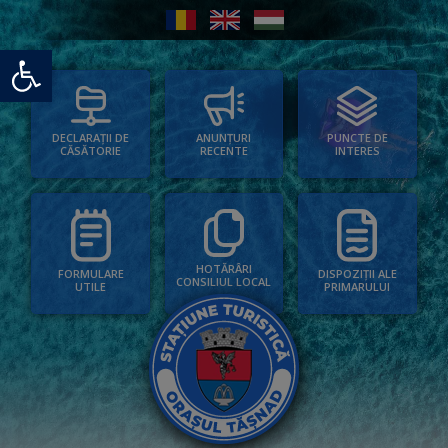
Deschide bara de unelte
PUNCTE DE
ANUNȚURI
DECLARAȚII DE
INTERES
RECENTE
CĂSĂTORIE
HOTĂRÂRI
FORMULARE
DISPOZIȚII ALE
CONSILIUL LOCAL
UTILE
PRIMARULUI