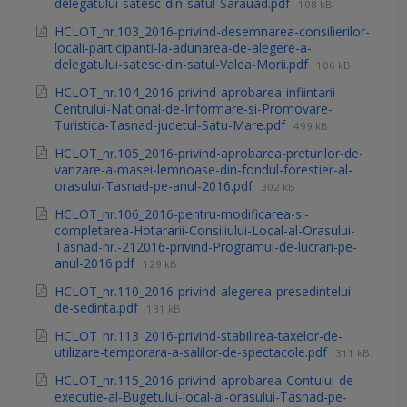
delegatului-satesc-din-satul-Sarauad.pdf
108 kB
HCLOT_nr.103_2016-privind-desemnarea-consilierilor-
locali-participanti-la-adunarea-de-alegere-a-
delegatului-satesc-din-satul-Valea-Morii.pdf
106 kB
HCLOT_nr.104_2016-privind-aprobarea-infiintarii-
Centrului-National-de-Informare-si-Promovare-
Turistica-Tasnad-judetul-Satu-Mare.pdf
499 kB
HCLOT_nr.105_2016-privind-aprobarea-preturilor-de-
vanzare-a-masei-lemnoase-din-fondul-forestier-al-
orasului-Tasnad-pe-anul-2016.pdf
302 kB
HCLOT_nr.106_2016-pentru-modificarea-si-
completarea-Hotararii-Consiliului-Local-al-Orasului-
Tasnad-nr.-212016-privind-Programul-de-lucrari-pe-
anul-2016.pdf
129 kB
HCLOT_nr.110_2016-privind-alegerea-presedintelui-
de-sedinta.pdf
131 kB
HCLOT_nr.113_2016-privind-stabilirea-taxelor-de-
utilizare-temporara-a-salilor-de-spectacole.pdf
311 kB
HCLOT_nr.115_2016-privind-aprobarea-Contului-de-
executie-al-Bugetului-local-al-orasului-Tasnad-pe-