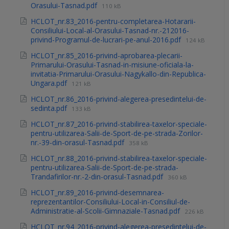
Orasului-Tasnad.pdf
110 kB
HCLOT_nr.83_2016-pentru-completarea-Hotararii-
Consiliului-Local-al-Orasului-Tasnad-nr.-212016-
privind-Programul-de-lucrari-pe-anul-2016.pdf
124 kB
HCLOT_nr.85_2016-privind-aprobarea-plecarii-
Primarului-Orasului-Tasnad-in-misiune-oficiala-la-
invitatia-Primarului-Orasului-Nagykallo-din-Republica-
Ungara.pdf
121 kB
HCLOT_nr.86_2016-privind-alegerea-presedintelui-de-
sedinta.pdf
133 kB
HCLOT_nr.87_2016-privind-stabilirea-taxelor-speciale-
pentru-utilizarea-Salii-de-Sport-de-pe-strada-Zorilor-
nr.-39-din-orasul-Tasnad.pdf
358 kB
HCLOT_nr.88_2016-privind-stabilirea-taxelor-speciale-
pentru-utilizarea-Salii-de-Sport-de-pe-strada-
Trandafirilor-nr.-2-din-orasul-Tasnad.pdf
360 kB
HCLOT_nr.89_2016-privind-desemnarea-
reprezentantilor-Consiliului-Local-in-Consiliul-de-
Administratie-al-Scolii-Gimnaziale-Tasnad.pdf
226 kB
HCLOT_nr.94_2016-privind-alegerea-presedintelui-de-