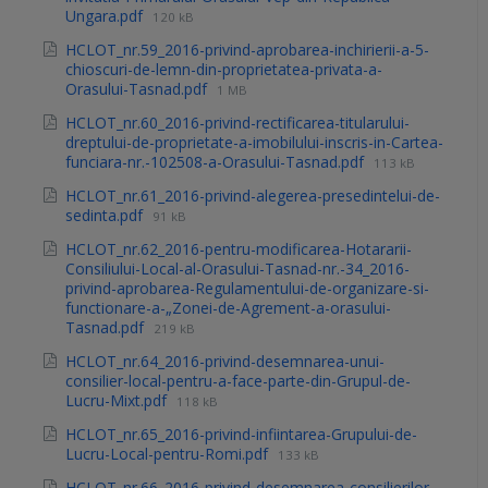
Ungara.pdf
120 kB
HCLOT_nr.59_2016-privind-aprobarea-inchirierii-a-5-
chioscuri-de-lemn-din-proprietatea-privata-a-
Orasului-Tasnad.pdf
1 MB
HCLOT_nr.60_2016-privind-rectificarea-titularului-
dreptului-de-proprietate-a-imobilului-inscris-in-Cartea-
funciara-nr.-102508-a-Orasului-Tasnad.pdf
113 kB
HCLOT_nr.61_2016-privind-alegerea-presedintelui-de-
sedinta.pdf
91 kB
HCLOT_nr.62_2016-pentru-modificarea-Hotararii-
Consiliului-Local-al-Orasului-Tasnad-nr.-34_2016-
privind-aprobarea-Regulamentului-de-organizare-si-
functionare-a-„Zonei-de-Agrement-a-orasului-
Tasnad.pdf
219 kB
HCLOT_nr.64_2016-privind-desemnarea-unui-
consilier-local-pentru-a-face-parte-din-Grupul-de-
Lucru-Mixt.pdf
118 kB
HCLOT_nr.65_2016-privind-infiintarea-Grupului-de-
Lucru-Local-pentru-Romi.pdf
133 kB
HCLOT_nr.66_2016-privind-desemnarea-consilierilor-