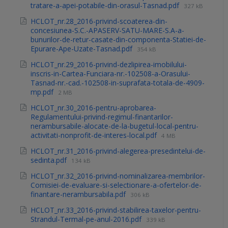
tratare-a-apei-potabile-din-orasul-Tasnad.pdf
327 kB
HCLOT_nr.28_2016-privind-scoaterea-din-
concesiunea-S.C.-APASERV-SATU-MARE-S.A-a-
bunurilor-de-retur-casate-din-componenta-Statiei-de-
Epurare-Ape-Uzate-Tasnad.pdf
354 kB
HCLOT_nr.29_2016-privind-dezlipirea-imobilului-
inscris-in-Cartea-Funciara-nr.-102508-a-Orasului-
Tasnad-nr.-cad.-102508-in-suprafata-totala-de-4909-
mp.pdf
2 MB
HCLOT_nr.30_2016-pentru-aprobarea-
Regulamentului-privind-regimul-finantarilor-
nerambursabile-alocate-de-la-bugetul-local-pentru-
activitati-nonprofit-de-interes-local.pdf
4 MB
HCLOT_nr.31_2016-privind-alegerea-presedintelui-de-
sedinta.pdf
134 kB
HCLOT_nr.32_2016-privind-nominalizarea-membrilor-
Comisiei-de-evaluare-si-selectionare-a-ofertelor-de-
finantare-nerambursabila.pdf
306 kB
HCLOT_nr.33_2016-privind-stabilirea-taxelor-pentru-
Strandul-Termal-pe-anul-2016.pdf
339 kB