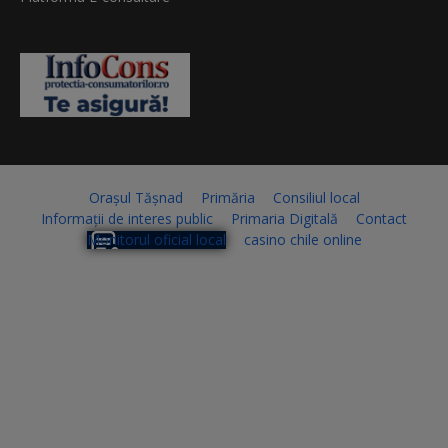
Orașul Tășnad
Primăria
Consiliul local
Informații de interes public
Primaria Digitală
Contact
Monitorul oficial local
casino chile online