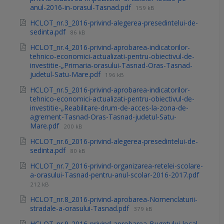
anul-2016-in-orasul-Tasnad.pdf
159 kB
HCLOT_nr.3_2016-privind-alegerea-presedintelui-de-
sedinta.pdf
86 kB
HCLOT_nr.4_2016-privind-aprobarea-indicatorilor-
tehnico-economici-actualizati-pentru-obiectivul-de-
investitie-„Primaria-orasului-Tasnad-Oras-Tasnad-
judetul-Satu-Mare.pdf
196 kB
HCLOT_nr.5_2016-privind-aprobarea-indicatorilor-
tehnico-economici-actualizati-pentru-obiectivul-de-
investitie-„Reabilitare-drum-de-acces-la-zona-de-
agrement-Tasnad-Oras-Tasnad-judetul-Satu-
Mare.pdf
200 kB
HCLOT_nr.6_2016-privind-alegerea-presedintelui-de-
sedinta.pdf
80 kB
HCLOT_nr.7_2016-privind-organizarea-retelei-scolare-
a-orasului-Tasnad-pentru-anul-scolar-2016-2017.pdf
212 kB
HCLOT_nr.8_2016-privind-aprobarea-Nomenclaturii-
stradale-a-orasului-Tasnad.pdf
379 kB
HCLOT_nr.9_2016-privind-aprobarea-Bugetului-local-