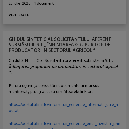
23 iulie, 2026
1 document
VEZI TOATE ...
GHIDUL SINTETIC AL SOLICITANTULUI AFERENT
SUBMĂSURII 9.1 „ ÎNFIINȚAREA GRUPURILOR DE
PRODUCĂTORI ÎN SECTORUL AGRICOL ”
Ghidul SINTETIC al Solicitantului aferent submăsurii 9.1
„
Înființarea grupurilor de producători în sectorul agricol
”.
Pentru uşurinţa consultării documentului mai sus
menţionat, puteţi accesa următoarele link-uri:
https://portal.afir.info/informatii_generale_informatii_utile_n
outati
https://portal.afir.info/informatii_generale_pndr_investitii_prin