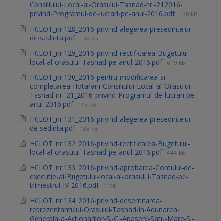
Consiliului-Local-al-Orasului-Tasnad-nr.-212016-
privind-Programul-de-lucrari-pe-anul-2016.pdf
120 kB
HCLOT_nr.128_2016-privind-alegerea-presedintelui-
de-sedinta.pdf
132 kB
HCLOT_nr.129_2016-privind-rectificarea-Bugetului-
local-al-orasului-Tasnad-pe-anul-2016.pdf
619 kB
HCLOT_nr.130_2016-pentru-modificarea-si-
completarea-Hotararii-Consiliului-Local-al-Orasului-
Tasnad-nr.-21_2016-privind-Programul-de-lucrari-pe-
anul-2016.pdf
173 kB
HCLOT_nr.131_2016-privind-alegerea-presedintelui-
de-sedinta.pdf
133 kB
HCLOT_nr.132_2016-privind-rectificarea-Bugetului-
local-al-orasului-Tasnad-pe-anul-2016.pdf
444 kB
HCLOT_nr.133_2016-privind-aprobarea-Contului-de-
executie-al-Bugetului-local-al-orasului-Tasnad-pe-
trimestrul-IV-2016.pdf
1 MB
HCLOT_nr.134_2016-privind-desemnarea-
reprezentantului-Orasului-Tasnad-in-Adunarea-
Generala-a-Actionarilor-S.-C.-Apaserv-Satu-Mare-S.-