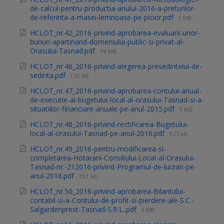
de-calcul-pentru-productia-anului-2016-a-preturilor-
de-referinta-a-masei-lemnoase-pe-picior.pdf
2 MB
HCLOT_nr.42_2016-privind-aprobarea-evaluarii-unor-
bunuri-apartinand-domeniului-public-si-privat-al-
Orasului-Tasnad.pdf
78 MB
HCLOT_nr.46_2016-privind-alegerea-presedintelui-de-
sedinta.pdf
135 kB
HCLOT_nr.47_2016-privind-aprobarea-contului-anual-
de-executie-al-bugetului-local-al-orasului-Tasnad-si-a-
situatiilor-financiare-anuale-pe-anul-2015.pdf
5 MB
HCLOT_nr.48_2016-privind-rectificarea-Bugetului-
local-al-orasului-Tasnad-pe-anul-2016.pdf
923 kB
HCLOT_nr.49_2016-pentru-modificarea-si-
completarea-Hotararii-Consiliului-Local-al-Orasului-
Tasnad-nr.-212016-privind-Programul-de-lucrari-pe-
anul-2016.pdf
301 kB
HCLOT_nr.50_2016-privind-aprobarea-Bilantului-
contabil-si-a-Contului-de-profit-si-pierdere-ale-S.C.-
Salgardenprest-Tasnad-S.R.L..pdf
3 MB