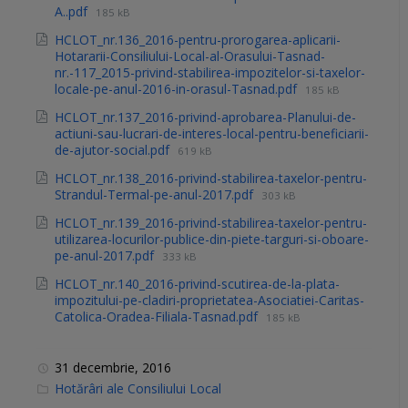
A..pdf
185 kB
HCLOT_nr.136_2016-pentru-prorogarea-aplicarii-
Hotararii-Consiliului-Local-al-Orasului-Tasnad-
nr.-117_2015-privind-stabilirea-impozitelor-si-taxelor-
locale-pe-anul-2016-in-orasul-Tasnad.pdf
185 kB
HCLOT_nr.137_2016-privind-aprobarea-Planului-de-
actiuni-sau-lucrari-de-interes-local-pentru-beneficiarii-
de-ajutor-social.pdf
619 kB
HCLOT_nr.138_2016-privind-stabilirea-taxelor-pentru-
Strandul-Termal-pe-anul-2017.pdf
303 kB
HCLOT_nr.139_2016-privind-stabilirea-taxelor-pentru-
utilizarea-locurilor-publice-din-piete-targuri-si-oboare-
pe-anul-2017.pdf
333 kB
HCLOT_nr.140_2016-privind-scutirea-de-la-plata-
impozitului-pe-cladiri-proprietatea-Asociatiei-Caritas-
Catolica-Oradea-Filiala-Tasnad.pdf
185 kB
31 decembrie, 2016
C
Hotărâri ale Consiliului Local
a