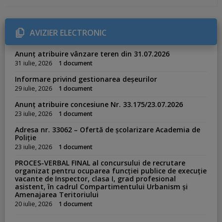
t
e
g
o
r
AVIZIER ELECTRONIC
i
e
s
Anunț atribuire vânzare teren din 31.07.2026
:
31 iulie, 2026
1 document
Informare privind gestionarea deșeurilor
29 iulie, 2026
1 document
Anunț atribuire concesiune Nr. 33.175/23.07.2026
23 iulie, 2026
1 document
Adresa nr. 33062 – Ofertă de școlarizare Academia de
Poliție
23 iulie, 2026
1 document
PROCES-VERBAL FINAL al concursului de recrutare
organizat pentru ocuparea funcției publice de execuție
vacante de Inspector, clasa I, grad profesional
asistent, în cadrul Compartimentului Urbanism și
Amenajarea Teritoriului
20 iulie, 2026
1 document