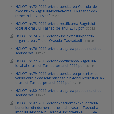
HCLOT_nr.72_2016-privind-aprobarea-Contului-de-
executie-al-Bugetului-local-al-orasului-Tasnad-pe-
trimestrul-II-2016.pdf
2 MB
HCLOT_nr.73_2016-privind-rectificarea-Bugetului-
local-al-orasului-Tasnad-pe-anul-2016.pdf
309 kB
HCLOT_nr.74_2016-privind-unele-masuri-pentru-
organizarea-„Zilelor-Orasului-Tasnad.pdf
388 kB
HCLOT_nr.76_2016-privind-alegerea-presedintelui-de-
sedinta.pdf
127 kB
HCLOT_nr.77_2016-privind-rectificarea-Bugetului-
local-al-orasului-Tasnad-pe-anul-2016.pdf
305 kB
HCLOT_nr.79_2016-privind-aprobarea-preturilor-de-
valorificare-a-masei-lemnoase-din-fondul-forestier-al-
orasului-Tasnad-pe-anul-2016.pdf
420 kB
HCLOT_nr.80_2016-privind-alegerea-presedintelui-de-
sedinta.pdf
129 kB
HCLOT_nr.82_2016-privind-inscrierea-in-inventarul-
bunurilor-din-domeniul-public-al-orasului-Tasnad-a-
imobilului-inscris-in-Cartea-Funciara-nr.-103853-a-