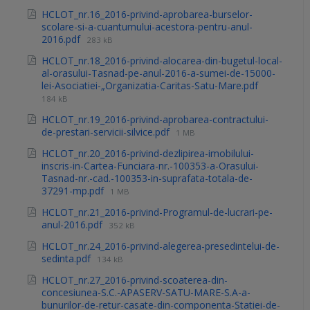
HCLOT_nr.16_2016-privind-aprobarea-burselor-
scolare-si-a-cuantumului-acestora-pentru-anul-
2016.pdf
283 kB
HCLOT_nr.18_2016-privind-alocarea-din-bugetul-local-
al-orasului-Tasnad-pe-anul-2016-a-sumei-de-15000-
lei-Asociatiei-„Organizatia-Caritas-Satu-Mare.pdf
184 kB
HCLOT_nr.19_2016-privind-aprobarea-contractului-
de-prestari-servicii-silvice.pdf
1 MB
HCLOT_nr.20_2016-privind-dezlipirea-imobilului-
inscris-in-Cartea-Funciara-nr.-100353-a-Orasului-
Tasnad-nr.-cad.-100353-in-suprafata-totala-de-
37291-mp.pdf
1 MB
HCLOT_nr.21_2016-privind-Programul-de-lucrari-pe-
anul-2016.pdf
352 kB
HCLOT_nr.24_2016-privind-alegerea-presedintelui-de-
sedinta.pdf
134 kB
HCLOT_nr.27_2016-privind-scoaterea-din-
concesiunea-S.C.-APASERV-SATU-MARE-S.A-a-
bunurilor-de-retur-casate-din-componenta-Statiei-de-