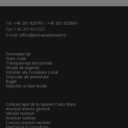
Tel:
+40 261 825701
/
+40 261 825860
Fax: +40 261 827223
E-mail:
office@primariatasnad.ro
Formulare tip
Stare Civilă
Transparenţă decizională
Situații de urgență
Hotărâri ale Consiliului Local
Dispoziții ale primarului
Buget
Impozite și taxe locale
Codexul apei de la Apaserv Satu Mare
Anunțuri interes general
Vânzări terenuri
Anunțuri sedințe
Concurs posturi vacante
Platforma E-consultare