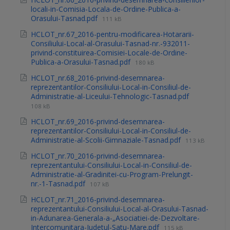
locali-in-Comisia-Locala-de-Ordine-Publica-a-
Orasului-Tasnad.pdf
111 kB
HCLOT_nr.67_2016-pentru-modificarea-Hotararii-
Consiliului-Local-al-Orasului-Tasnad-nr.-932011-
privind-constituirea-Comisiei-Locale-de-Ordine-
Publica-a-Orasului-Tasnad.pdf
180 kB
HCLOT_nr.68_2016-privind-desemnarea-
reprezentantilor-Consiliului-Local-in-Consiliul-de-
Administratie-al-Liceului-Tehnologic-Tasnad.pdf
108 kB
HCLOT_nr.69_2016-privind-desemnarea-
reprezentantilor-Consiliului-Local-in-Consiliul-de-
Administratie-al-Scolii-Gimnaziale-Tasnad.pdf
113 kB
HCLOT_nr.70_2016-privind-desemnarea-
reprezentantului-Consiliului-Local-in-Consiliul-de-
Administratie-al-Gradinitei-cu-Program-Prelungit-
nr.-1-Tasnad.pdf
107 kB
HCLOT_nr.71_2016-privind-desemnarea-
reprezentantului-Consiliului-Local-al-Orasului-Tasnad-
in-Adunarea-Generala-a-„Asociatiei-de-Dezvoltare-
Intercomunitara-Judetul-Satu-Mare.pdf
115 kB