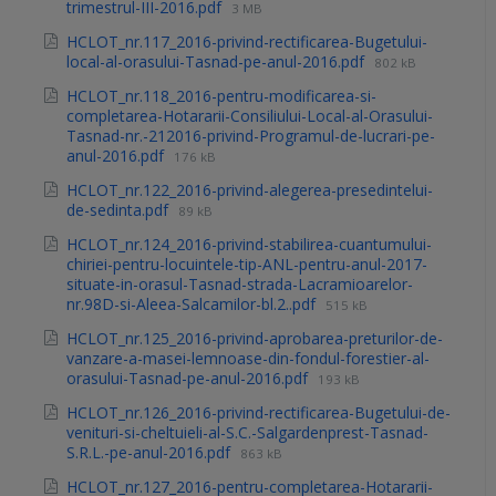
trimestrul-III-2016.pdf
3 MB
HCLOT_nr.117_2016-privind-rectificarea-Bugetului-
local-al-orasului-Tasnad-pe-anul-2016.pdf
802 kB
HCLOT_nr.118_2016-pentru-modificarea-si-
completarea-Hotararii-Consiliului-Local-al-Orasului-
Tasnad-nr.-212016-privind-Programul-de-lucrari-pe-
anul-2016.pdf
176 kB
HCLOT_nr.122_2016-privind-alegerea-presedintelui-
de-sedinta.pdf
89 kB
HCLOT_nr.124_2016-privind-stabilirea-cuantumului-
chiriei-pentru-locuintele-tip-ANL-pentru-anul-2017-
situate-in-orasul-Tasnad-strada-Lacramioarelor-
nr.98D-si-Aleea-Salcamilor-bl.2..pdf
515 kB
HCLOT_nr.125_2016-privind-aprobarea-preturilor-de-
vanzare-a-masei-lemnoase-din-fondul-forestier-al-
orasului-Tasnad-pe-anul-2016.pdf
193 kB
HCLOT_nr.126_2016-privind-rectificarea-Bugetului-de-
venituri-si-cheltuieli-al-S.C.-Salgardenprest-Tasnad-
S.R.L.-pe-anul-2016.pdf
863 kB
HCLOT_nr.127_2016-pentru-completarea-Hotararii-