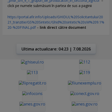
_pndr_sm_9_1_grupuri_de_producatori_in_sectorul_agricol
–
click pe numele submăsurii în partea de sus a paginii
https://portal.afir.info/Uploads/GHIDUL%20Solicitantului/20
21_tranzitie/GS%20Sintetic/Ghid%20sintetic%20sM%209.1%
20-%20FINAL.pdf
–
link direct către document
Ultima actualizare: 04:23 | 7.08.2026