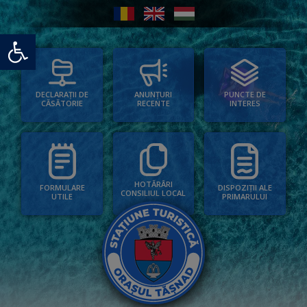
Deschide bara de unelte
PUNCTE DE
ANUNȚURI
DECLARAȚII DE
INTERES
RECENTE
CĂSĂTORIE
HOTĂRÂRI
FORMULARE
DISPOZIȚII ALE
CONSILIUL LOCAL
UTILE
PRIMARULUI