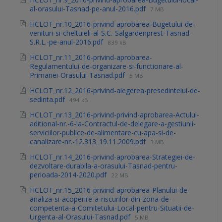
al-orasului-Tasnad-pe-anul-2016.pdf
7 MB
HCLOT_nr.10_2016-privind-aprobarea-Bugetului-de-
venituri-si-cheltuieli-al-S.C.-Salgardenprest-Tasnad-
S.R.L.-pe-anul-2016.pdf
839 kB
HCLOT_nr.11_2016-privind-aprobarea-
Regulamentului-de-organizare-si-functionare-al-
Primariei-Orasului-Tasnad.pdf
5 MB
HCLOT_nr.12_2016-privind-alegerea-presedintelui-de-
sedinta.pdf
494 kB
HCLOT_nr.13_2016-privind-privind-aprobarea-Actului-
aditional-nr.-6-la-Contractul-de-delegare-a-gestiunii-
serviciilor-publice-de-alimentare-cu-apa-si-de-
canalizare-nr.-12.313_19.11.2009.pdf
3 MB
HCLOT_nr.14_2016-privind-aprobarea-Strategiei-de-
dezvoltare-durabila-a-orasului-Tasnad-pentru-
perioada-2014-2020.pdf
22 MB
HCLOT_nr.15_2016-privind-aprobarea-Planului-de-
analiza-si-acoperire-a-riscurilor-din-zona-de-
competenta-a-Comitetului-Local-pentru-Situatii-de-
Urgenta-al-Orasului-Tasnad.pdf
5 MB