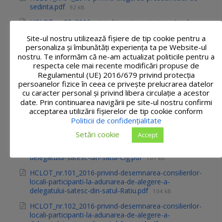
sedinta.pdf
92 kB
HCLOT_nr.95_2016-privind-inscrierea-in-inventarul-
bunurilor-din-domeniul-public-al-orasului-Tasnad-a-
Site-ul nostru utilizează fişiere de tip cookie pentru a
imobilului-inscris-in-Cartea-Funciara-nr.-102508-a-
personaliza și îmbunătăți experiența ta pe Website-ul
Orasului-Tasnad.pdf
116 kB
nostru. Te informăm că ne-am actualizat politicile pentru a
HCLOT_nr.96_2016-privind-dezlipirea-imobilului-
respecta cele mai recente modificări propuse de
inscris-in-Cartea-Funciara-nr.-100170-a-Orasului-
Regulamentul (UE) 2016/679 privind protecția
Tasnad-nr.-cad.-100170-in-suprafata-totala-de-3.220-
persoanelor fizice în ceea ce privește prelucrarea datelor
mp.pdf
664 kB
cu caracter personal și privind libera circulație a acestor
date. Prin continuarea navigării pe site-ul nostru confirmi
HCLOT_nr.99_2016-privind-desemnarea-consilierilor-
acceptarea utilizării fişierelor de tip cookie conform
locali-participanti-la-adunarea-de-alegere-a-
Politicii de confidențialitate
delegatului-satesc-din-satul-Blaja.pdf
107 kB
Setări cookie
Accept
HCLOT_nr.100_2016-privind-desemnarea-consilierilor-
locali-participanti-la-adunarea-de-alegere-a-
delegatului-satesc-din-satul-Cig.pdf
107 kB
HCLOT_nr.101_2016-privind-desemnarea-consilierilor-
locali-participanti-la-adunarea-de-alegere-a-
delegatului-satesc-din-satul-Ratiu.pdf
104 kB
HCLOT_nr.102_2016-privind-desemnarea-consilierilor-
locali-participanti-la-adunarea-de-alegere-a-