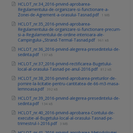
HCLOT_nr.34_2016-privind-aprobarea-
Regulamentului-de-organizare-si-functionare-a-
Zonei-de-Agrement-a-orasului-Tasnad.pdf
1 MB
HCLOT_nr.35_2016-privind-aprobarea-
Regulamentului-de-organizare-si-functionare-precum-
si-a-Regulamentului-de-ordine-interioara-ale-
Campingului-„Strand-Termal-Tasnad.pdf
961 kB
HCLOT_nr.36_2016-privind-alegerea-presedintelui-de-
sedinta.pdf
137 kB
HCLOT_nr.37_2016-privind-rectificarea-Bugetului-
local-al-orasului-Tasnad-pe-anul-2016.pdf
812 kB
HCLOT_nr.38_2016-privind-aprobarea-preturilor-de-
pornire-la-licitatie-pentru-cantitatea-de-66-m3-masa-
lemnoasa.pdf
392 kB
HCLOT_nr.39_2016-privind-alegerea-presedintelui-de-
sedinta.pdf
134 kB
HCLOT_nr.40_2016-privind-aprobarea-Contului-de-
executie-al-Bugetului-local-al-orasului-Tasnad-pe-
trimestrul-I-2016.pdf
3 MB
HCLOT_nr.41_2016-privind-aprobarea-Metodologiei-