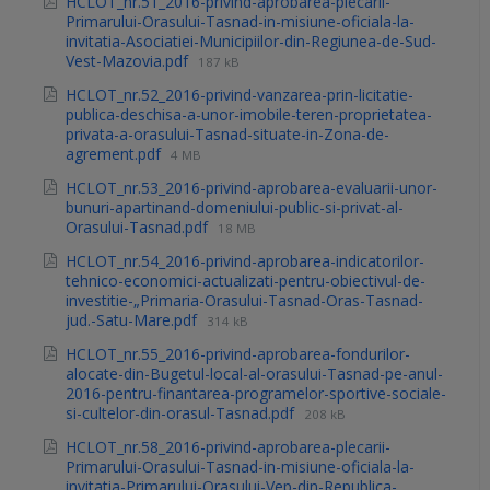
HCLOT_nr.51_2016-privind-aprobarea-plecarii-
Primarului-Orasului-Tasnad-in-misiune-oficiala-la-
invitatia-Asociatiei-Municipiilor-din-Regiunea-de-Sud-
Vest-Mazovia.pdf
187 kB
HCLOT_nr.52_2016-privind-vanzarea-prin-licitatie-
publica-deschisa-a-unor-imobile-teren-proprietatea-
privata-a-orasului-Tasnad-situate-in-Zona-de-
agrement.pdf
4 MB
HCLOT_nr.53_2016-privind-aprobarea-evaluarii-unor-
bunuri-apartinand-domeniului-public-si-privat-al-
Orasului-Tasnad.pdf
18 MB
HCLOT_nr.54_2016-privind-aprobarea-indicatorilor-
tehnico-economici-actualizati-pentru-obiectivul-de-
investitie-„Primaria-Orasului-Tasnad-Oras-Tasnad-
jud.-Satu-Mare.pdf
314 kB
HCLOT_nr.55_2016-privind-aprobarea-fondurilor-
alocate-din-Bugetul-local-al-orasului-Tasnad-pe-anul-
2016-pentru-finantarea-programelor-sportive-sociale-
si-cultelor-din-orasul-Tasnad.pdf
208 kB
HCLOT_nr.58_2016-privind-aprobarea-plecarii-
Primarului-Orasului-Tasnad-in-misiune-oficiala-la-
invitatia-Primarului-Orasului-Vep-din-Republica-