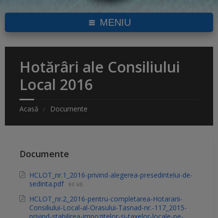
MENIU
Hotărâri ale Consiliului
Local 2016
Acasă
Documente
Documente
HCLOT_nr.1_2016-privind-alegerea-presedintelui-de-
sedinta.pdf
80 kB
HCLOT_nr.2_2016-pentru-completarea-Hotararii-
Consiliului-Local-al-Orasului-Tasnad-nr.-117_2015-
privind-stabilirea-impozitelor-si-taxelor-locale-pe-