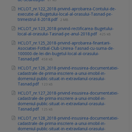
HCLOT_nr.122_2018-privind-aprobarea-Contului-de-
executie-al-Bugetului-local-al-orasului-Tasnad-pe-
trimestrul-Il-2018.pdf
2 MB
HCLOT_nr.123_2018-privind-rectificarea-Bugetului-
local-al-orasului-Tasnad-pe-anul-2018.pdf
425 kB
HCLOT_nr.125_2018-privind-aprobarea-finantarii-
Asociatiei-Fotbal-Club-Unirea-Tasnad-cu-suma-de-
100000-de-lei-din-bugetul-local-al-orasului-
Tasnad.pdf
458 kB
HCLOT_nr.126_2018-privind-insusirea-documentatiei-
cadastrale-de-prima-inscriere-a-unui-imobil-in-
domeniul-public-situat-in-extravilanul-orasului-
Tasnad.pdf
123 kB
HCLOT_nr.127_2018-privind-insusirea-documentatiei-
cadastrale-de-prima-inscriere-a-unui-imobil-in-
domeniul-public-situat-in-extravilanul-orasului-
Tasnad.pdf
125 kB
HCLOT_nr.128_2018-privind-insusirea-documentatiei-
cadastrale-de-prima-inscriere-a-unui-imobil-in-
domeniul-public-situat-in-extravilanul-orasului-