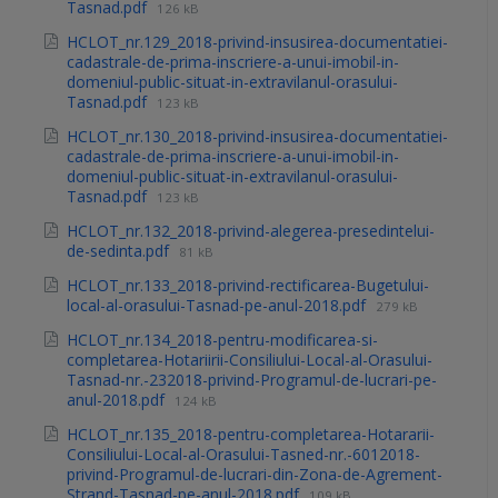
Tasnad.pdf
126 kB
HCLOT_nr.129_2018-privind-insusirea-documentatiei-
cadastrale-de-prima-inscriere-a-unui-imobil-in-
domeniul-public-situat-in-extravilanul-orasului-
Tasnad.pdf
123 kB
HCLOT_nr.130_2018-privind-insusirea-documentatiei-
cadastrale-de-prima-inscriere-a-unui-imobil-in-
domeniul-public-situat-in-extravilanul-orasului-
Tasnad.pdf
123 kB
HCLOT_nr.132_2018-privind-alegerea-presedintelui-
de-sedinta.pdf
81 kB
HCLOT_nr.133_2018-privind-rectificarea-Bugetului-
local-al-orasului-Tasnad-pe-anul-2018.pdf
279 kB
HCLOT_nr.134_2018-pentru-modificarea-si-
completarea-Hotariirii-Consiliului-Local-al-Orasului-
Tasnad-nr.-232018-privind-Programul-de-lucrari-pe-
anul-2018.pdf
124 kB
HCLOT_nr.135_2018-pentru-completarea-Hotararii-
Consiliului-Local-al-Orasului-Tasned-nr.-6012018-
privind-Programul-de-lucrari-din-Zona-de-Agrement-
Strand-Tasnad-pe-anul-2018.pdf
109 kB