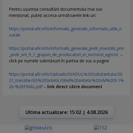
Pentru uşurinţa consultării documentului mai sus
menţionat, puteţi accesa următoarele link-uri:
https://portal.afir.info/informatii_generale_informatii_utile_n
outati
https://portal.afir.info/informatii_generale_pndr_investitii_prin
_pndr_sm_9_1_grupuri_de_producatori_in_sectorul_agricol
–
click pe numele submăsurii în partea de sus a paginii
https://portal.afir.info/Uploads/GHIDUL%20Solicitantului/20
21_tranzitie/GS%20Sintetic/Ghid%20sintetic%20sM%209.1%
20-%20FINAL.pdf
–
link direct către document
Ultima actualizare: 15:02 | 4.08.2026