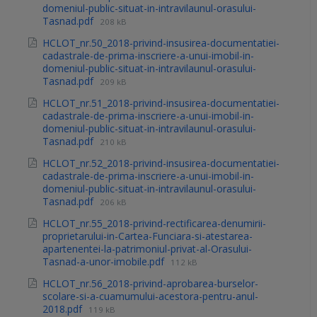
domeniul-public-situat-in-intravilaunul-orasului-
Tasnad.pdf
208 kB
HCLOT_nr.50_2018-privind-insusirea-documentatiei-
cadastrale-de-prima-inscriere-a-unui-imobil-in-
domeniul-public-situat-in-intravilaunul-orasului-
Tasnad.pdf
209 kB
HCLOT_nr.51_2018-privind-insusirea-documentatiei-
cadastrale-de-prima-inscriere-a-unui-imobil-in-
domeniul-public-situat-in-intravilaunul-orasului-
Tasnad.pdf
210 kB
HCLOT_nr.52_2018-privind-insusirea-documentatiei-
cadastrale-de-prima-inscriere-a-unui-imobil-in-
domeniul-public-situat-in-intravilaunul-orasului-
Tasnad.pdf
206 kB
HCLOT_nr.55_2018-privind-rectificarea-denumirii-
proprietarului-in-Cartea-Funciara-si-atestarea-
apartenentei-la-patrimoniul-privat-al-Orasului-
Tasnad-a-unor-imobile.pdf
112 kB
HCLOT_nr.56_2018-privind-aprobarea-burselor-
scolare-si-a-cuamumului-acestora-pentru-anul-
2018.pdf
119 kB