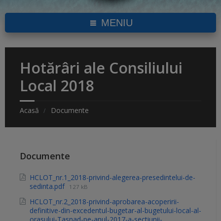
MENIU
Hotărâri ale Consiliului
Local 2018
Acasă
Documente
Documente
HCLOT_nr.1_2018-privind-alegerea-presedintelui-de-
sedinta.pdf
127 kB
HCLOT_nr.2_2018-privind-aprobarea-acoperirii-
definitive-din-excedentul-bugetar-al-bugetului-local-al-
orasului-Tasnad-pe-anul-2017-a-sectiunii-