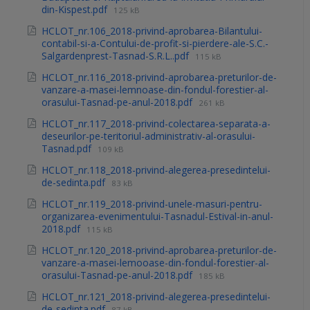
din-Kispest.pdf
125 kB
HCLOT_nr.106_2018-privind-aprobarea-Bilantului-
contabil-si-a-Contului-de-profit-si-pierdere-ale-S.C.-
Salgardenprest-Tasnad-S.R.L..pdf
115 kB
HCLOT_nr.116_2018-privind-aprobarea-preturilor-de-
vanzare-a-masei-lemnoase-din-fondul-forestier-al-
orasului-Tasnad-pe-anul-2018.pdf
261 kB
HCLOT_nr.117_2018-privind-colectarea-separata-a-
deseurilor-pe-teritoriul-administrativ-al-orasului-
Tasnad.pdf
109 kB
HCLOT_nr.118_2018-privind-alegerea-presedintelui-
de-sedinta.pdf
83 kB
HCLOT_nr.119_2018-privind-unele-masuri-pentru-
organizarea-evenimentului-Tasnadul-Estival-in-anul-
2018.pdf
115 kB
HCLOT_nr.120_2018-privind-aprobarea-preturilor-de-
vanzare-a-masei-lemooase-din-fondul-forestier-al-
orasului-Tasnad-pe-anul-2018.pdf
185 kB
HCLOT_nr.121_2018-privind-alegerea-presedintelui-
de-sedinta.pdf
87 kB