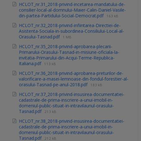
HCLOT_nr.31_2018-privind-incetarea-mandatului-de-
consilier-local-al-domnului-Maier-Calin-Daniel-Vasile-
din-partea-Partidului-Social-Democrat.pdf
163 kB
HCLOT_nr.32_2018-privind-infiintarea-Directiei-de-
Asistenta-Sociala-in-subordinea-Consiliului-Local-al-
Orasului-Tasnad.pdf
1 MB
HCLOT_nr.35_2018-privind-aprobarea-plecarii-
Primarului-Orasului-Tasnad-in-misiune-oficiala-la-
invitatia-Primarului-din-Acqui-Terme-Republica-
Italiana.pdf
113 kB
HCLOT_nr.36_2018-privind-aprobarea-preturilor-de-
valorificare-a-masei-lemnoase-din-fondul-forestier-al-
orasului-Tasnad-pe-anul-2018.pdf
183 kB
HCLOT_nr.37_2018-privind-insusirea-documentatiei-
cadastrale-de-prima-inscriere-a-unui-imobil-in-
domeniul-public-situat-in-intravilaunul-orasului-
Tasnad.pdf
213 kB
HCLOT_nr.38_2018-privind-insusirea-documentatiei-
cadastrale-de-prima-inscriere-a-unui-imobil-in-
domeniul-public-situat-in-intravilaunul-orasului-
Tasnad.pdf
212 kB