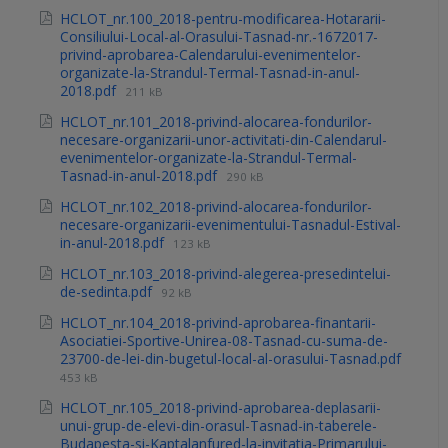
HCLOT_nr.100_2018-pentru-modificarea-Hotararii-
Consiliului-Local-al-Orasului-Tasnad-nr.-1672017-
privind-aprobarea-Calendarului-evenimentelor-
organizate-la-Strandul-Termal-Tasnad-in-anul-
2018.pdf
211 kB
HCLOT_nr.101_2018-privind-alocarea-fondurilor-
necesare-organizarii-unor-activitati-din-Calendarul-
evenimentelor-organizate-la-Strandul-Termal-
Tasnad-in-anul-2018.pdf
290 kB
HCLOT_nr.102_2018-privind-alocarea-fondurilor-
necesare-organizarii-evenimentului-Tasnadul-Estival-
in-anul-2018.pdf
123 kB
HCLOT_nr.103_2018-privind-alegerea-presedintelui-
de-sedinta.pdf
92 kB
HCLOT_nr.104_2018-privind-aprobarea-finantarii-
Asociatiei-Sportive-Unirea-08-Tasnad-cu-suma-de-
23700-de-lei-din-bugetul-local-al-orasului-Tasnad.pdf
453 kB
HCLOT_nr.105_2018-privind-aprobarea-deplasarii-
unui-grup-de-elevi-din-orasul-Tasnad-in-taberele-
Budapesta-si-Kaptalanfured-la-invitatia-Primarului-