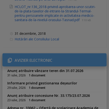
HCLOT_nr.136_2018-privind-aprobarea-unor-scutiri-
de-la-plata-taxelor-de-intrare-la-Strandul-Termal-
pentru-persoanele-implicate-in-activitatea-medico-
sanitara-de-la-nivelul-orasului-Tasnad.pdf
110 kB
31 decembrie, 2018
C
Hotărâri ale Consiliului Local
a
t
e
g
o
r
AVIZIER ELECTRONIC
i
e
s
Anunț atribuire vânzare teren din 31.07.2026
:
31 iulie, 2026
1 document
Informare privind gestionarea deșeurilor
29 iulie, 2026
1 document
Anunț atribuire concesiune Nr. 33.175/23.07.2026
23 iulie, 2026
1 document
Adresa nr. 33062 – Ofertă de școlarizare Academia de