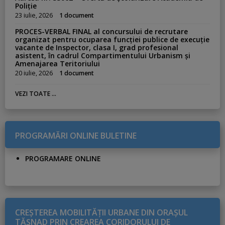
Poliție
23 iulie, 2026
1 document
PROCES-VERBAL FINAL al concursului de recrutare
organizat pentru ocuparea funcției publice de execuție
vacante de Inspector, clasa I, grad profesional
asistent, în cadrul Compartimentului Urbanism și
Amenajarea Teritoriului
20 iulie, 2026
1 document
VEZI TOATE ...
PROGRAMĂRI ONLINE BULETINE
PROGRAMARE ONLINE
CREŞTEREA MOBILITĂŢII URBANE DIN ORAŞUL
TĂŞNAD PRIN CREAREA CORIDORULUI DE