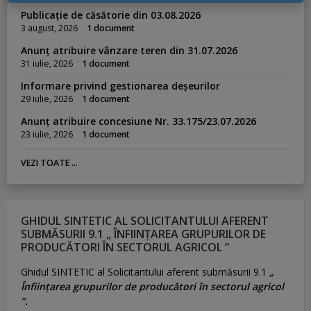
Publicație de căsătorie din 03.08.2026
3 august, 2026
1 document
Anunț atribuire vânzare teren din 31.07.2026
31 iulie, 2026
1 document
Informare privind gestionarea deșeurilor
29 iulie, 2026
1 document
Anunț atribuire concesiune Nr. 33.175/23.07.2026
23 iulie, 2026
1 document
VEZI TOATE ...
GHIDUL SINTETIC AL SOLICITANTULUI AFERENT
SUBMĂSURII 9.1 „ ÎNFIINȚAREA GRUPURILOR DE
PRODUCĂTORI ÎN SECTORUL AGRICOL ”
Ghidul SINTETIC al Solicitantului aferent submăsurii 9.1
„
Înființarea grupurilor de producători în sectorul agricol
”.