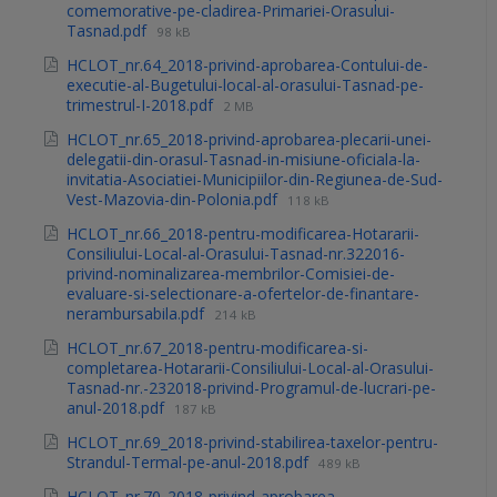
comemorative-pe-cladirea-Primariei-Orasului-
Tasnad.pdf
98 kB
HCLOT_nr.64_2018-privind-aprobarea-Contului-de-
executie-al-Bugetului-local-al-orasului-Tasnad-pe-
trimestrul-I-2018.pdf
2 MB
HCLOT_nr.65_2018-privind-aprobarea-plecarii-unei-
delegatii-din-orasul-Tasnad-in-misiune-oficiala-la-
invitatia-Asociatiei-Municipiilor-din-Regiunea-de-Sud-
Vest-Mazovia-din-Polonia.pdf
118 kB
HCLOT_nr.66_2018-pentru-modificarea-Hotararii-
Consiliului-Local-al-Orasului-Tasnad-nr.322016-
privind-nominalizarea-membrilor-Comisiei-de-
evaluare-si-selectionare-a-ofertelor-de-finantare-
nerambursabila.pdf
214 kB
HCLOT_nr.67_2018-pentru-modificarea-si-
completarea-Hotararii-Consiliului-Local-al-Orasului-
Tasnad-nr.-232018-privind-Programul-de-lucrari-pe-
anul-2018.pdf
187 kB
HCLOT_nr.69_2018-privind-stabilirea-taxelor-pentru-
Strandul-Termal-pe-anul-2018.pdf
489 kB
HCLOT_nr.70_2018-privind-aprobarea-