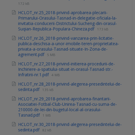
172 kB
HCLOT_nr.25_2018-privind-aprobarea-plecarii-
Primarului-Orasului-Tasnad-in-delegatie-oficiala-la-
invitatia-conducerii-Districtului-Sucheng-din-orasul-
Suqian-Republica-Populara-Chineza.pdf
173 kB
HCLOT_nr.26_2018-privind-vanzarea-prin-licitatie-
publica-deschisa-a-unor-imobile-teren-proprietatea-
privata-a-orasului-Tasnad-situate-In-Zona-de-
agrement.pdf
5 MB
HCLOT_nr.27_2018-privind-initierea-procedurii-de-
Inchiriere-a-spatiului-situat-in-orasul-Tasnad-str.-
Infratirii-nr.1.pdf
4 MB
HCLOT_nr.28_2018-privind-alegerea-presedintelui-de-
sedinta.pdf
135 kB
HCLOT_nr.29_2018-privind-aprobarea-finantarii-
Asociatiei-Fotbal-Club-Unirea-Tasnad-cu-suma-de-
210000-de-lei-din-bugetul-local-al-orasului-
Tasnad.pdf
1 MB
HCLOT_nr.30_2018-privind-alegerea-presedintelui-de-
sedinta.pdf
82 kB