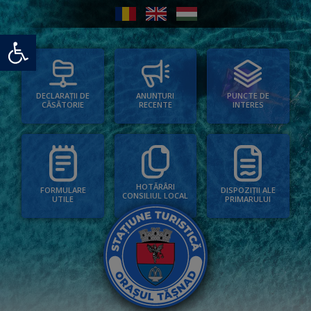
Deschide bara de unelte
PUNCTE DE
ANUNȚURI
DECLARAȚII DE
INTERES
RECENTE
CĂSĂTORIE
HOTĂRÂRI
FORMULARE
DISPOZIȚII ALE
CONSILIUL LOCAL
UTILE
PRIMARULUI