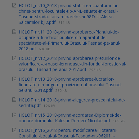
HCLOT_nr.10_2018-privind-stabilirea-cuantumului-
chiriei-pentru-locuintele-tip-ANL-situate-in-orasul-
Tasnad-strada-Lacramioarelor-nr.98D-si-Aleea-
Salcamilor-bJ.2.pdf
811 kB
HCLOT_nr.11_2018-privind-aprobarea-Planului-de-
ocupare-a-functiilor-publice-din-aparatul-de-
specialitate-al-Primarului-Orasului-Tasnad-pe-anul-
2018.pdf
636 kB
HCLOT_nr.12_2018-privind-aprobarea-preturilor-de-
valorificare-a-masei-lemnoase-din-fondul-forestier-al-
orasului-Tasnad-pe-anul-2017.pdf
295 kB
HCLOT_nr.13_2018-privind-aprobarea-lucrarilor-
finantate-din-bugetul-provizoriu-al-orasului-Tasnad-
pe-anul-2018.pdf
280 kB
HCLOT_nr.14_2018-privind-alegerea-presedintelui-de-
sedinta.pdf
126 kB
HCLOT_nr.15_2018-privind-acordarea-Diplomei-de-
onoare-domnului-Kulcsar-Romeo-Nicolae.pdf
169 kB
HCLOT_nr.16_2018-pentru-modificarea-Hotararii-
Consiliului-Local-al-Orasului-Tasnad-nr.-962011-