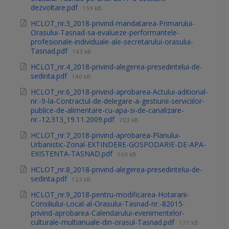
dezvoltare.pdf
159 kB
HCLOT_nr.3_2018-privind-mandatarea-Primarului-
Orasului-Tasnad-sa-evalueze-performantele-
profesionale-individuale-ale-secretarului-orasului-
Tasnad.pdf
143 kB
HCLOT_nr.4_2018-privind-alegerea-presedintelui-de-
sedinta.pdf
140 kB
HCLOT_nr.6_2018-privind-aprobarea-Actului-aditional-
nr.-9-la-Contractul-de-delegare-a-gestiunii-serviciilor-
publice-de-alimentare-cu-apa-si-de-canalizare-
nr.-12.313_19.11.2009.pdf
703 kB
HCLOT_nr.7_2018-privind-aprobarea-Planului-
Urbanistic-Zonal-EXTINDERE-GOSPODARIE-DE-APA-
EXISTENTA-TASNAD.pdf
160 kB
HCLOT_nr.8_2018-privind-alegerea-presedintelui-de-
sedinta.pdf
123 kB
HCLOT_nr.9_2018-pentru-modificarea-Hotararii-
Consiliului-Local-al-Orasului-Tasnad-nr.-82015-
privind-aprobarea-Calendarului-evenimentelor-
culturale-multianuale-din-orasul-Tasnad.pdf
177 kB