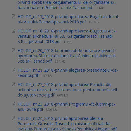
privind-aprobarea-Regulamentului-de-organizare-si-
functionare-a-Politiei-Locale-Tasnad.pdf
3 MB
HCLOT_nr.17_2018-privind-aprobarea-Bugetului-local-
al-orasului-Tasnad-pe-anul-2018.pdf
12 MB
HCLOT_nr.18_2018-privind-aprobarea-Bugetului-de-
venituri-si-cheltuieli-al-S.C.-Salgardenprest-Tasnad-
S.R.L.-pe-anul-2018.pdf
1 MB
HCLOT_nr.20_2018-la-proiectul-de-hotarare-privind-
aprobarea-Statului-de-functii-al-Cabinetului-Medical-
Scolar-Tasnad.pdf
264 kB
HCLOT_nr.21_2018-privind-alegerea-presedintelui-de-
sedinta.pdf
137 kB
HCLOT_nr.22_2018-privind-aprobarea-Planului-de-
actiuni-sau-lucrari-de-interes-local-pentru-beneficiarii-
de-ajutor-social.pdf
608 kB
HCLOT_nr.23_2018-privind-Programul-de-lucrari-pe-
anul-2018.pdf
336 kB
HCLOT_nr.24_2018-privind-aprobarea-plecarii-
Primarului-Orasului-Tasnad-in-misiune-oficiala-la-
invitatia-Primarului-din-Kispest-Republica-Ungara.pdf