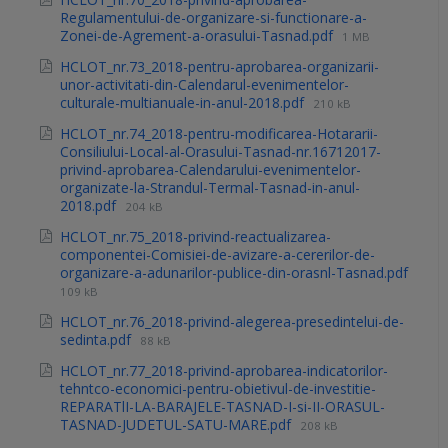
Regulamentului-de-organizare-si-functionare-a-
Zonei-de-Agrement-a-orasului-Tasnad.pdf
1 MB
HCLOT_nr.73_2018-pentru-aprobarea-organizarii-
unor-activitati-din-Calendarul-evenimentelor-
culturale-multianuale-in-anul-2018.pdf
210 kB
HCLOT_nr.74_2018-pentru-modificarea-Hotararii-
Consiliului-Local-al-Orasului-Tasnad-nr.16712017-
privind-aprobarea-Calendarului-evenimentelor-
organizate-la-Strandul-Termal-Tasnad-in-anul-
2018.pdf
204 kB
HCLOT_nr.75_2018-privind-reactualizarea-
componentei-Comisiei-de-avizare-a-cererilor-de-
organizare-a-adunarilor-publice-din-orasnl-Tasnad.pdf
109 kB
HCLOT_nr.76_2018-privind-alegerea-presedintelui-de-
sedinta.pdf
88 kB
HCLOT_nr.77_2018-privind-aprobarea-indicatorilor-
tehntco-economici-pentru-obietivul-de-investitie-
REPARATlI-LA-BARAJELE-TASNAD-I-si-II-ORASUL-
TASNAD-JUDETUL-SATU-MARE.pdf
208 kB