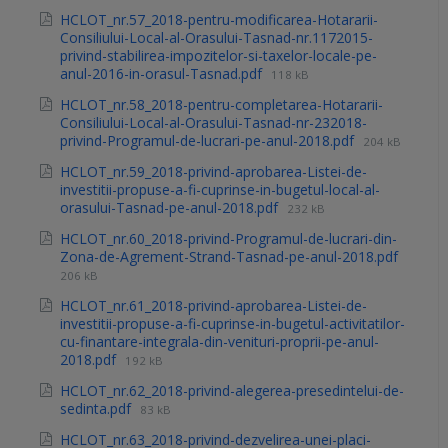
HCLOT_nr.57_2018-pentru-modificarea-Hotararii-
Consiliului-Local-al-Orasului-Tasnad-nr.1172015-
privind-stabilirea-impozitelor-si-taxelor-locale-pe-
anul-2016-in-orasul-Tasnad.pdf
118 kB
HCLOT_nr.58_2018-pentru-completarea-Hotararii-
Consiliului-Local-al-Orasului-Tasnad-nr-232018-
privind-Programul-de-lucrari-pe-anul-2018.pdf
204 kB
HCLOT_nr.59_2018-privind-aprobarea-Listei-de-
investitii-propuse-a-fi-cuprinse-in-bugetul-local-al-
orasului-Tasnad-pe-anul-2018.pdf
232 kB
HCLOT_nr.60_2018-privind-Programul-de-lucrari-din-
Zona-de-Agrement-Strand-Tasnad-pe-anul-2018.pdf
206 kB
HCLOT_nr.61_2018-privind-aprobarea-Listei-de-
investitii-propuse-a-fi-cuprinse-in-bugetul-activitatilor-
cu-finantare-integrala-din-venituri-proprii-pe-anul-
2018.pdf
192 kB
HCLOT_nr.62_2018-privind-alegerea-presedintelui-de-
sedinta.pdf
83 kB
HCLOT_nr.63_2018-privind-dezvelirea-unei-placi-