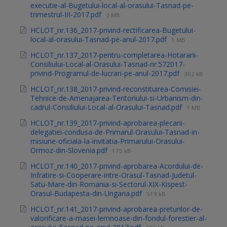
executie-al-Bugetului-local-al-orasului-Tasnad-pe-
trimestrul-III-2017.pdf
3 MB
HCLOT_nr.136_2017-privind-rectificarea-Bugetului-
local-al-orasului-Tasnad-pe-anul-2017.pdf
1 MB
HCLOT_nr.137_2017-pentru-completarea-Hotararii-
Consiliului-Local-al-Orasului-Tasnad-nr.572017-
privind-Programul-de-lucrari-pe-anul-2017.pdf
302 kB
HCLOT_nr.138_2017-privind-reconstituirea-Comisiei-
Tehnice-de-Amenajarea-Teritoriului-si-Urbanism-din-
cadrul-Consiliului-Local-al-Orasului-Tasnad.pdf
1 MB
HCLOT_nr.139_2017-privind-aprobarea-plecarii-
delegatiei-condusa-de-Primarul-Orasului-Tasnad-in-
misiune-oficiala-la-invitatia-Primarului-Orasului-
Ormoz-din-Slovenia.pdf
175 kB
HCLOT_nr.140_2017-privind-aprobarea-Acordului-de-
Infratire-si-Cooperare-intre-Orasul-Tasnad-Judetul-
Satu-Mare-din-Romania-si-Sectorul-XIX-Kispest-
Orasul-Budapesta-din-Ungaria.pdf
519 kB
HCLOT_nr.141_2017-privind-aprobarea-preturilor-de-
valorificare-a-masei-lemnoase-din-fondul-forestier-al-