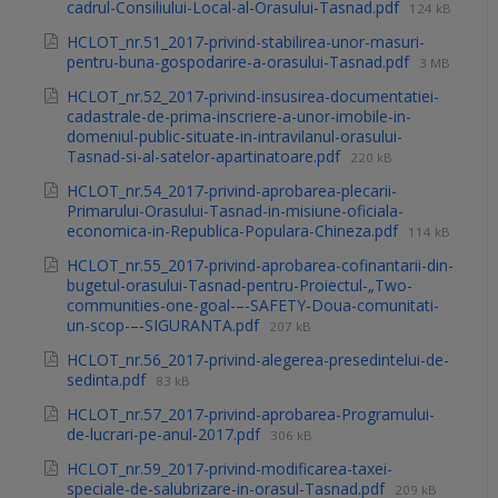
cadrul-Consiliului-Local-al-Orasului-Tasnad.pdf
124 kB
HCLOT_nr.51_2017-privind-stabilirea-unor-masuri-
pentru-buna-gospodarire-a-orasului-Tasnad.pdf
3 MB
HCLOT_nr.52_2017-privind-insusirea-documentatiei-
cadastrale-de-prima-inscriere-a-unor-imobile-in-
domeniul-public-situate-in-intravilanul-orasului-
Tasnad-si-al-satelor-apartinatoare.pdf
220 kB
HCLOT_nr.54_2017-privind-aprobarea-plecarii-
Primarului-Orasului-Tasnad-in-misiune-oficiala-
economica-in-Republica-Populara-Chineza.pdf
114 kB
HCLOT_nr.55_2017-privind-aprobarea-cofinantarii-din-
bugetul-orasului-Tasnad-pentru-Proiectul-„Two-
communities-one-goal-–-SAFETY-Doua-comunitati-
un-scop-–-SIGURANTA.pdf
207 kB
HCLOT_nr.56_2017-privind-alegerea-presedintelui-de-
sedinta.pdf
83 kB
HCLOT_nr.57_2017-privind-aprobarea-Programului-
de-lucrari-pe-anul-2017.pdf
306 kB
HCLOT_nr.59_2017-privind-modificarea-taxei-
speciale-de-salubrizare-in-orasul-Tasnad.pdf
209 kB