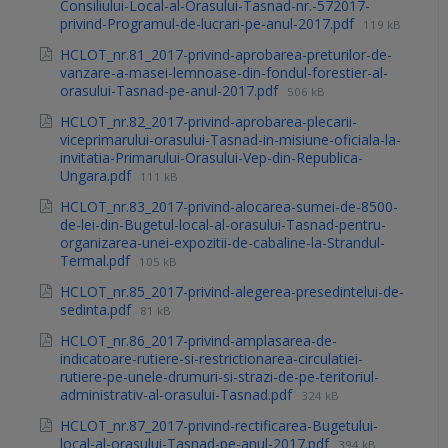
Consiliului-Local-al-Orasului-Tasnad-nr.-572017-
privind-Programul-de-lucrari-pe-anul-2017.pdf
119 kB
HCLOT_nr.81_2017-privind-aprobarea-preturilor-de-
vanzare-a-masei-lemnoase-din-fondul-forestier-al-
orasului-Tasnad-pe-anul-2017.pdf
506 kB
HCLOT_nr.82_2017-privind-aprobarea-plecarii-
viceprimarului-orasului-Tasnad-in-misiune-oficiala-la-
invitatia-Primarului-Orasului-Vep-din-Republica-
Ungara.pdf
111 kB
HCLOT_nr.83_2017-privind-alocarea-sumei-de-8500-
de-lei-din-Bugetul-local-al-orasului-Tasnad-pentru-
organizarea-unei-expozitii-de-cabaline-la-Strandul-
Termal.pdf
105 kB
HCLOT_nr.85_2017-privind-alegerea-presedintelui-de-
sedinta.pdf
81 kB
HCLOT_nr.86_2017-privind-amplasarea-de-
indicatoare-rutiere-si-restrictionarea-circulatiei-
rutiere-pe-unele-drumuri-si-strazi-de-pe-teritoriul-
administrativ-al-orasului-Tasnad.pdf
324 kB
HCLOT_nr.87_2017-privind-rectificarea-Bugetului-
local-al-orasului-Tasnad-pe-anul-2017.pdf
394 kB