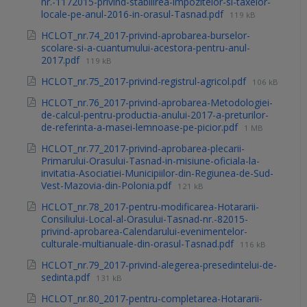
nr.-1172015-privind-stabilirea-impozitelor-si-taxelor-
locale-pe-anul-2016-in-orasul-Tasnad.pdf
119 kB
HCLOT_nr.74_2017-privind-aprobarea-burselor-
scolare-si-a-cuantumului-acestora-pentru-anul-
2017.pdf
119 kB
HCLOT_nr.75_2017-privind-registrul-agricol.pdf
106 kB
HCLOT_nr.76_2017-privind-aprobarea-Metodologiei-
de-calcul-pentru-productia-anului-2017-a-preturilor-
de-referinta-a-masei-lemnoase-pe-picior.pdf
1 MB
HCLOT_nr.77_2017-privind-aprobarea-plecarii-
Primarului-Orasului-Tasnad-in-misiune-oficiala-la-
invitatia-Asociatiei-Municipiilor-din-Regiunea-de-Sud-
Vest-Mazovia-din-Polonia.pdf
121 kB
HCLOT_nr.78_2017-pentru-modificarea-Hotararii-
Consiliului-Local-al-Orasului-Tasnad-nr.-82015-
privind-aprobarea-Calendarului-evenimentelor-
culturale-multianuale-din-orasul-Tasnad.pdf
116 kB
HCLOT_nr.79_2017-privind-alegerea-presedintelui-de-
sedinta.pdf
131 kB
HCLOT_nr.80_2017-pentru-completarea-Hotararii-