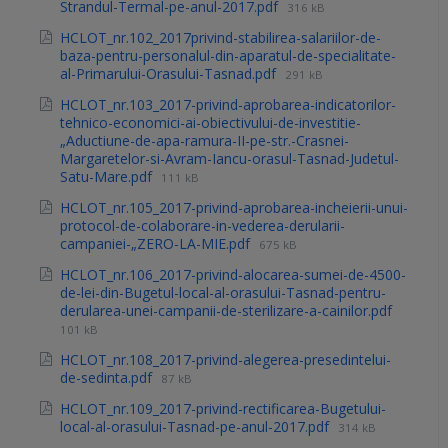
Strandul-Termal-pe-anul-2017.pdf
316 kB
HCLOT_nr.102_2017privind-stabilirea-salariilor-de-
baza-pentru-personalul-din-aparatul-de-specialitate-
al-Primarului-Orasului-Tasnad.pdf
291 kB
HCLOT_nr.103_2017-privind-aprobarea-indicatorilor-
tehnico-economici-ai-obiectivului-de-investitie-
„Aductiune-de-apa-ramura-II-pe-str.-Crasnei-
Margaretelor-si-Avram-Iancu-orasul-Tasnad-Judetul-
Satu-Mare.pdf
111 kB
HCLOT_nr.105_2017-privind-aprobarea-incheierii-unui-
protocol-de-colaborare-in-vederea-derularii-
campaniei-„ZERO-LA-MIE.pdf
675 kB
HCLOT_nr.106_2017-privind-alocarea-sumei-de-4500-
de-lei-din-Bugetul-local-al-orasului-Tasnad-pentru-
derularea-unei-campanii-de-sterilizare-a-cainilor.pdf
101 kB
HCLOT_nr.108_2017-privind-alegerea-presedintelui-
de-sedinta.pdf
87 kB
HCLOT_nr.109_2017-privind-rectificarea-Bugetului-
local-al-orasului-Tasnad-pe-anul-2017.pdf
314 kB