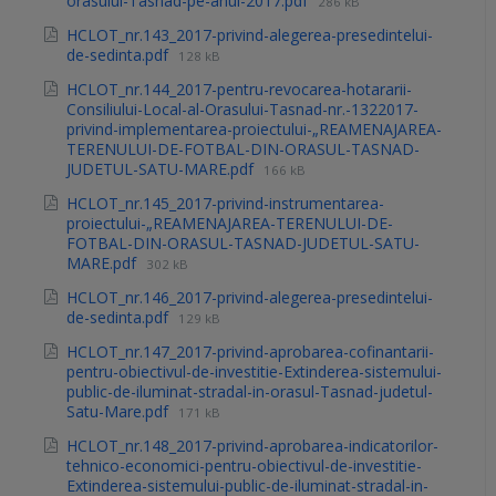
orasului-Tasnad-pe-anul-2017.pdf
286 kB
HCLOT_nr.143_2017-privind-alegerea-presedintelui-
de-sedinta.pdf
128 kB
HCLOT_nr.144_2017-pentru-revocarea-hotararii-
Consiliului-Local-al-Orasului-Tasnad-nr.-1322017-
privind-implementarea-proiectului-„REAMENAJAREA-
TERENULUI-DE-FOTBAL-DIN-ORASUL-TASNAD-
JUDETUL-SATU-MARE.pdf
166 kB
HCLOT_nr.145_2017-privind-instrumentarea-
proiectului-„REAMENAJAREA-TERENULUI-DE-
FOTBAL-DIN-ORASUL-TASNAD-JUDETUL-SATU-
MARE.pdf
302 kB
HCLOT_nr.146_2017-privind-alegerea-presedintelui-
de-sedinta.pdf
129 kB
HCLOT_nr.147_2017-privind-aprobarea-cofinantarii-
pentru-obiectivul-de-investitie-Extinderea-sistemului-
public-de-iluminat-stradal-in-orasul-Tasnad-judetul-
Satu-Mare.pdf
171 kB
HCLOT_nr.148_2017-privind-aprobarea-indicatorilor-
tehnico-economici-pentru-obiectivul-de-investitie-
Extinderea-sistemului-public-de-iluminat-stradal-in-