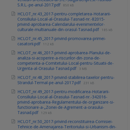
S.R.L.-pe-anul-2017.pdf
850 kB
HCLOT_nr.43_2017-pentru-completarea-Hotararii-
Consiliului-Local-al-Orasului-Tasnad-nr.-82015-
privind-aprobarea-Calendarului-evenimentelor-
culturale-multianuale-din-orasul-Tasnad.pdf
185 kB
HCLOT_nr.45_2017-privind-promovarea-primei-
casatorii.pdf
112 kB
HCLOT_nr.46_2017-privind-aprobarea-Planului-de-
analiza-si-acoperire-a-riscurilor-din-zona-de-
competenta-a-Comitetului-Local-pentru-Situatii-de-
Urgenta-al-Orasului-Tasnad.pdf
3 MB
HCLOT_nr.48_2017-privind-stabilirea-taxelor-pentru-
Strandul-Termal-pe-anul-2017.pdf
231 kB
HCLOT_nr.49_2017-pentru-modificarea-Hotararii-
Consiliului-Local-al-Orasului-Tasnad-nr.-342016-
privind-aprobarea-Regulamentului-de-organizare-si-
functionare-a-„Zonei-de-Agrement-a-orasului-
Tasnad.pdf
129 kB
HCLOT_nr.50_2017-privind-reconstituirea-Comisiei-
Tehnice-de-Amenajarea-Teritoriului-si-Urbanism-din-