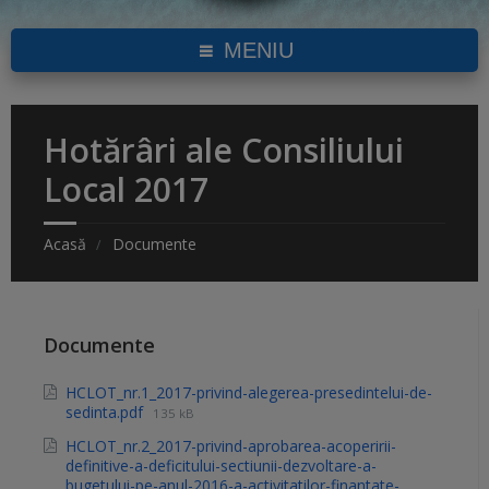
MENIU
Hotărâri ale Consiliului
Local 2017
Acasă
Documente
Documente
HCLOT_nr.1_2017-privind-alegerea-presedintelui-de-
sedinta.pdf
135 kB
HCLOT_nr.2_2017-privind-aprobarea-acoperirii-
definitive-a-deficitului-sectiunii-dezvoltare-a-
bugetului-pe-anul-2016-a-activitatilor-finantate-