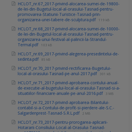
HCLOT_nr.67_2017-privind-alocarea-sumei-de-19800-
de-lei-din-Bugetul-local-al-orasului-Tasnad-pentru-
promovarea-Statiunii-Turistice-Tasnad-prin-
organizarea-unei-tabere-de-sculptura.pdf
119 kB
HCLOT_nr.68_2017-privind-alocarea-sumei-de-10000-
de-lei-din-Bugetul-local-al-orasului-Tasnad-pentru-
organizarea-unui-festival-al-palincii-la-Strandul-
Termal.pdf
103 kB
HCLOT_nr.69_2017-privind-alegerea-presedintelui-de-
sedinta.pdf
85 kB
HCLOT_nr.70_2017-privind-rectificarea-Bugetului-
local-al-orasului-Tasnad-pe-anul-2017.pdf
301 kB
HCLOT_nr.71_2017-privind-aprobarea-contului-anual-
de-executie-al-bugetului-local-al-orasului-Tasnad-si-a-
situatiilor-financiare-anuale-pe-anul-2016.pdf
3 MB
HCLOT_nr.72_2017-privind-aprobarea-Bilantului-
contabil-si-a-Contului-de-profit-si-pierdere-ale-S.C.-
Salgardenprest-Tasnad-S.R.L.pdf
2 MB
HCLOT_nr.73_2017-pentru-prorogarea-aplicarii-
Hotararii-Consiliului-Local-al-Orasului-Tasnad-