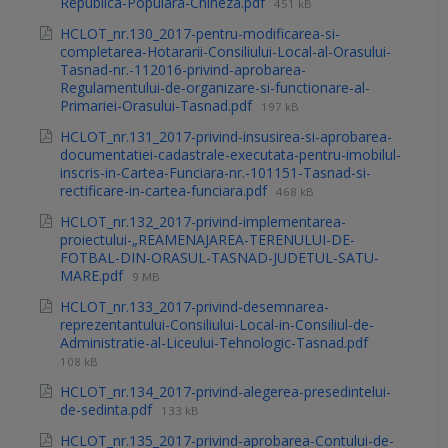
Republica-Populara-Chineza.pdf
451 kB
HCLOT_nr.130_2017-pentru-modificarea-si-
completarea-Hotararii-Consiliului-Local-al-Orasului-
Tasnad-nr.-112016-privind-aprobarea-
Regulamentului-de-organizare-si-functionare-al-
Primariei-Orasului-Tasnad.pdf
197 kB
HCLOT_nr.131_2017-privind-insusirea-si-aprobarea-
documentatiei-cadastrale-executata-pentru-imobilul-
inscris-in-Cartea-Funciara-nr.-101151-Tasnad-si-
rectificare-in-cartea-funciara.pdf
468 kB
HCLOT_nr.132_2017-privind-implementarea-
proiectului-„REAMENAJAREA-TERENULUI-DE-
FOTBAL-DIN-ORASUL-TASNAD-JUDETUL-SATU-
MARE.pdf
9 MB
HCLOT_nr.133_2017-privind-desemnarea-
reprezentantului-Consiliului-Local-in-Consiliul-de-
Administratie-al-Liceului-Tehnologic-Tasnad.pdf
108 kB
HCLOT_nr.134_2017-privind-alegerea-presedintelui-
de-sedinta.pdf
133 kB
HCLOT_nr.135_2017-privind-aprobarea-Contului-de-