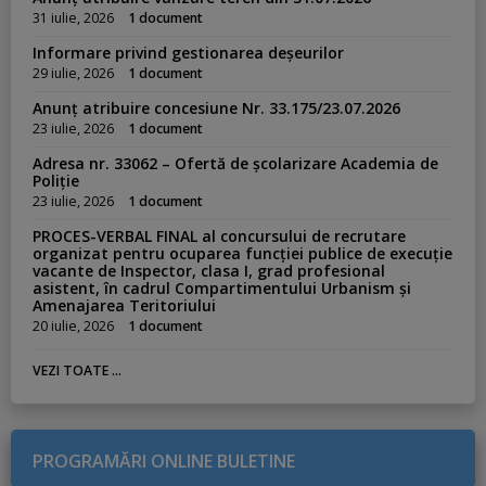
:
31 iulie, 2026
1 document
Informare privind gestionarea deșeurilor
29 iulie, 2026
1 document
Anunț atribuire concesiune Nr. 33.175/23.07.2026
23 iulie, 2026
1 document
Adresa nr. 33062 – Ofertă de școlarizare Academia de
Poliție
23 iulie, 2026
1 document
PROCES-VERBAL FINAL al concursului de recrutare
organizat pentru ocuparea funcției publice de execuție
vacante de Inspector, clasa I, grad profesional
asistent, în cadrul Compartimentului Urbanism și
Amenajarea Teritoriului
20 iulie, 2026
1 document
VEZI TOATE ...
PROGRAMĂRI ONLINE BULETINE