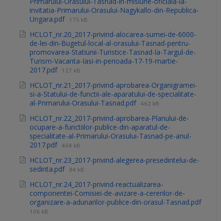
Primarului-Orasului-Tasnad-in-misiune-oficiala-la-
invitatia-Primarului-Orasului-Nagykallo-din-Republica-
Ungara.pdf
175 kB
HCLOT_nr.20_2017-privind-alocarea-sumei-de-6000-
de-lei-din-Bugetul-local-al-orasului-Tasnad-pentru-
promovarea-Statiunii-Turistice-Tasnad-la-Targul-de-
Turism-Vacanta-Iasi-in-perioada-17-19-martie-
2017.pdf
127 kB
HCLOT_nr.21_2017-privind-aprobarea-Organigramei-
si-a-Statului-de-functii-ale-aparatului-de-specialitate-
al-Primarului-Orasului-Tasnad.pdf
462 kB
HCLOT_nr.22_2017-privind-aprobarea-Planului-de-
ocupare-a-functiilor-publice-din-aparatul-de-
specialitate-al-Primarului-Orasului-Tasnad-pe-anul-
2017.pdf
404 kB
HCLOT_nr.23_2017-privind-alegerea-presedintelui-de-
sedinta.pdf
84 kB
HCLOT_nr.24_2017-privind-reactualizarea-
componentei-Comisiei-de-avizare-a-cererilor-de-
organizare-a-adunarilor-publice-din-orasul-Tasnad.pdf
106 kB