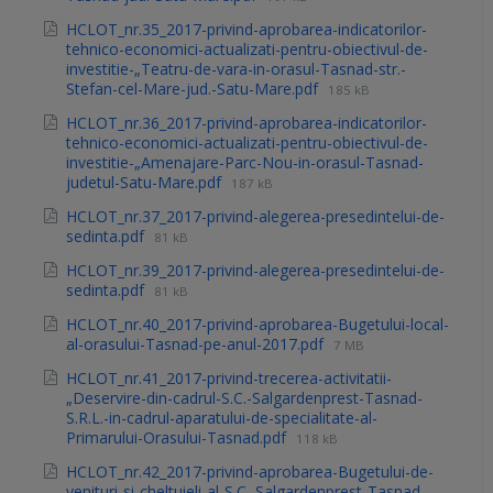
HCLOT_nr.35_2017-privind-aprobarea-indicatorilor-
tehnico-economici-actualizati-pentru-obiectivul-de-
investitie-„Teatru-de-vara-in-orasul-Tasnad-str.-
Stefan-cel-Mare-jud.-Satu-Mare.pdf
185 kB
HCLOT_nr.36_2017-privind-aprobarea-indicatorilor-
tehnico-economici-actualizati-pentru-obiectivul-de-
investitie-„Amenajare-Parc-Nou-in-orasul-Tasnad-
judetul-Satu-Mare.pdf
187 kB
HCLOT_nr.37_2017-privind-alegerea-presedintelui-de-
sedinta.pdf
81 kB
HCLOT_nr.39_2017-privind-alegerea-presedintelui-de-
sedinta.pdf
81 kB
HCLOT_nr.40_2017-privind-aprobarea-Bugetului-local-
al-orasului-Tasnad-pe-anul-2017.pdf
7 MB
HCLOT_nr.41_2017-privind-trecerea-activitatii-
„Deservire-din-cadrul-S.C.-Salgardenprest-Tasnad-
S.R.L.-in-cadrul-aparatului-de-specialitate-al-
Primarului-Orasului-Tasnad.pdf
118 kB
HCLOT_nr.42_2017-privind-aprobarea-Bugetului-de-
venituri-si-cheltuieli-al-S.C.-Salgardenprest-Tasnad-