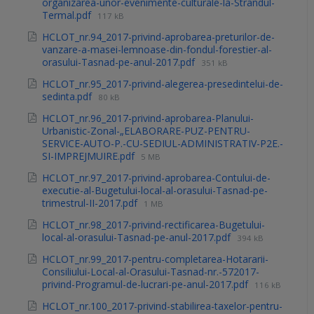
organizarea-unor-evenimente-culturale-la-Strandul-
Termal.pdf
117 kB
HCLOT_nr.94_2017-privind-aprobarea-preturilor-de-
vanzare-a-masei-lemnoase-din-fondul-forestier-al-
orasului-Tasnad-pe-anul-2017.pdf
351 kB
HCLOT_nr.95_2017-privind-alegerea-presedintelui-de-
sedinta.pdf
80 kB
HCLOT_nr.96_2017-privind-aprobarea-Planului-
Urbanistic-Zonal-„ELABORARE-PUZ-PENTRU-
SERVICE-AUTO-P.-CU-SEDIUL-ADMINISTRATIV-P2E.-
SI-IMPREJMUIRE.pdf
5 MB
HCLOT_nr.97_2017-privind-aprobarea-Contului-de-
executie-al-Bugetului-local-al-orasului-Tasnad-pe-
trimestrul-II-2017.pdf
1 MB
HCLOT_nr.98_2017-privind-rectificarea-Bugetului-
local-al-orasului-Tasnad-pe-anul-2017.pdf
394 kB
HCLOT_nr.99_2017-pentru-completarea-Hotararii-
Consiliului-Local-al-Orasului-Tasnad-nr.-572017-
privind-Programul-de-lucrari-pe-anul-2017.pdf
116 kB
HCLOT_nr.100_2017-privind-stabilirea-taxelor-pentru-