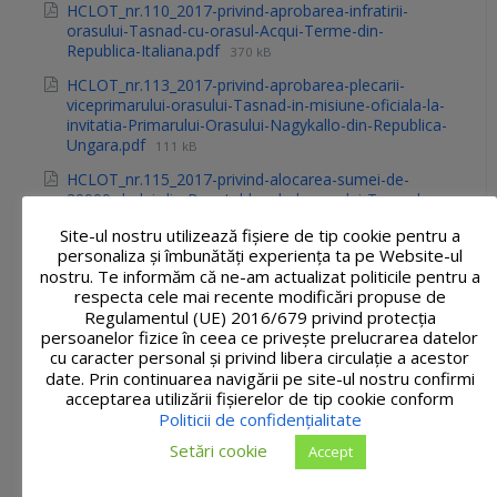
HCLOT_nr.110_2017-privind-aprobarea-infratirii-
orasului-Tasnad-cu-orasul-Acqui-Terme-din-
Republica-Italiana.pdf
370 kB
HCLOT_nr.113_2017-privind-aprobarea-plecarii-
viceprimarului-orasului-Tasnad-in-misiune-oficiala-la-
invitatia-Primarului-Orasului-Nagykallo-din-Republica-
Ungara.pdf
111 kB
HCLOT_nr.115_2017-privind-alocarea-sumei-de-
20000-de-lei-din-Bugetul-local-al-orasului-Tasnad-
pentru-organizarea-evenimentului-Inchiderea-
Site-ul nostru utilizează fişiere de tip cookie pentru a
sezonului-estival.pdf
114 kB
personaliza și îmbunătăți experiența ta pe Website-ul
HCLOT_nr.116_2017-privind-stabilirea-salariilor-de-
nostru. Te informăm că ne-am actualizat politicile pentru a
baza-pentru-personalul-din-aparatul-de-specialitate-
respecta cele mai recente modificări propuse de
al-Primarului-Orasului-Tasnad.pdf
Regulamentul (UE) 2016/679 privind protecția
747 kB
persoanelor fizice în ceea ce privește prelucrarea datelor
HCLOT_nr.117_2017-pentru-completarea-Hotararii-
cu caracter personal și privind libera circulație a acestor
Consiliului-Local-al-Orasului-Tasnad-nr.-572017-
date. Prin continuarea navigării pe site-ul nostru confirmi
privind-Programul-de-lucrari-pe-anul-2017.pdf
196 kB
acceptarea utilizării fişierelor de tip cookie conform
Politicii de confidențialitate
HCLOT_nr.119_2017-privind-alegerea-presedintelui-
de-sedinta.pdf
85 kB
Setări cookie
Accept
HCLOT_nr.120_2017privind-achizitionarea-serviciilor-
juridice-de-consultanta-de-asistenta-si-de-