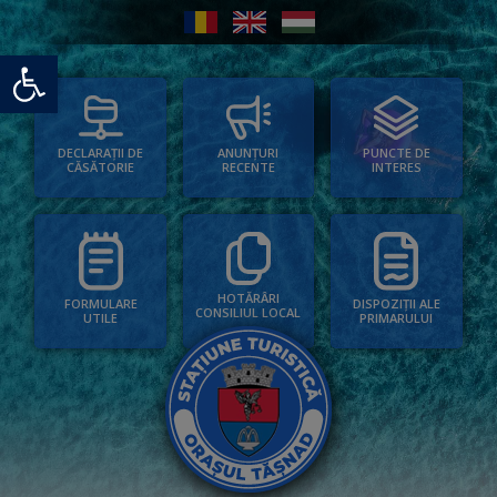
Deschide bara de unelte
PUNCTE DE
ANUNȚURI
DECLARAȚII DE
INTERES
RECENTE
CĂSĂTORIE
HOTĂRÂRI
FORMULARE
DISPOZIȚII ALE
CONSILIUL LOCAL
UTILE
PRIMARULUI