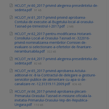
HCLOT_nr.60_2017-privind-alegerea-presedintelui-de-
sedinta.pdf
91 kB
HCLOT_nr.61_2017-privind-privind-aprobarea-
Contului-de-executie-al-Bugetului-local-al-orasului-
Tasnad-pe-trimestrul-I-2017.pdf
2 MB
HCLOT_nr.62_2017-pentru-modificarea-Hotararii-
Consiliului-Local-al-Orasului-Tasnad-nr.-322016-
privind-nominalizarea-membrilor-Comisiei-de-
evaluare-si-selectionare-a-ofertelor-de-finantare-
nerambursabila.pdf
322 kB
HCLOT_nr.64_2017-privind-alegerea-presedintelui-de-
sedinta.pdf
82 kB
HCLOT_nr.65_2017-privind-aprobarea-Actului-
aditional-nr.-8-la-Contractul-de-delegare-a-gestiunii-
serviciilor-publice-de-alimentare-cu-apa-si-de-
canalizare-nr.-12.31319.11.2009.pdf
836 kB
HCLOT_nr.66_2017-privind-aprobarea-plecarii-
Primarului-Orasului-Tasnad-in-misiune-oficiala-la-
invitatia-Primarului-Orasului-Vep-din-Republica-
Ungara.pdf
110 kB