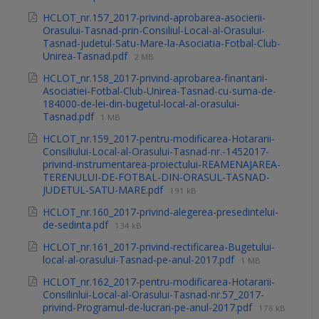
HCLOT_nr.157_2017-privind-aprobarea-asocierii-
Orasului-Tasnad-prin-Consiliul-Local-al-Orasului-
Tasnad-judetul-Satu-Mare-la-Asociatia-Fotbal-Club-
Unirea-Tasnad.pdf
2 MB
HCLOT_nr.158_2017-privind-aprobarea-finantarii-
Asociatiei-Fotbal-Club-Unirea-Tasnad-cu-suma-de-
184000-de-lei-din-bugetul-local-al-orasului-
Tasnad.pdf
1 MB
HCLOT_nr.159_2017-pentru-modificarea-Hotararii-
Consiliului-Local-al-Orasului-Tasnad-nr.-1452017-
privind-instrumentarea-proiectului-REAMENAJAREA-
TERENULUI-DE-FOTBAL-DIN-ORASUL-TASNAD-
JUDETUL-SATU-MARE.pdf
191 kB
HCLOT_nr.160_2017-privind-alegerea-presedintelui-
de-sedinta.pdf
134 kB
HCLOT_nr.161_2017-privind-rectificarea-Bugetului-
local-al-orasului-Tasnad-pe-anul-2017.pdf
1 MB
HCLOT_nr.162_2017-pentru-modificarea-Hotararii-
Consilinlui-Local-al-Orasului-Tasnad-nr.57_2017-
privind-Programul-de-lucrari-pe-anul-2017.pdf
176 kB