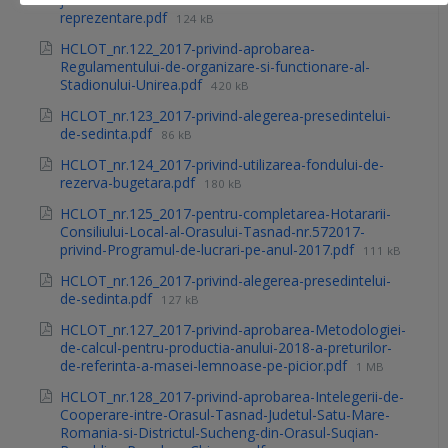
reprezentare.pdf
124 kB
HCLOT_nr.122_2017-privind-aprobarea-
Regulamentului-de-organizare-si-functionare-al-
Stadionului-Unirea.pdf
420 kB
HCLOT_nr.123_2017-privind-alegerea-presedintelui-
de-sedinta.pdf
86 kB
HCLOT_nr.124_2017-privind-utilizarea-fondului-de-
rezerva-bugetara.pdf
180 kB
HCLOT_nr.125_2017-pentru-completarea-Hotararii-
Consiliului-Local-al-Orasului-Tasnad-nr.572017-
privind-Programul-de-lucrari-pe-anul-2017.pdf
111 kB
HCLOT_nr.126_2017-privind-alegerea-presedintelui-
de-sedinta.pdf
127 kB
HCLOT_nr.127_2017-privind-aprobarea-Metodologiei-
de-calcul-pentru-productia-anului-2018-a-preturilor-
de-referinta-a-masei-lemnoase-pe-picior.pdf
1 MB
HCLOT_nr.128_2017-privind-aprobarea-Intelegerii-de-
Cooperare-intre-Orasul-Tasnad-Judetul-Satu-Mare-
Romania-si-Districtul-Sucheng-din-Orasul-Suqian-