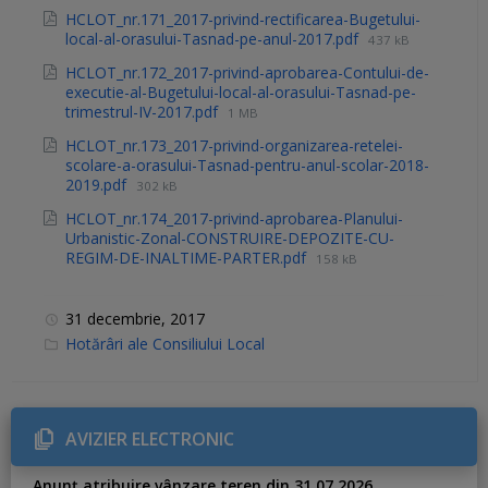
HCLOT_nr.171_2017-privind-rectificarea-Bugetului-
local-al-orasului-Tasnad-pe-anul-2017.pdf
437 kB
HCLOT_nr.172_2017-privind-aprobarea-Contului-de-
executie-al-Bugetului-local-al-orasului-Tasnad-pe-
trimestrul-IV-2017.pdf
1 MB
HCLOT_nr.173_2017-privind-organizarea-retelei-
scolare-a-orasului-Tasnad-pentru-anul-scolar-2018-
2019.pdf
302 kB
HCLOT_nr.174_2017-privind-aprobarea-Planului-
Urbanistic-Zonal-CONSTRUIRE-DEPOZITE-CU-
REGIM-DE-INALTIME-PARTER.pdf
158 kB
31 decembrie, 2017
C
Hotărâri ale Consiliului Local
a
t
e
g
o
r
AVIZIER ELECTRONIC
i
e
s
Anunț atribuire vânzare teren din 31.07.2026