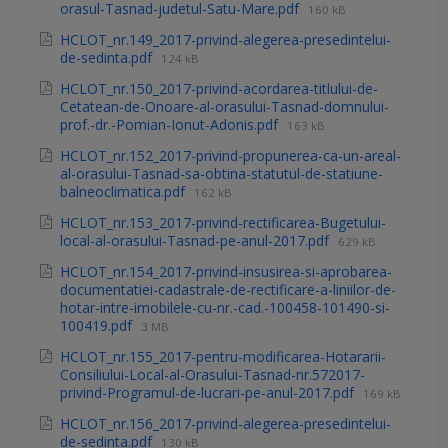
orasul-Tasnad-judetul-Satu-Mare.pdf
160 kB
HCLOT_nr.149_2017-privind-alegerea-presedintelui-
de-sedinta.pdf
124 kB
HCLOT_nr.150_2017-privind-acordarea-titlului-de-
Cetatean-de-Onoare-al-orasului-Tasnad-domnului-
prof.-dr.-Pomian-Ionut-Adonis.pdf
163 kB
HCLOT_nr.152_2017-privind-propunerea-ca-un-areal-
al-orasului-Tasnad-sa-obtina-statutul-de-statiune-
balneoclimatica.pdf
162 kB
HCLOT_nr.153_2017-privind-rectificarea-Bugetului-
local-al-orasului-Tasnad-pe-anul-2017.pdf
629 kB
HCLOT_nr.154_2017-privind-insusirea-si-aprobarea-
documentatiei-cadastrale-de-rectificare-a-liniilor-de-
hotar-intre-imobilele-cu-nr.-cad.-100458-101490-si-
100419.pdf
3 MB
HCLOT_nr.155_2017-pentru-modificarea-Hotararii-
Consiliului-Local-al-Orasului-Tasnad-nr.572017-
privind-Programul-de-lucrari-pe-anul-2017.pdf
169 kB
HCLOT_nr.156_2017-privind-alegerea-presedintelui-
de-sedinta.pdf
130 kB