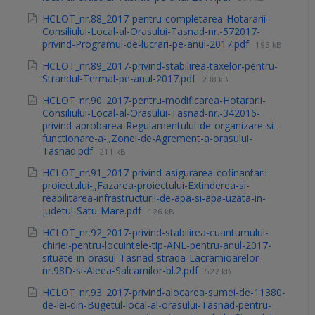
HCLOT_nr.88_2017-pentru-completarea-Hotararii-
Consiliului-Local-al-Orasului-Tasnad-nr.-572017-
privind-Programul-de-lucrari-pe-anul-2017.pdf
195 kB
HCLOT_nr.89_2017-privind-stabilirea-taxelor-pentru-
Strandul-Termal-pe-anul-2017.pdf
238 kB
HCLOT_nr.90_2017-pentru-modificarea-Hotararii-
Consiliului-Local-al-Orasului-Tasnad-nr.-342016-
privind-aprobarea-Regulamentului-de-organizare-si-
functionare-a-„Zonei-de-Agrement-a-orasului-
Tasnad.pdf
211 kB
HCLOT_nr.91_2017-privind-asigurarea-cofinantarii-
proiectului-„Fazarea-proiectului-Extinderea-si-
reabilitarea-infrastructurii-de-apa-si-apa-uzata-in-
judetul-Satu-Mare.pdf
126 kB
HCLOT_nr.92_2017-privind-stabilirea-cuantumului-
chiriei-pentru-locuintele-tip-ANL-pentru-anul-2017-
situate-in-orasul-Tasnad-strada-Lacramioarelor-
nr.98D-si-Aleea-Salcamilor-bl.2.pdf
522 kB
HCLOT_nr.93_2017-privind-alocarea-sumei-de-11380-
de-lei-din-Bugetul-local-al-orasului-Tasnad-pentru-