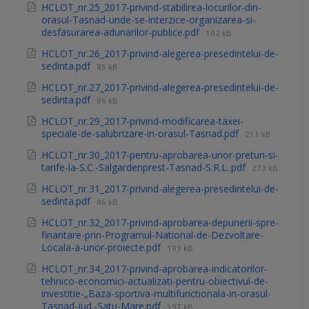
HCLOT_nr.25_2017-privind-stabilirea-locurilor-din-
orasul-Tasnad-unde-se-interzice-organizarea-si-
desfasurarea-adunarilor-publice.pdf
102 kB
HCLOT_nr.26_2017-privind-alegerea-presedintelui-de-
sedinta.pdf
85 kB
HCLOT_nr.27_2017-privind-alegerea-presedintelui-de-
sedinta.pdf
86 kB
HCLOT_nr.29_2017-privind-modificarea-taxei-
speciale-de-salubrizare-in-orasul-Tasnad.pdf
211 kB
HCLOT_nr.30_2017-pentru-aprobarea-unor-preturi-si-
tarife-la-S.C.-Salgardenprest-Tasnad-S.R.L..pdf
273 kB
HCLOT_nr.31_2017-privind-alegerea-presedintelui-de-
sedinta.pdf
86 kB
HCLOT_nr.32_2017-privind-aprobarea-depunerii-spre-
finantare-prin-Programul-National-de-Dezvoltare-
Locala-a-unor-proiecte.pdf
183 kB
HCLOT_nr.34_2017-privind-aprobarea-indicatorilor-
tehnico-economici-actualizati-pentru-obiectivul-de-
investitie-„Baza-sportiva-multifunctionala-in-orasul-
Tasnad-jud.-Satu-Mare.pdf
197 kB