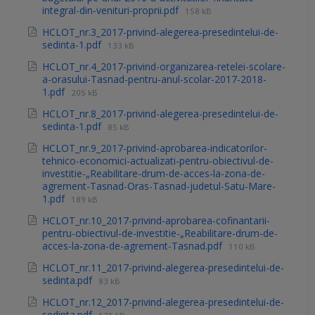
integral-din-venituri-proprii.pdf
158 kB
HCLOT_nr.3_2017-privind-alegerea-presedintelui-de-
sedinta-1.pdf
133 kB
HCLOT_nr.4_2017-privind-organizarea-retelei-scolare-
a-orasului-Tasnad-pentru-anul-scolar-2017-2018-
1.pdf
205 kB
HCLOT_nr.8_2017-privind-alegerea-presedintelui-de-
sedinta-1.pdf
85 kB
HCLOT_nr.9_2017-privind-aprobarea-indicatorilor-
tehnico-economici-actualizati-pentru-obiectivul-de-
investitie-„Reabilitare-drum-de-acces-la-zona-de-
agrement-Tasnad-Oras-Tasnad-judetul-Satu-Mare-
1.pdf
189 kB
HCLOT_nr.10_2017-privind-aprobarea-cofinantarii-
pentru-obiectivul-de-investitie-„Reabilitare-drum-de-
acces-la-zona-de-agrement-Tasnad.pdf
110 kB
HCLOT_nr.11_2017-privind-alegerea-presedintelui-de-
sedinta.pdf
83 kB
HCLOT_nr.12_2017-privind-alegerea-presedintelui-de-
sedinta.pdf