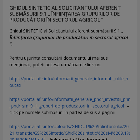
GHIDUL SINTETIC AL SOLICITANTULUI AFERENT
SUBMĂSURII 9.1 „ ÎNFIINȚAREA GRUPURILOR DE
PRODUCĂTORI ÎN SECTORUL AGRICOL ”
Ghidul SINTETIC al Solicitantului aferent submăsurii 9.1
„
Înființarea grupurilor de producători în sectorul agricol
”.
Pentru uşurinţa consultării documentului mai sus
menţionat, puteţi accesa următoarele link-uri:
https://portal.afir.info/informatii_generale_informatii_utile_n
outati
https://portal.afir.info/informatii_generale_pndr_investitii_prin
_pndr_sm_9_1_grupuri_de_producatori_in_sectorul_agricol
–
click pe numele submăsurii în partea de sus a paginii
https://portal.afir.info/Uploads/GHIDUL%20Solicitantului/20
21_tranzitie/GS%20Sintetic/Ghid%20sintetic%20sM%209.1%
20-%20FINAL.pdf
–
link direct către document