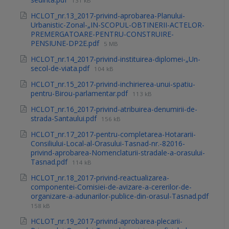
131 kB
HCLOT_nr.13_2017-privind-aprobarea-Planului-
Urbanistic-Zonal-„IN-SCOPUL-OBTINERII-ACTELOR-
PREMERGATOARE-PENTRU-CONSTRUIRE-
PENSIUNE-DP2E.pdf
5 MB
HCLOT_nr.14_2017-privind-instituirea-diplomei-„Un-
secol-de-viata.pdf
104 kB
HCLOT_nr.15_2017-privind-inchirierea-unui-spatiu-
pentru-Birou-parlamentar.pdf
113 kB
HCLOT_nr.16_2017-privind-atribuirea-denumirii-de-
strada-Santaului.pdf
156 kB
HCLOT_nr.17_2017-pentru-completarea-Hotararii-
Consiliului-Local-al-Orasului-Tasnad-nr.-82016-
privind-aprobarea-Nomenclaturii-stradale-a-orasului-
Tasnad.pdf
114 kB
HCLOT_nr.18_2017-privind-reactualizarea-
componentei-Comisiei-de-avizare-a-cererilor-de-
organizare-a-adunarilor-publice-din-orasul-Tasnad.pdf
158 kB
HCLOT_nr.19_2017-privind-aprobarea-plecarii-