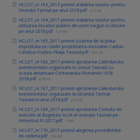
HCLOT_nr.163_2017-privind-stabilirea-taxelor-pentru-
Strandul-Termal-pe-anul-2018.pdf
312 kB
HCLOT_nr.164_2017-privind-stabilirea-taxelor-pentru-
utilizarea-locurilor-publice-din-piete-targuri-si-oboare-
pe-anul-2018.pdf
329 kB
HCLOT_nr.165_2017-privind-scutirea-de-la-plata-
impozitului-pe-cladiri-proprietatea-Asociatiei-Caritas-
Catolica-Oradea-Filiala-Tasnad.pdf
189 kB
HCLOT_nr.166_2017-privind-aprobarea-Calendarului-
evenimentelor-organizate-in-orasul-Tasnad-cu-
ocazia-aniversarii-Centenarului-Romaniei-1918-
2018.pdf
638 kB
HCLOT_nr.167_2017-privind-aprobarea-Calendarului-
evenimentelor-organizate-la-Strandul-Termal-
Tasnad-in-anul-2018.pdf
297 kB
HCLOT_nr.169_2017-privind-aprobarea-Contului-de-
executie-al-Bugetului-local-al-orasului-Tasnad-pe-
trimestrul-IV-2017.pdf
1 MB
HCLOT_nr.170_2017-privind-alegerea-presedintelui-
de-sedinta.pdf
134 kB