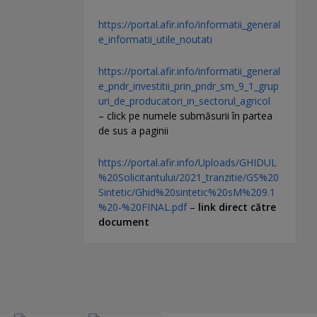
https://portal.afir.info/informatii_general
e_informatii_utile_noutati
https://portal.afir.info/informatii_general
e_pndr_investitii_prin_pndr_sm_9_1_grup
uri_de_producatori_in_sectorul_agricol
– click pe numele submăsurii în partea
de sus a paginii
https://portal.afir.info/Uploads/GHIDUL
%20Solicitantului/2021_tranzitie/GS%20
Sintetic/Ghid%20sintetic%20sM%209.1
%20-%20FINAL.pdf
–
link direct către
document