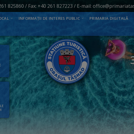
261 825860
/ Fax: +40 261 827223 / E-mail:
office@primariata
OCAL
INFORMAȚII DE INTERES PUBLIC
PRIMARIA DIGITALĂ
E
ALE
I