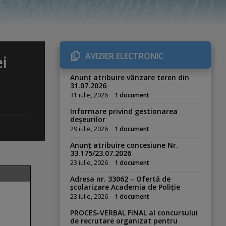
AVIZIER ELECTRONIC
i
Anunț atribuire vânzare teren din
31.07.2026
31 iulie, 2026
1 document
Informare privind gestionarea
deșeurilor
29 iulie, 2026
1 document
Anunț atribuire concesiune Nr.
33.175/23.07.2026
23 iulie, 2026
1 document
Adresa nr. 33062 – Ofertă de
școlarizare Academia de Poliție
23 iulie, 2026
1 document
PROCES-VERBAL FINAL al concursului
de recrutare organizat pentru