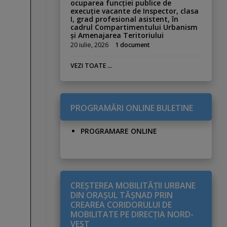
ocuparea funcției publice de
execuție vacante de Inspector, clasa
I, grad profesional asistent, în
cadrul Compartimentului Urbanism
și Amenajarea Teritoriului
20 iulie, 2026
1 document
VEZI TOATE ...
PROGRAMĂRI ONLINE BULETINE
PROGRAMARE ONLINE
CREŞTEREA MOBILITĂŢII URBANE
DIN ORAŞUL TĂŞNAD PRIN
CREAREA CORIDORULUI DE
MOBILITATE PE DIRECŢIA NORD-
VEST