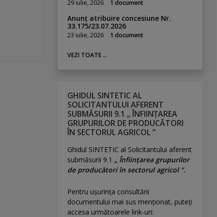
29 iulie, 2026
1 document
Anunț atribuire concesiune Nr.
33.175/23.07.2026
23 iulie, 2026
1 document
VEZI TOATE ...
GHIDUL SINTETIC AL
SOLICITANTULUI AFERENT
SUBMĂSURII 9.1 „ ÎNFIINȚAREA
GRUPURILOR DE PRODUCĂTORI
ÎN SECTORUL AGRICOL ”
Ghidul SINTETIC al Solicitantului aferent
submăsurii 9.1
„ Înființarea grupurilor
de producători în sectorul agricol ”.
Pentru uşurinţa consultării
documentului mai sus menţionat, puteţi
accesa următoarele link-uri: