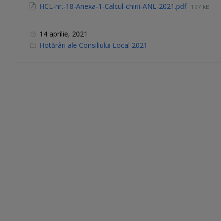
HCL-nr.-18-Anexa-1-Calcul-chirii-ANL-2021.pdf
197 kB
14 aprilie, 2021
C
Hotărâri ale Consiliului Local 2021
a
t
e
g
o
r
i
e
s
: