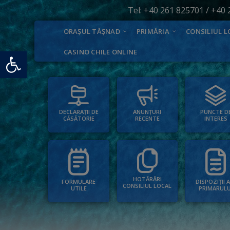
Tel:
+40 261 825701
/
+40 
ORAȘUL TĂȘNAD
PRIMĂRIA
CONSILIUL L
Deschide bara de unelte
CASINO CHILE ONLINE
PUNCTE D
ANUNȚURI
DECLARAȚII DE
INTERES
RECENTE
CĂSĂTORIE
HOTĂRÂRI
FORMULARE
DISPOZIȚII 
CONSILIUL LOCAL
UTILE
PRIMARULU