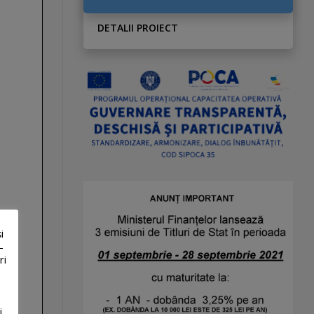
DETALII PROIECT
i
-
ri
i