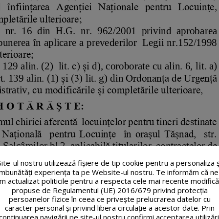
Site-ul nostru utilizează fişiere de tip cookie pentru a personaliza ș
îmbunătăți experiența ta pe Website-ul nostru. Te informăm că ne
m actualizat politicile pentru a respecta cele mai recente modifică
propuse de Regulamentul (UE) 2016/679 privind protecția
persoanelor fizice în ceea ce privește prelucrarea datelor cu
caracter personal și privind libera circulație a acestor date. Prin
continuarea navigării pe site-ul nostru confirmi acceptarea utilizări