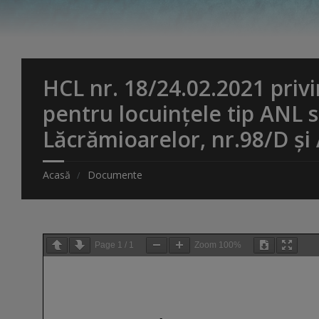
HCL nr. 18/24.02.2021 privi
pentru locuinţele tip ANL s
Lăcrămioarelor, nr.98/D şi 
Acasă
Documente
Page
1
/
1
Zoom
100%