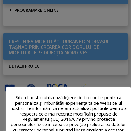
PROGRAMARE ONLINE
CREŞTEREA MOBILITĂŢII URBANE DIN ORAŞUL
TĂŞNAD PRIN CREAREA CORIDORULUI DE
MOBILITATE PE DIRECŢIA NORD-VEST
DETALII PROIECT
Site-ul nostru utilizează fişiere de tip cookie pentru a
personaliza și îmbunătăți experiența ta pe Website-ul
nostru. Te informăm că ne-am actualizat politicile pentru a
respecta cele mai recente modificări propuse de
Regulamentul (UE) 2016/679 privind protecția
persoanelor fizice în ceea ce privește prelucrarea datelor
cu caracter personal și privind libera circulație a acestor