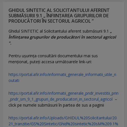
GHIDUL SINTETIC AL SOLICITANTULUI AFERENT
SUBMĂSURII 9.1 „ ÎNFIINȚAREA GRUPURILOR DE
PRODUCĂTORI ÎN SECTORUL AGRICOL ”
Ghidul SINTETIC al Solicitantului aferent submăsurii 9.1
„
Înființarea grupurilor de producători în sectorul agricol
”.
Pentru uşurinţa consultării documentului mai sus
menţionat, puteţi accesa următoarele link-uri:
https://portal.afir.info/informatii_generale_informatii_utile_n
outati
https://portal.afir.info/informatii_generale_pndr_investitii_prin
_pndr_sm_9_1_grupuri_de_producatori_in_sectorul_agricol
–
click pe numele submăsurii în partea de sus a paginii
https://portal.afir.info/Uploads/GHIDUL%20Solicitantului/20
21_tranzitie/GS%20Sintetic/Ghid%20sintetic%20sM%209.1%