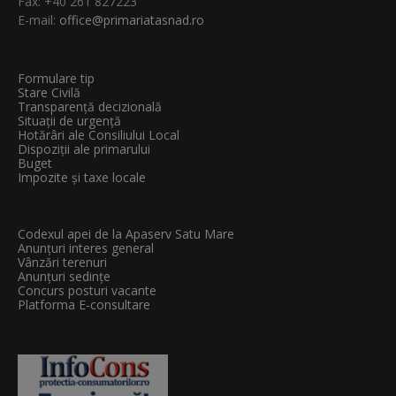
Fax: +40 261 827223
E-mail:
office@primariatasnad.ro
Formulare tip
Stare Civilă
Transparenţă decizională
Situații de urgență
Hotărâri ale Consiliului Local
Dispoziții ale primarului
Buget
Impozite și taxe locale
Codexul apei de la Apaserv Satu Mare
Anunțuri interes general
Vânzări terenuri
Anunțuri sedințe
Concurs posturi vacante
Platforma E-consultare