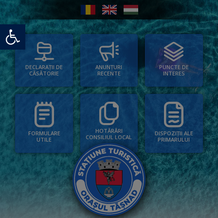
Deschide bara de unelte
PUNCTE DE
ANUNȚURI
DECLARAȚII DE
INTERES
RECENTE
CĂSĂTORIE
HOTĂRÂRI
FORMULARE
DISPOZIȚII ALE
CONSILIUL LOCAL
UTILE
PRIMARULUI