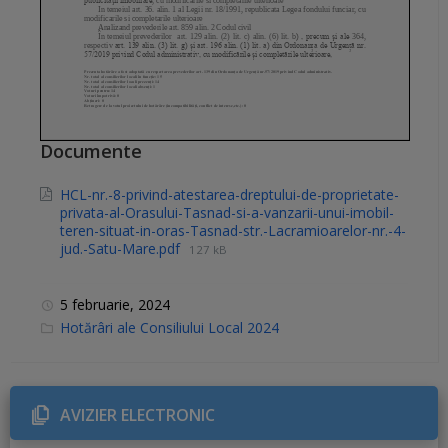
Documente
HCL-nr.-8-privind-atestarea-dreptului-de-proprietate-
privata-al-Orasului-Tasnad-si-a-vanzarii-unui-imobil-
teren-situat-in-oras-Tasnad-str.-Lacramioarelor-nr.-4-
jud.-Satu-Mare.pdf
127 kB
5 februarie, 2024
C
Hotărâri ale Consiliului Local 2024
a
t
e
g
o
r
AVIZIER ELECTRONIC
i
e