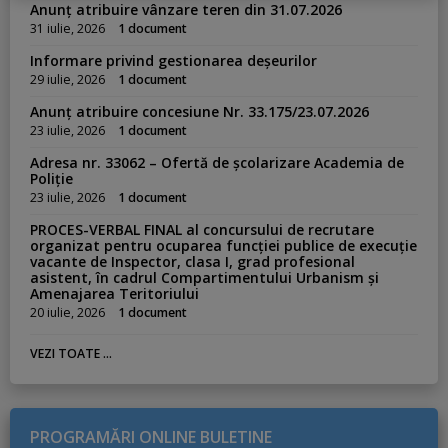
s
Anunț atribuire vânzare teren din 31.07.2026
:
31 iulie, 2026
1 document
Informare privind gestionarea deșeurilor
29 iulie, 2026
1 document
Anunț atribuire concesiune Nr. 33.175/23.07.2026
23 iulie, 2026
1 document
Adresa nr. 33062 – Ofertă de școlarizare Academia de
Poliție
23 iulie, 2026
1 document
PROCES-VERBAL FINAL al concursului de recrutare
organizat pentru ocuparea funcției publice de execuție
vacante de Inspector, clasa I, grad profesional
asistent, în cadrul Compartimentului Urbanism și
Amenajarea Teritoriului
20 iulie, 2026
1 document
VEZI TOATE ...
PROGRAMĂRI ONLINE BULETINE