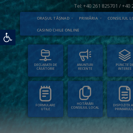
Tel:
+40 261 825701
/
+40 
ORAȘUL TĂȘNAD
PRIMĂRIA
CONSILIUL L
Deschide bara de unelte
CASINO CHILE ONLINE
PUNCTE D
ANUNȚURI
DECLARAȚII DE
INTERES
RECENTE
CĂSĂTORIE
HOTĂRÂRI
FORMULARE
DISPOZIȚII 
CONSILIUL LOCAL
UTILE
PRIMARULU