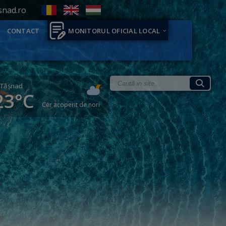
snad.ro
CONTACT
MONITORUL OFICIAL LOCAL
Tăşnad
23°C
Cer acoperit de nori