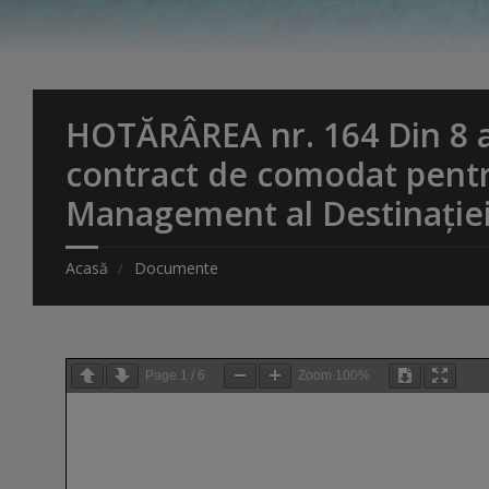
HOTĂRÂREA nr. 164 Din 8 a
contract de comodat pentru
Management al Destinației
Acasă
Documente
Page
1
/
6
Zoom
100%