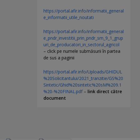
https://portal.afir.info/informatii_general
e_informatii_utile_noutati
https://portal.afir.info/informatii_general
e_pndr_investitii_prin_pndr_sm_9_1_grup
uri_de_producatori_in_sectorul_agricol
– click pe numele submăsurii în partea
de sus a paginii
https://portal.afir.info/Uploads/GHIDUL
%20Solicitantului/2021_tranzitie/GS%20
Sintetic/Ghid%20sintetic%20sM%209.1
%20-%20FINAL.pdf
–
link direct către
document