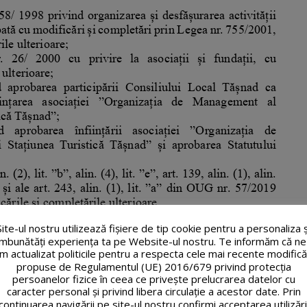
Site-ul nostru utilizează fişiere de tip cookie pentru a personaliza ș
îmbunătăți experiența ta pe Website-ul nostru. Te informăm că ne
m actualizat politicile pentru a respecta cele mai recente modifică
propuse de Regulamentul (UE) 2016/679 privind protecția
persoanelor fizice în ceea ce privește prelucrarea datelor cu
caracter personal și privind libera circulație a acestor date. Prin
continuarea navigării pe site-ul nostru confirmi acceptarea utilizări