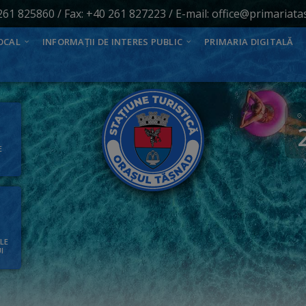
261 825860
/ Fax: +40 261 827223 / E-mail:
office@primariata
OCAL
INFORMAȚII DE INTERES PUBLIC
PRIMARIA DIGITALĂ
E
ALE
I