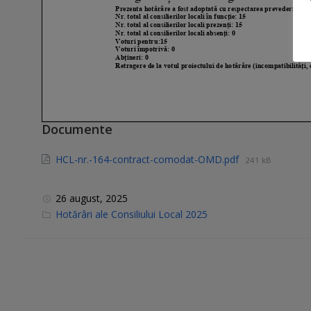
Documente
HCL-nr.-164-contract-comodat-OMD.pdf
241 kB
26 august, 2025
C
Hotărâri ale Consiliului Local 2025
a
t
e
g
o
r
i
e
s
: