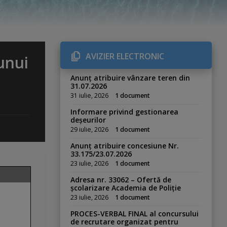
AVIZIER ELECTRONIC
unui
Anunț atribuire vânzare teren din
31.07.2026
31 iulie, 2026
1 document
Informare privind gestionarea
deșeurilor
29 iulie, 2026
1 document
Anunț atribuire concesiune Nr.
33.175/23.07.2026
23 iulie, 2026
1 document
Adresa nr. 33062 – Ofertă de
școlarizare Academia de Poliție
23 iulie, 2026
1 document
PROCES-VERBAL FINAL al concursului
de recrutare organizat pentru