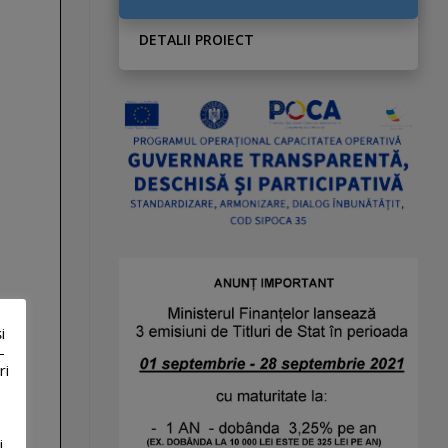
DETALII PROIECT
i
-
ri
i