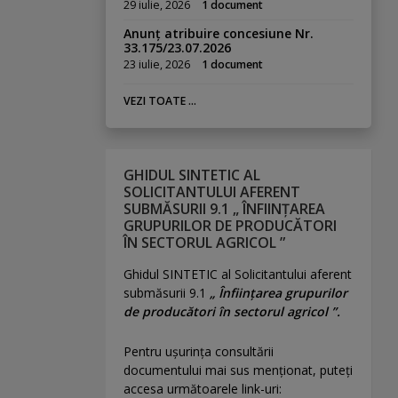
29 iulie, 2026
1 document
Anunț atribuire concesiune Nr.
33.175/23.07.2026
23 iulie, 2026
1 document
VEZI TOATE ...
GHIDUL SINTETIC AL
SOLICITANTULUI AFERENT
SUBMĂSURII 9.1 „ ÎNFIINȚAREA
GRUPURILOR DE PRODUCĂTORI
ÎN SECTORUL AGRICOL ”
Ghidul SINTETIC al Solicitantului aferent
submăsurii 9.1
„ Înființarea grupurilor
de producători în sectorul agricol ”.
Pentru uşurinţa consultării
documentului mai sus menţionat, puteţi
accesa următoarele link-uri: