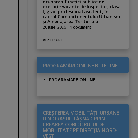
ocuparea funcției publice de
execuție vacante de Inspector, clasa
I, grad profesional asistent, în
cadrul Compartimentului Urbanism
și Amenajarea Teritoriului
20 iulie, 2026
1 document
VEZI TOATE ...
PROGRAMĂRI ONLINE BULETINE
PROGRAMARE ONLINE
CREŞTEREA MOBILITĂŢII URBANE
DIN ORAŞUL TĂŞNAD PRIN
CREAREA CORIDORULUI DE
MOBILITATE PE DIRECŢIA NORD-
VEST