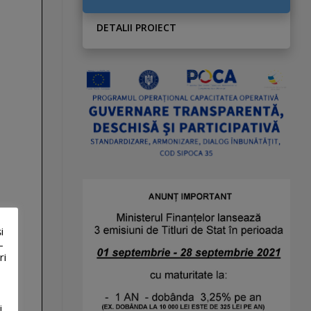
DETALII PROIECT
i
-
ri
i