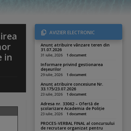
AVIZIER ELECTRONIC
irea
nor
Anunț atribuire vânzare teren din
31.07.2026
e in
31 iulie, 2026
1 document
Informare privind gestionarea
deșeurilor
29 iulie, 2026
1 document
Anunț atribuire concesiune Nr.
33.175/23.07.2026
23 iulie, 2026
1 document
Adresa nr. 33062 – Ofertă de
școlarizare Academia de Poliție
23 iulie, 2026
1 document
PROCES-VERBAL FINAL al concursului
de recrutare organizat pentru