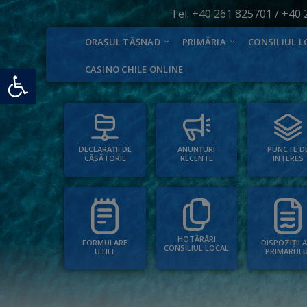
Tel:
+40 261 825701
/
+40 
ORAȘUL TĂȘNAD
PRIMĂRIA
CONSILIUL L
Deschide bara de unelte
CASINO CHILE ONLINE
PUNCTE D
ANUNȚURI
DECLARAȚII DE
INTERES
RECENTE
CĂSĂTORIE
HOTĂRÂRI
FORMULARE
DISPOZIȚII 
CONSILIUL LOCAL
UTILE
PRIMARULU