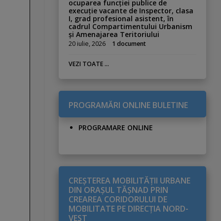
ocuparea funcției publice de
execuție vacante de Inspector, clasa
I, grad profesional asistent, în
cadrul Compartimentului Urbanism
și Amenajarea Teritoriului
20 iulie, 2026
1 document
VEZI TOATE ...
PROGRAMĂRI ONLINE BULETINE
PROGRAMARE ONLINE
CREŞTEREA MOBILITĂŢII URBANE
DIN ORAŞUL TĂŞNAD PRIN
CREAREA CORIDORULUI DE
MOBILITATE PE DIRECŢIA NORD-
VEST