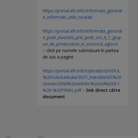
https://portal.afir.info/informatii_general
e_informatii_utile_noutati
https://portal.afir.info/informatii_general
e_pndr_investitii_prin_pndr_sm_9_1_grup
uri_de_producatori_in_sectorul_agricol
– click pe numele submăsurii în partea
de sus a paginii
https://portal.afir.info/Uploads/GHIDUL
%20Solicitantului/2021_tranzitie/GS%20
Sintetic/Ghid%20sintetic%20sM%209.1
%20-%20FINAL.pdf
–
link direct către
document