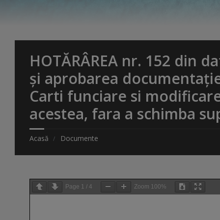
HOTĂRÂREA nr. 152 din data
și aprobarea documentației
Carti funciare si modificare
acestea, fara a schimba su
Acasă
Documente
Page
1
/
4
Zoom
100%