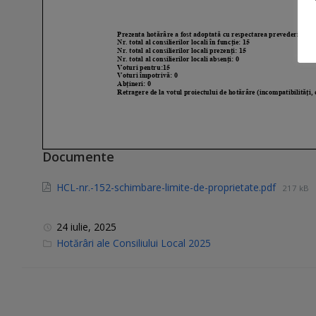
Documente
HCL-nr.-152-schimbare-limite-de-proprietate.pdf
217 kB
24 iulie, 2025
C
Hotărâri ale Consiliului Local 2025
a
t
e
g
o
r
i