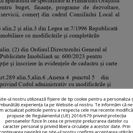
Site-ul nostru utilizează fişiere de tip cookie pentru a personaliza ș
îmbunătăți experiența ta pe Website-ul nostru. Te informăm că ne
m actualizat politicile pentru a respecta cele mai recente modifică
propuse de Regulamentul (UE) 2016/679 privind protecția
persoanelor fizice în ceea ce privește prelucrarea datelor cu
caracter personal și privind libera circulație a acestor date. Prin
continuarea navigării pe site-ul nostru confirmi acceptarea utilizări