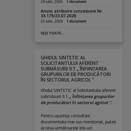
29 iulie, 2026
1 document
Anunț atribuire concesiune Nr.
33.175/23.07.2026
23 iulie, 2026
1 document
VEZI TOATE ...
GHIDUL SINTETIC AL
SOLICITANTULUI AFERENT
SUBMĂSURII 9.1 „ ÎNFIINȚAREA
GRUPURILOR DE PRODUCĂTORI
ÎN SECTORUL AGRICOL ”
Ghidul SINTETIC al Solicitantului aferent
submăsurii 9.1
„ Înființarea grupurilor
de producători în sectorul agricol ”.
Pentru uşurinţa consultării
documentului mai sus menţionat, puteţi
accesa următoarele link-uri: