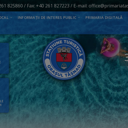
261 825860
/ Fax: +40 261 827223 / E-mail:
office@primariata
OCAL
INFORMAȚII DE INTERES PUBLIC
PRIMARIA DIGITALĂ
E
ALE
I