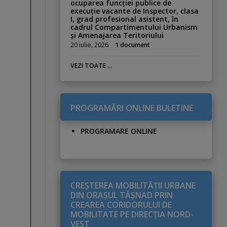
ocuparea funcției publice de
execuție vacante de Inspector, clasa
I, grad profesional asistent, în
cadrul Compartimentului Urbanism
și Amenajarea Teritoriului
20 iulie, 2026
1 document
VEZI TOATE ...
PROGRAMĂRI ONLINE BULETINE
PROGRAMARE ONLINE
CREŞTEREA MOBILITĂŢII URBANE
DIN ORAŞUL TĂŞNAD PRIN
CREAREA CORIDORULUI DE
MOBILITATE PE DIRECŢIA NORD-
VEST