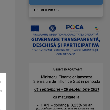
DETALII PROIECT
i
-
ri
i