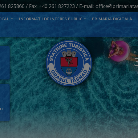
261 825860
/ Fax: +40 261 827223 / E-mail:
office@primariata
OCAL
INFORMAȚII DE INTERES PUBLIC
PRIMARIA DIGITALĂ
E
ALE
I