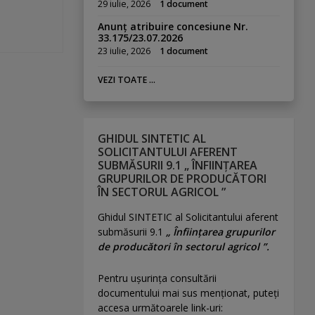
29 iulie, 2026
1 document
Anunț atribuire concesiune Nr.
33.175/23.07.2026
23 iulie, 2026
1 document
VEZI TOATE ...
GHIDUL SINTETIC AL
SOLICITANTULUI AFERENT
SUBMĂSURII 9.1 „ ÎNFIINȚAREA
GRUPURILOR DE PRODUCĂTORI
ÎN SECTORUL AGRICOL ”
Ghidul SINTETIC al Solicitantului aferent
submăsurii 9.1
„ Înființarea grupurilor
de producători în sectorul agricol ”.
Pentru uşurinţa consultării
documentului mai sus menţionat, puteţi
accesa următoarele link-uri: