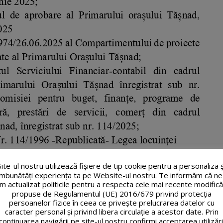
Site-ul nostru utilizează fişiere de tip cookie pentru a personaliza ș
îmbunătăți experiența ta pe Website-ul nostru. Te informăm că ne
m actualizat politicile pentru a respecta cele mai recente modifică
propuse de Regulamentul (UE) 2016/679 privind protecția
persoanelor fizice în ceea ce privește prelucrarea datelor cu
caracter personal și privind libera circulație a acestor date. Prin
continuarea navigării pe site-ul nostru confirmi acceptarea utilizări