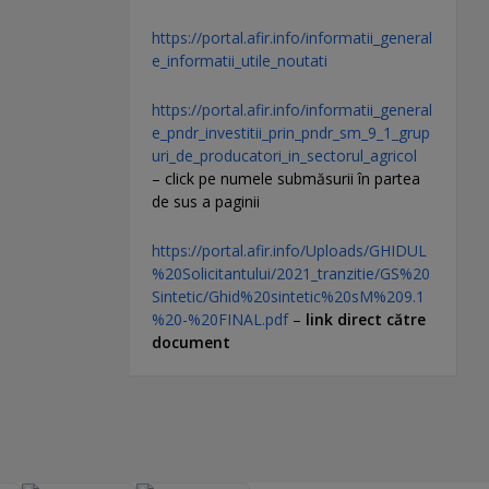
https://portal.afir.info/informatii_general
e_informatii_utile_noutati
https://portal.afir.info/informatii_general
e_pndr_investitii_prin_pndr_sm_9_1_grup
uri_de_producatori_in_sectorul_agricol
– click pe numele submăsurii în partea
de sus a paginii
https://portal.afir.info/Uploads/GHIDUL
%20Solicitantului/2021_tranzitie/GS%20
Sintetic/Ghid%20sintetic%20sM%209.1
%20-%20FINAL.pdf
–
link direct către
document