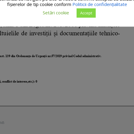
fişierelor de tip cookie conform
Politicii de confidențialitate
Setări cookie
Accept
 kB