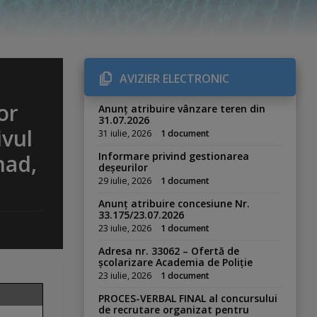
AVIZIER ELECTRONIC
or
Anunț atribuire vânzare teren din
31.07.2026
ivul
31 iulie, 2026
1 document
nad,
Informare privind gestionarea
deșeurilor
29 iulie, 2026
1 document
Anunț atribuire concesiune Nr.
33.175/23.07.2026
23 iulie, 2026
1 document
Adresa nr. 33062 – Ofertă de
școlarizare Academia de Poliție
23 iulie, 2026
1 document
PROCES-VERBAL FINAL al concursului
de recrutare organizat pentru