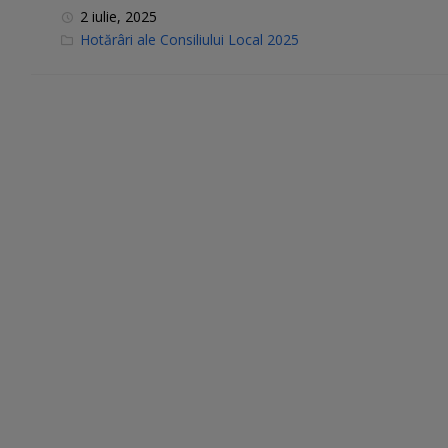
2 iulie, 2025
C
Hotărâri ale Consiliului Local 2025
a
t
e
g
o
r
i
e
s
: