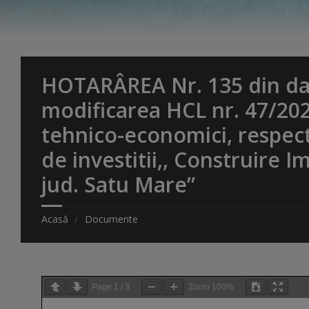
HOTARÂREA Nr. 135 din dat
modificarea HCL nr. 47/202
tehnico-economici, respect
de investitii,, Construire 
jud. Satu Mare”
Acasă
Documente
Page
1
/
3
Zoom
100%