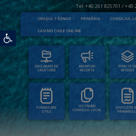
Tel:
+40 261 825701
/
+40 
ORAȘUL TĂȘNAD
PRIMĂRIA
CONSILIUL L
Deschide bara de unelte
CASINO CHILE ONLINE
PUNCTE D
ANUNȚURI
DECLARAȚII DE
INTERES
RECENTE
CĂSĂTORIE
HOTĂRÂRI
FORMULARE
DISPOZIȚII 
CONSILIUL LOCAL
UTILE
PRIMARULU