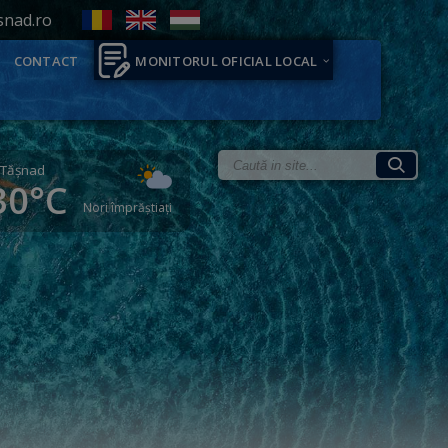
snad.ro
CONTACT
MONITORUL OFICIAL LOCAL
Tăşnad
30°C
Nori împrăștiați