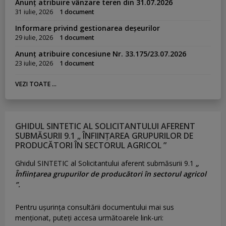
Anunț atribuire vânzare teren din 31.07.2026
31 iulie, 2026
1 document
Informare privind gestionarea deșeurilor
29 iulie, 2026
1 document
Anunț atribuire concesiune Nr. 33.175/23.07.2026
23 iulie, 2026
1 document
VEZI TOATE ...
GHIDUL SINTETIC AL SOLICITANTULUI AFERENT
SUBMĂSURII 9.1 „ ÎNFIINȚAREA GRUPURILOR DE
PRODUCĂTORI ÎN SECTORUL AGRICOL ”
Ghidul SINTETIC al Solicitantului aferent submăsurii 9.1
„
Înființarea grupurilor de producători în sectorul agricol
”.
Pentru uşurinţa consultării documentului mai sus
menţionat, puteţi accesa următoarele link-uri: