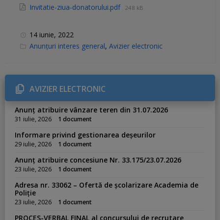
Invitatie-ziua-donatorului.pdf
248 kB
14 iunie, 2022
C
Anunțuri interes general
,
Avizier electronic
a
t
e
g
o
r
AVIZIER ELECTRONIC
i
e
s
Anunț atribuire vânzare teren din 31.07.2026
:
31 iulie, 2026
1 document
Informare privind gestionarea deșeurilor
29 iulie, 2026
1 document
Anunț atribuire concesiune Nr. 33.175/23.07.2026
23 iulie, 2026
1 document
Adresa nr. 33062 – Ofertă de școlarizare Academia de
Poliție
23 iulie, 2026
1 document
PROCES-VERBAL FINAL al concursului de recrutare