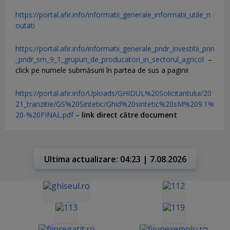
https://portal.afir.info/informatii_generale_informatii_utile_n
outati
https://portal.afir.info/informatii_generale_pndr_investitii_prin
_pndr_sm_9_1_grupuri_de_producatori_in_sectorul_agricol
–
click pe numele submăsurii în partea de sus a paginii
https://portal.afir.info/Uploads/GHIDUL%20Solicitantului/20
21_tranzitie/GS%20Sintetic/Ghid%20sintetic%20sM%209.1%
20-%20FINAL.pdf
–
link direct către document
Ultima actualizare: 04:23 | 7.08.2026