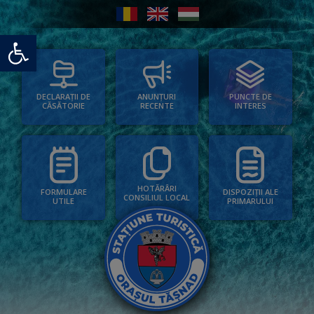
Deschide bara de unelte
PUNCTE DE
ANUNȚURI
DECLARAȚII DE
INTERES
RECENTE
CĂSĂTORIE
HOTĂRÂRI
FORMULARE
DISPOZIȚII ALE
CONSILIUL LOCAL
UTILE
PRIMARULUI