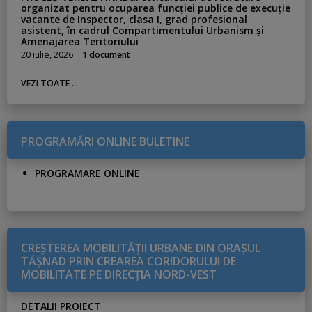
organizat pentru ocuparea funcției publice de execuție
vacante de Inspector, clasa I, grad profesional
asistent, în cadrul Compartimentului Urbanism și
Amenajarea Teritoriului
20 iulie, 2026
1 document
VEZI TOATE ...
PROGRAMĂRI ONLINE BULETINE
PROGRAMARE ONLINE
CREŞTEREA MOBILITĂŢII URBANE DIN ORAŞUL
TĂŞNAD PRIN CREAREA CORIDORULUI DE
MOBILITATE PE DIRECŢIA NORD-VEST
DETALII PROIECT