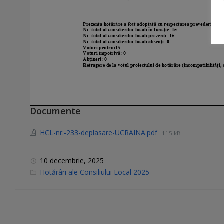
Documente
HCL-nr.-233-deplasare-UCRAINA.pdf
115 kB
10 decembrie, 2025
C
Hotărâri ale Consiliului Local 2025
a
t
e
g
o
r
i