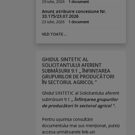
29 iulie, 2026
1 document
Anunț atribuire concesiune Nr.
33.175/23.07.2026
23 iulie, 2026
1 document
VEZI TOATE ...
GHIDUL SINTETIC AL
SOLICITANTULUI AFERENT
SUBMĂSURII 9.1 „ ÎNFIINȚAREA
GRUPURILOR DE PRODUCĂTORI
ÎN SECTORUL AGRICOL ”
Ghidul SINTETIC al Solicitantului aferent
submăsurii 9.1
„ Înființarea grupurilor
de producători în sectorul agricol ”.
Pentru uşurinţa consultării
documentului mai sus menţionat, puteţi
accesa următoarele link-uri: