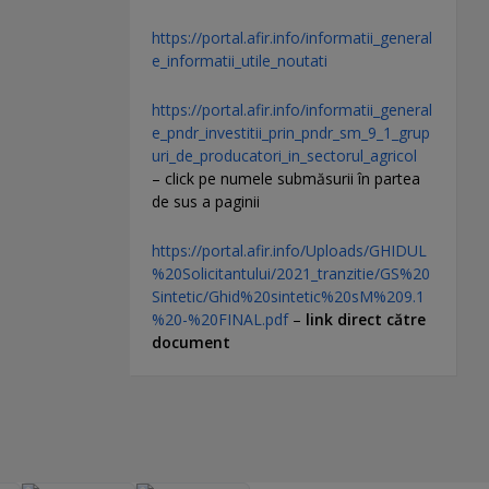
https://portal.afir.info/informatii_general
e_informatii_utile_noutati
https://portal.afir.info/informatii_general
e_pndr_investitii_prin_pndr_sm_9_1_grup
uri_de_producatori_in_sectorul_agricol
– click pe numele submăsurii în partea
de sus a paginii
https://portal.afir.info/Uploads/GHIDUL
%20Solicitantului/2021_tranzitie/GS%20
Sintetic/Ghid%20sintetic%20sM%209.1
%20-%20FINAL.pdf
–
link direct către
document