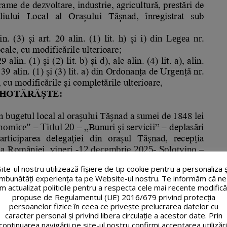
Site-ul nostru utilizează fişiere de tip cookie pentru a personaliza ș
îmbunătăți experiența ta pe Website-ul nostru. Te informăm că ne
m actualizat politicile pentru a respecta cele mai recente modifică
propuse de Regulamentul (UE) 2016/679 privind protecția
persoanelor fizice în ceea ce privește prelucrarea datelor cu
caracter personal și privind libera circulație a acestor date. Prin
continuarea navigării pe site-ul nostru confirmi acceptarea utilizări