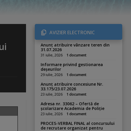
AVIZIER ELECTRONIC
d
ui
Anunț atribuire vânzare teren din
31.07.2026
31 iulie, 2026
1 document
Informare privind gestionarea
deșeurilor
29 iulie, 2026
1 document
Anunț atribuire concesiune Nr.
33.175/23.07.2026
23 iulie, 2026
1 document
Adresa nr. 33062 – Ofertă de
școlarizare Academia de Poliție
23 iulie, 2026
1 document
PROCES-VERBAL FINAL al concursului
de recrutare organizat pentru