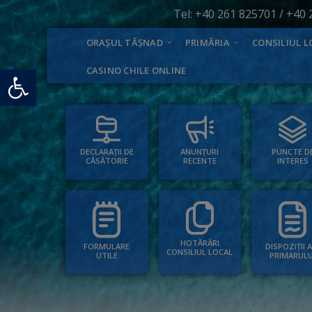
Tel:
+40 261 825701
/
+40 
ORAȘUL TĂȘNAD
PRIMĂRIA
CONSILIUL L
Deschide bara de unelte
CASINO CHILE ONLINE
PUNCTE D
ANUNȚURI
DECLARAȚII DE
INTERES
RECENTE
CĂSĂTORIE
HOTĂRÂRI
FORMULARE
DISPOZIȚII 
CONSILIUL LOCAL
UTILE
PRIMARULU