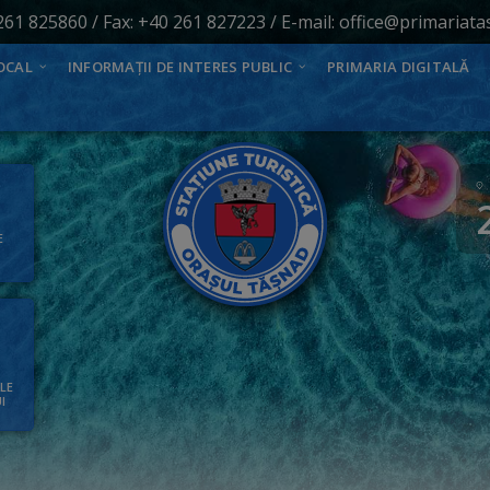
261 825860
/ Fax: +40 261 827223 / E-mail:
office@primariata
OCAL
INFORMAȚII DE INTERES PUBLIC
PRIMARIA DIGITALĂ
E
ALE
I