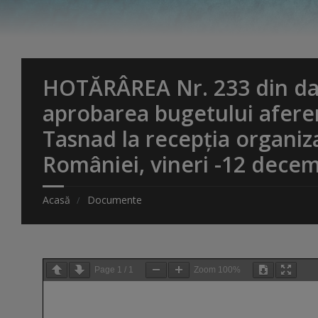
HOTĂRÂREA Nr. 233 din dat
aprobarea bugetului aferent
Tasnad la recepția organiza
României, vineri -12 decem
Acasă
Documente
Page
1
/
1
Zoom
100%