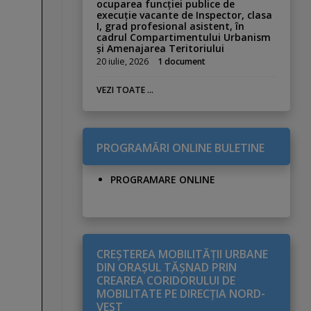
ocuparea funcției publice de
execuție vacante de Inspector, clasa
I, grad profesional asistent, în
cadrul Compartimentului Urbanism
și Amenajarea Teritoriului
20 iulie, 2026
1 document
VEZI TOATE ...
PROGRAMĂRI ONLINE BULETINE
PROGRAMARE ONLINE
CREŞTEREA MOBILITĂŢII URBANE
DIN ORAŞUL TĂŞNAD PRIN
CREAREA CORIDORULUI DE
MOBILITATE PE DIRECŢIA NORD-
VEST