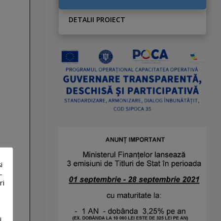
DETALII PROIECT
i
-
ri
i