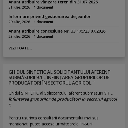
Anunț atribuire vânzare teren din 31.07.2026
31 iulie, 2026
1 document
Informare privind gestionarea deșeurilor
29 iulie, 2026
1 document
Anunț atribuire concesiune Nr. 33.175/23.07.2026
23 iulie, 2026
1 document
VEZI TOATE ...
GHIDUL SINTETIC AL SOLICITANTULUI AFERENT
SUBMĂSURII 9.1 „ ÎNFIINȚAREA GRUPURILOR DE
PRODUCĂTORI ÎN SECTORUL AGRICOL ”
Ghidul SINTETIC al Solicitantului aferent submăsurii 9.1
„
Înființarea grupurilor de producători în sectorul agricol
”.
Pentru uşurinţa consultării documentului mai sus
menţionat, puteţi accesa următoarele link-uri: