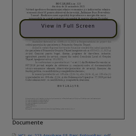
View in Full Screen
Documente
HCL-nr.-223-Aprobare-SF-Parc-Fotovoltaic-.pdf