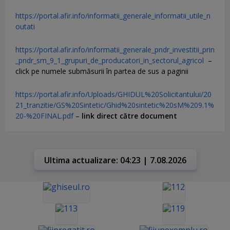
https://portal.afir.info/informatii_generale_informatii_utile_n
outati
https://portal.afir.info/informatii_generale_pndr_investitii_prin
_pndr_sm_9_1_grupuri_de_producatori_in_sectorul_agricol
–
click pe numele submăsurii în partea de sus a paginii
https://portal.afir.info/Uploads/GHIDUL%20Solicitantului/20
21_tranzitie/GS%20Sintetic/Ghid%20sintetic%20sM%209.1%
20-%20FINAL.pdf
–
link direct către document
Ultima actualizare: 04:23 | 7.08.2026