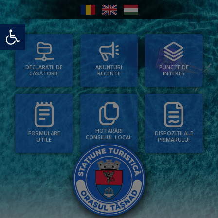
Deschide bara de unelte
PUNCTE DE
ANUNȚURI
DECLARAȚII DE
INTERES
RECENTE
CĂSĂTORIE
HOTĂRÂRI
FORMULARE
DISPOZIȚII ALE
CONSILIUL LOCAL
UTILE
PRIMARULUI