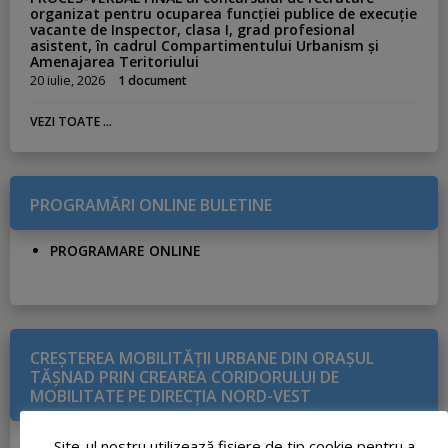
organizat pentru ocuparea funcției publice de execuție
vacante de Inspector, clasa I, grad profesional
asistent, în cadrul Compartimentului Urbanism și
Amenajarea Teritoriului
20 iulie, 2026
1 document
VEZI TOATE ...
PROGRAMĂRI ONLINE BULETINE
PROGRAMARE ONLINE
CREŞTEREA MOBILITĂŢII URBANE DIN ORAŞUL
TĂŞNAD PRIN CREAREA CORIDORULUI DE
MOBILITATE PE DIRECŢIA NORD-VEST
DETALII PROIECT
Site-ul nostru utilizează fişiere de tip cookie pentru a