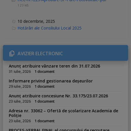
123 kB
10 decembrie, 2025
C
Hotărâri ale Consiliului Local 2025
a
t
e
g
o
r
AVIZIER ELECTRONIC
i
e
s
Anunț atribuire vânzare teren din 31.07.2026
:
31 iulie, 2026
1 document
Informare privind gestionarea deșeurilor
29 iulie, 2026
1 document
Anunț atribuire concesiune Nr. 33.175/23.07.2026
23 iulie, 2026
1 document
Adresa nr. 33062 – Ofertă de școlarizare Academia de
Poliție
23 iulie, 2026
1 document
PROCES-VERBAL FINAL al concursului de recrutare