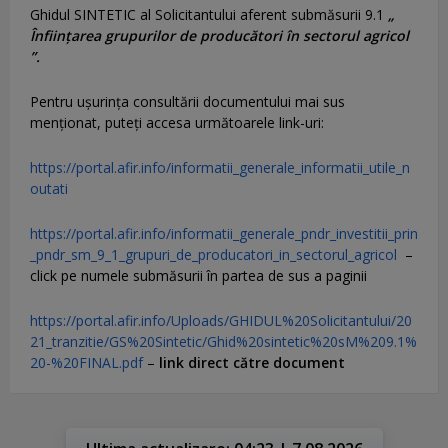
Ghidul SINTETIC al Solicitantului aferent submăsurii 9.1
„
Înființarea grupurilor de producători în sectorul agricol
”.
Pentru uşurinţa consultării documentului mai sus
menţionat, puteţi accesa următoarele link-uri:
https://portal.afir.info/informatii_generale_informatii_utile_n
outati
https://portal.afir.info/informatii_generale_pndr_investitii_prin
_pndr_sm_9_1_grupuri_de_producatori_in_sectorul_agricol
–
click pe numele submăsurii în partea de sus a paginii
https://portal.afir.info/Uploads/GHIDUL%20Solicitantului/20
21_tranzitie/GS%20Sintetic/Ghid%20sintetic%20sM%209.1%
20-%20FINAL.pdf
–
link direct către document