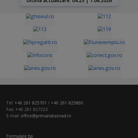
Ultima actualizare: 04:23 | 7.08.2026
Tel:
+40 261 825701
/
+40 261 825860
Fax: +40 261 827223
E-mail:
office@primariatasnad.ro
Formulare tip