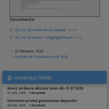
Documente
HCL-nr.-20-centru-de-zi-copii.pdf
398 kB
HCL-nr.-20-Anexa-1-organigrama.pdf
64 kB
25 februarie, 2026
C
Hotărâri ale Consiliului Local 2026
a
t
e
g
o
r
AVIZIER ELECTRONIC
i
e
s
Anunț atribuire vânzare teren din 31.07.2026
:
31 iulie, 2026
1 document
Informare privind gestionarea deșeurilor
29 iulie, 2026
1 document