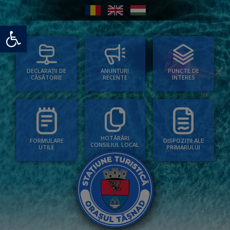
Deschide bara de unelte
PUNCTE DE
ANUNȚURI
DECLARAȚII DE
INTERES
RECENTE
CĂSĂTORIE
HOTĂRÂRI
FORMULARE
DISPOZIȚII ALE
CONSILIUL LOCAL
UTILE
PRIMARULUI