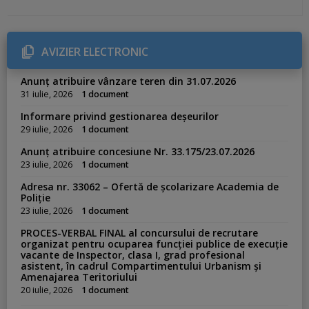
t
e
g
o
r
AVIZIER ELECTRONIC
i
e
s
Anunț atribuire vânzare teren din 31.07.2026
:
31 iulie, 2026
1 document
Informare privind gestionarea deșeurilor
29 iulie, 2026
1 document
Anunț atribuire concesiune Nr. 33.175/23.07.2026
23 iulie, 2026
1 document
Adresa nr. 33062 – Ofertă de școlarizare Academia de
Poliție
23 iulie, 2026
1 document
PROCES-VERBAL FINAL al concursului de recrutare
organizat pentru ocuparea funcției publice de execuție
vacante de Inspector, clasa I, grad profesional
asistent, în cadrul Compartimentului Urbanism și
Amenajarea Teritoriului
20 iulie, 2026
1 document