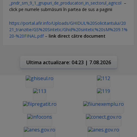
_pndr_sm_9_1_grupuri_de_producatori_in_sectorul_agricol
–
click pe numele submăsurii în partea de sus a paginii
https://portal.afir.info/Uploads/GHIDUL%20Solicitantului/20
21_tranzitie/GS%20Sintetic/Ghid%20sintetic%20sM%209.1%
20-%20FINAL.pdf
–
link direct către document
Ultima actualizare: 04:23 | 7.08.2026