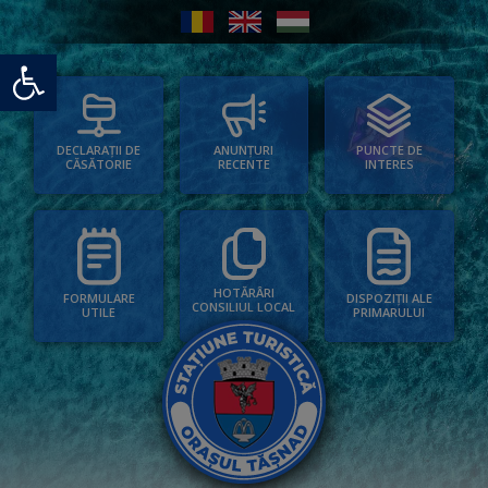
Deschide bara de unelte
PUNCTE DE
ANUNȚURI
DECLARAȚII DE
INTERES
RECENTE
CĂSĂTORIE
HOTĂRÂRI
FORMULARE
DISPOZIȚII ALE
CONSILIUL LOCAL
UTILE
PRIMARULUI