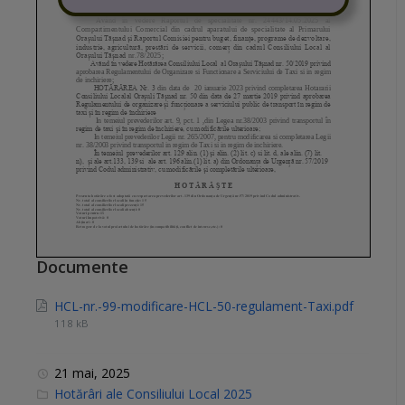
Documente
HCL-nr.-99-modificare-HCL-50-regulament-Taxi.pdf
118 kB
21 mai, 2025
C
Hotărâri ale Consiliului Local 2025
a