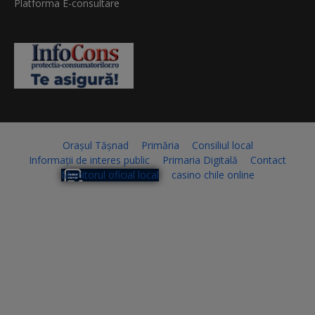
Platforma E-consultare
Orașul Tășnad
Primăria
Consiliul local
Informații de interes public
Primaria Digitală
Contact
Monitorul oficial local
casino chile online