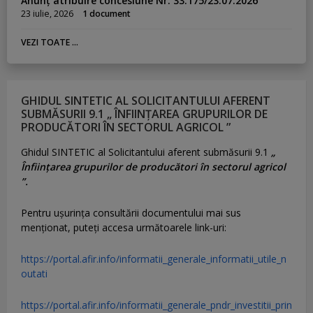
Anunț atribuire concesiune Nr. 33.175/23.07.2026
23 iulie, 2026
1 document
VEZI TOATE ...
GHIDUL SINTETIC AL SOLICITANTULUI AFERENT
SUBMĂSURII 9.1 „ ÎNFIINȚAREA GRUPURILOR DE
PRODUCĂTORI ÎN SECTORUL AGRICOL ”
Ghidul SINTETIC al Solicitantului aferent submăsurii 9.1
„
Înființarea grupurilor de producători în sectorul agricol
”.
Pentru uşurinţa consultării documentului mai sus
menţionat, puteţi accesa următoarele link-uri:
https://portal.afir.info/informatii_generale_informatii_utile_n
outati
https://portal.afir.info/informatii_generale_pndr_investitii_prin