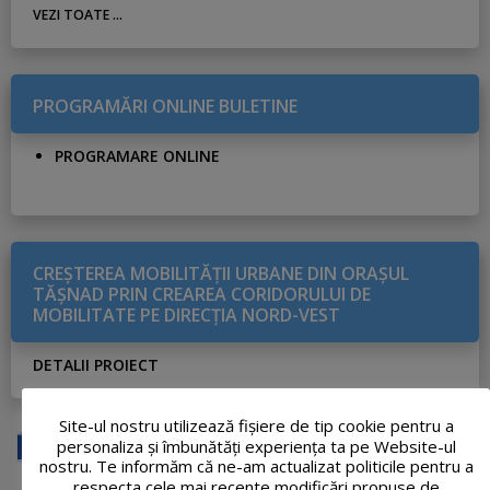
VEZI TOATE ...
PROGRAMĂRI ONLINE BULETINE
PROGRAMARE ONLINE
CREŞTEREA MOBILITĂŢII URBANE DIN ORAŞUL
TĂŞNAD PRIN CREAREA CORIDORULUI DE
MOBILITATE PE DIRECŢIA NORD-VEST
DETALII PROIECT
Site-ul nostru utilizează fişiere de tip cookie pentru a
personaliza și îmbunătăți experiența ta pe Website-ul
nostru. Te informăm că ne-am actualizat politicile pentru a
respecta cele mai recente modificări propuse de