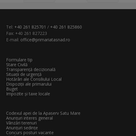
Tel:
+40 261 825701
/
+40 261 825860
Fax: +40 261 827223
E-mail:
office@primariatasnad.ro
Formulare tip
Stare Civilă
Transparenţă decizională
Situații de urgență
Hotărâri ale Consiliului Local
Dispoziții ale primarului
Buget
Impozite și taxe locale
Codexul apei de la Apaserv Satu Mare
Anunțuri interes general
Vânzări terenuri
Anunțuri sedințe
Concurs posturi vacante