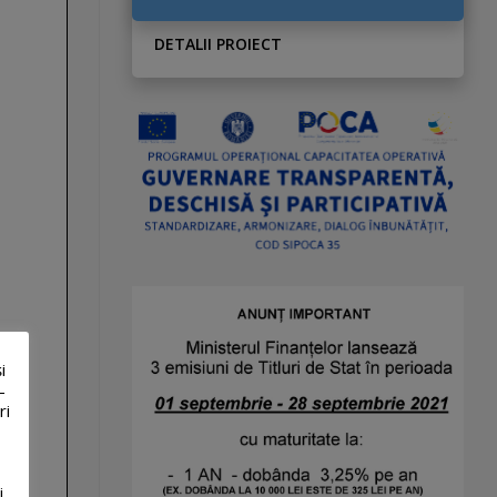
DETALII PROIECT
i
-
ri
i