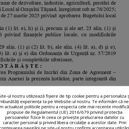
Site-ul nostru utilizează fişiere de tip cookie pentru a personaliza ș
îmbunătăți experiența ta pe Website-ul nostru. Te informăm că ne
m actualizat politicile pentru a respecta cele mai recente modifică
propuse de Regulamentul (UE) 2016/679 privind protecția
persoanelor fizice în ceea ce privește prelucrarea datelor cu
caracter personal și privind libera circulație a acestor date. Prin
continuarea navigării pe site-ul nostru confirmi acceptarea utilizări