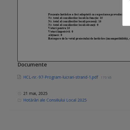
Documente
HCL-nr.-97-Program-lucrari-strand-1.pdf
170 kB
21 mai, 2025
C
Hotărâri ale Consiliului Local 2025
a
t
e
g
o
r
i