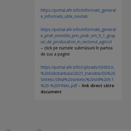
https://portal.afir.info/informatii_general
e_informatii_utile_noutati
https://portal.afir.info/informatii_general
e_pndr_investitii_prin_pndr_sm_9_1_grup
uri_de_producatori_in_sectorul_agricol
– click pe numele submăsurii în partea
de sus a paginii
https://portal.afir.info/Uploads/GHIDUL
%20Solicitantului/2021_tranzitie/GS%20
Sintetic/Ghid%20sintetic%20sM%209.1
%20-%20FINAL.pdf
–
link direct către
document