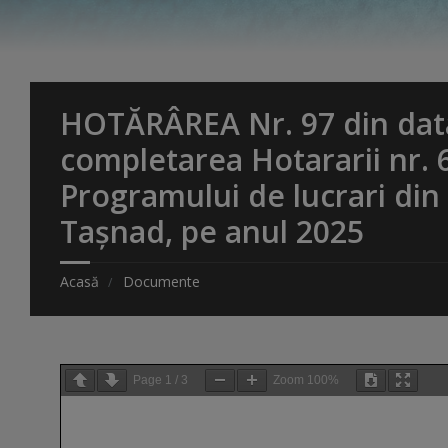
HOTĂRÂREA Nr. 97 din dat
completarea Hotararii nr. 
Programului de lucrari di
Tașnad, pe anul 2025
Acasă
Documente
Page
1
/
3
Zoom
100%