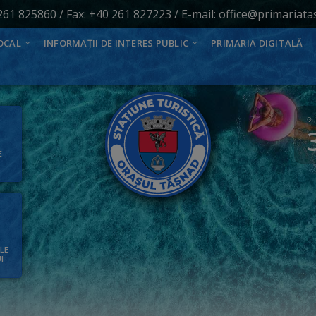
261 825860
/ Fax: +40 261 827223 / E-mail:
office@primariata
OCAL
INFORMAȚII DE INTERES PUBLIC
PRIMARIA DIGITALĂ
E
ALE
I