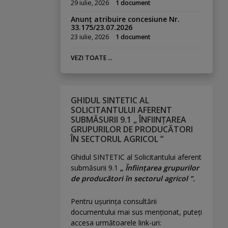
29 iulie, 2026
1 document
Anunț atribuire concesiune Nr.
33.175/23.07.2026
23 iulie, 2026
1 document
VEZI TOATE ...
GHIDUL SINTETIC AL
SOLICITANTULUI AFERENT
SUBMĂSURII 9.1 „ ÎNFIINȚAREA
GRUPURILOR DE PRODUCĂTORI
ÎN SECTORUL AGRICOL ”
Ghidul SINTETIC al Solicitantului aferent
submăsurii 9.1
„ Înființarea grupurilor
de producători în sectorul agricol ”.
Pentru uşurinţa consultării
documentului mai sus menţionat, puteţi
accesa următoarele link-uri: