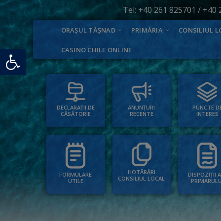
Tel:
+40 261 825701
/
+40 
ORAȘUL TĂȘNAD
PRIMĂRIA
CONSILIUL L
Deschide bara de unelte
CASINO CHILE ONLINE
PUNCTE D
ANUNȚURI
DECLARAȚII DE
INTERES
RECENTE
CĂSĂTORIE
HOTĂRÂRI
FORMULARE
DISPOZIȚII 
CONSILIUL LOCAL
UTILE
PRIMARULU