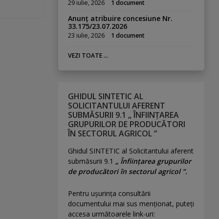
29 iulie, 2026
1 document
Anunț atribuire concesiune Nr.
33.175/23.07.2026
23 iulie, 2026
1 document
VEZI TOATE ...
GHIDUL SINTETIC AL
SOLICITANTULUI AFERENT
SUBMĂSURII 9.1 „ ÎNFIINȚAREA
GRUPURILOR DE PRODUCĂTORI
ÎN SECTORUL AGRICOL ”
Ghidul SINTETIC al Solicitantului aferent
submăsurii 9.1
„ Înființarea grupurilor
de producători în sectorul agricol ”.
Pentru uşurinţa consultării
documentului mai sus menţionat, puteţi
accesa următoarele link-uri: