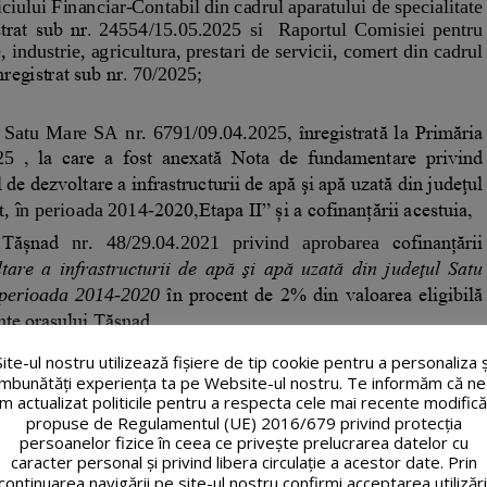
Site-ul nostru utilizează fişiere de tip cookie pentru a personaliza ș
îmbunătăți experiența ta pe Website-ul nostru. Te informăm că ne
m actualizat politicile pentru a respecta cele mai recente modifică
propuse de Regulamentul (UE) 2016/679 privind protecția
persoanelor fizice în ceea ce privește prelucrarea datelor cu
caracter personal și privind libera circulație a acestor date. Prin
continuarea navigării pe site-ul nostru confirmi acceptarea utilizări