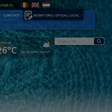
snad.ro
CONTACT
MONITORUL OFICIAL LOCAL
Tăşnad
26°C
Cer acoperit de nori