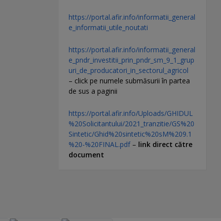
https://portal.afir.info/informatii_general
e_informatii_utile_noutati
https://portal.afir.info/informatii_general
e_pndr_investitii_prin_pndr_sm_9_1_grup
uri_de_producatori_in_sectorul_agricol
– click pe numele submăsurii în partea
de sus a paginii
https://portal.afir.info/Uploads/GHIDUL
%20Solicitantului/2021_tranzitie/GS%20
Sintetic/Ghid%20sintetic%20sM%209.1
%20-%20FINAL.pdf
–
link direct către
document