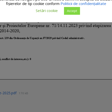
fişierelor de tip cookie conform
Politicii de confidențialitate
Setări cookie
Accept
ie-2025.pdf
170 kB