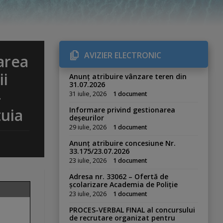
AVIZIER ELECTRONIC
area
ii
Anunț atribuire vânzare teren din
31.07.2026
-
31 iulie, 2026
1 document
tuia
Informare privind gestionarea
deșeurilor
29 iulie, 2026
1 document
Anunț atribuire concesiune Nr.
33.175/23.07.2026
23 iulie, 2026
1 document
Adresa nr. 33062 – Ofertă de
școlarizare Academia de Poliție
23 iulie, 2026
1 document
PROCES-VERBAL FINAL al concursului
de recrutare organizat pentru