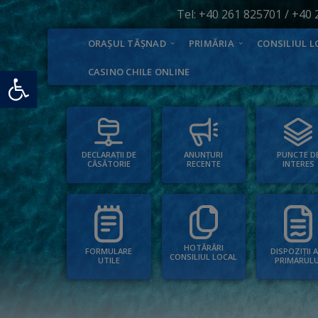
Tel:
+40 261 825701
/
+40 
ORAȘUL TĂȘNAD
PRIMĂRIA
CONSILIUL L
Deschide bara de unelte
CASINO CHILE ONLINE
PUNCTE D
ANUNȚURI
DECLARAȚII DE
INTERES
RECENTE
CĂSĂTORIE
HOTĂRÂRI
FORMULARE
DISPOZIȚII 
CONSILIUL LOCAL
UTILE
PRIMARULU