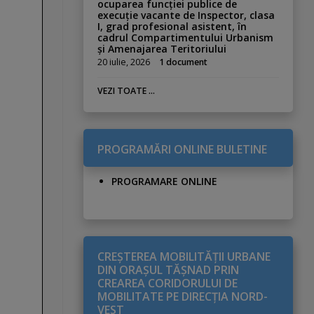
ocuparea funcției publice de
execuție vacante de Inspector, clasa
I, grad profesional asistent, în
cadrul Compartimentului Urbanism
și Amenajarea Teritoriului
20 iulie, 2026
1 document
VEZI TOATE ...
PROGRAMĂRI ONLINE BULETINE
PROGRAMARE ONLINE
CREŞTEREA MOBILITĂŢII URBANE
DIN ORAŞUL TĂŞNAD PRIN
CREAREA CORIDORULUI DE
MOBILITATE PE DIRECŢIA NORD-
VEST