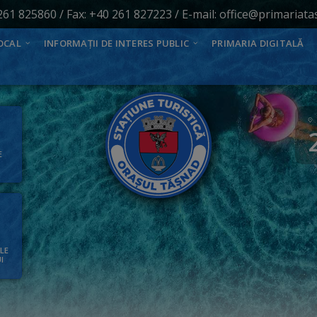
261 825860
/ Fax: +40 261 827223 / E-mail:
office@primariata
OCAL
INFORMAȚII DE INTERES PUBLIC
PRIMARIA DIGITALĂ
E
ALE
I