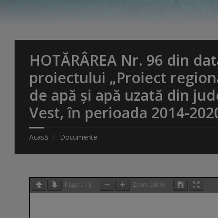
HOTĂRÂREA Nr. 96 din data
proiectului „Proiect region
de apă și apă uzată din j
Vest, în perioada 2014-2020,
Acasă
Documente
Page
1
/
3
Zoom
100%