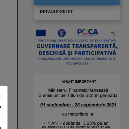
DETALII PROIECT
i
-
ri
i