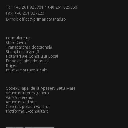
Tel:
+40 261 825701
/
+40 261 825860
Fax: +40 261 827223
E-mail:
office@primariatasnad.ro
Formulare tip
Stare Civilă
Transparenţă decizională
Situații de urgență
Hotărâri ale Consiliului Local
Dispoziții ale primarului
Buget
Impozite și taxe locale
Codexul apei de la Apaserv Satu Mare
Anunțuri interes general
Vânzări terenuri
Anunțuri sedințe
Concurs posturi vacante
Platforma E-consultare