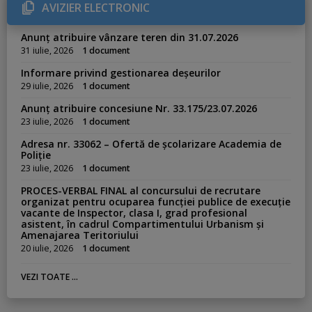
r
AVIZIER ELECTRONIC
i
e
s
Anunț atribuire vânzare teren din 31.07.2026
:
31 iulie, 2026
1 document
Informare privind gestionarea deșeurilor
29 iulie, 2026
1 document
Anunț atribuire concesiune Nr. 33.175/23.07.2026
23 iulie, 2026
1 document
Adresa nr. 33062 – Ofertă de școlarizare Academia de
Poliție
23 iulie, 2026
1 document
PROCES-VERBAL FINAL al concursului de recrutare
organizat pentru ocuparea funcției publice de execuție
vacante de Inspector, clasa I, grad profesional
asistent, în cadrul Compartimentului Urbanism și
Amenajarea Teritoriului
20 iulie, 2026
1 document
VEZI TOATE ...