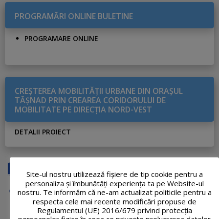
PROGRAMĂRI ONLINE BULETINE
PROGRAMARE ONLINE
CREŞTEREA MOBILITĂŢII URBANE DIN ORAŞUL
TĂŞNAD PRIN CREAREA CORIDORULUI DE
MOBILITATE PE DIRECŢIA NORD-VEST
DETALII PROIECT
Site-ul nostru utilizează fişiere de tip cookie pentru a
personaliza și îmbunătăți experiența ta pe Website-ul
nostru. Te informăm că ne-am actualizat politicile pentru a
respecta cele mai recente modificări propuse de
Regulamentul (UE) 2016/679 privind protecția