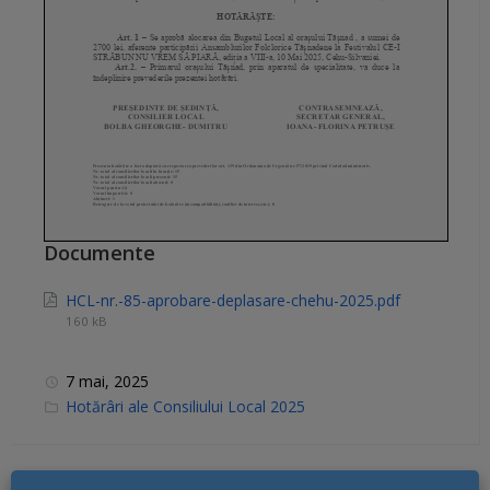
Documente
HCL-nr.-85-aprobare-deplasare-chehu-2025.pdf
160 kB
7 mai, 2025
C
Hotărâri ale Consiliului Local 2025
a
t
e
g
o