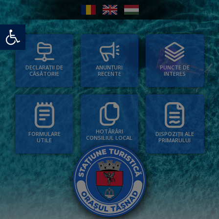
Deschide bara de unelte
PUNCTE DE
ANUNȚURI
DECLARAȚII DE
INTERES
RECENTE
CĂSĂTORIE
HOTĂRÂRI
FORMULARE
DISPOZIȚII ALE
CONSILIUL LOCAL
UTILE
PRIMARULUI