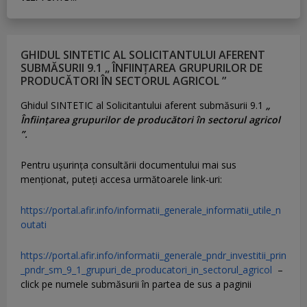
GHIDUL SINTETIC AL SOLICITANTULUI AFERENT
SUBMĂSURII 9.1 „ ÎNFIINȚAREA GRUPURILOR DE
PRODUCĂTORI ÎN SECTORUL AGRICOL ”
Ghidul SINTETIC al Solicitantului aferent submăsurii 9.1
„
Înființarea grupurilor de producători în sectorul agricol
”.
Pentru uşurinţa consultării documentului mai sus
menţionat, puteţi accesa următoarele link-uri:
https://portal.afir.info/informatii_generale_informatii_utile_n
outati
https://portal.afir.info/informatii_generale_pndr_investitii_prin
_pndr_sm_9_1_grupuri_de_producatori_in_sectorul_agricol
–
click pe numele submăsurii în partea de sus a paginii