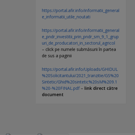
https://portal.afir.info/informatii_general
e_informatii_utile_noutati
https://portal.afir.info/informatii_general
e_pndr_investitii_prin_pndr_sm_9_1_grup
uri_de_producatori_in_sectorul_agricol
– click pe numele submăsurii în partea
de sus a paginii
https://portal.afir.info/Uploads/GHIDUL
%20Solicitantului/2021_tranzitie/GS%20
Sintetic/Ghid%20sintetic%20sM%209.1
%20-%20FINAL.pdf
–
link direct către
document