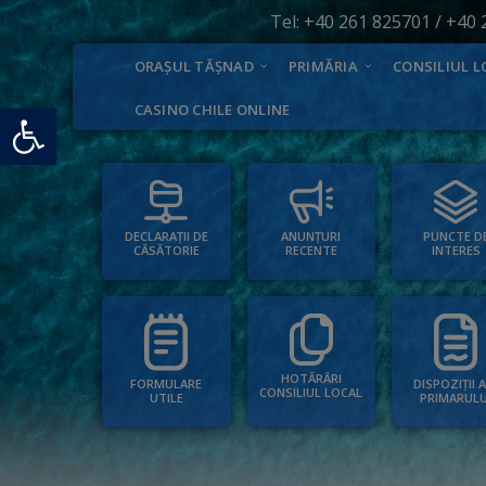
Tel:
+40 261 825701
/
+40 
ORAȘUL TĂȘNAD
PRIMĂRIA
CONSILIUL L
Deschide bara de unelte
CASINO CHILE ONLINE
PUNCTE D
ANUNȚURI
DECLARAȚII DE
INTERES
RECENTE
CĂSĂTORIE
HOTĂRÂRI
FORMULARE
DISPOZIȚII 
CONSILIUL LOCAL
UTILE
PRIMARULU