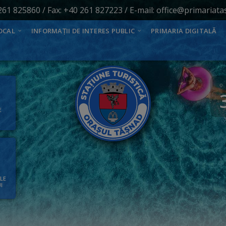
261 825860
/ Fax: +40 261 827223 / E-mail:
office@primariata
OCAL
INFORMAȚII DE INTERES PUBLIC
PRIMARIA DIGITALĂ
E
ALE
I