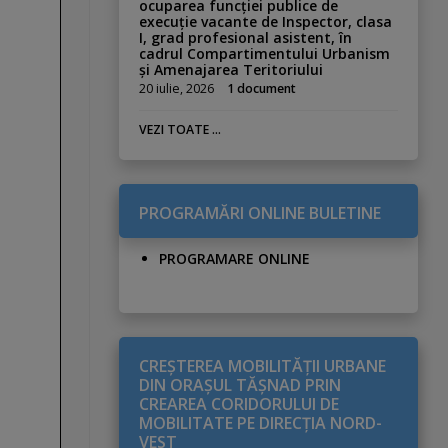
ocuparea funcției publice de
execuție vacante de Inspector, clasa
I, grad profesional asistent, în
cadrul Compartimentului Urbanism
și Amenajarea Teritoriului
20 iulie, 2026
1 document
VEZI TOATE ...
PROGRAMĂRI ONLINE BULETINE
PROGRAMARE ONLINE
CREŞTEREA MOBILITĂŢII URBANE
DIN ORAŞUL TĂŞNAD PRIN
CREAREA CORIDORULUI DE
MOBILITATE PE DIRECŢIA NORD-
VEST