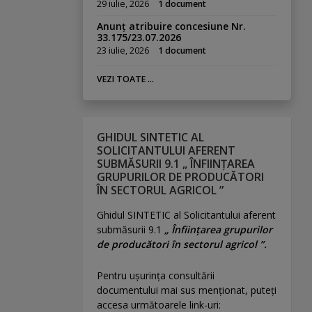
29 iulie, 2026
1 document
Anunț atribuire concesiune Nr.
33.175/23.07.2026
23 iulie, 2026
1 document
VEZI TOATE ...
GHIDUL SINTETIC AL
SOLICITANTULUI AFERENT
SUBMĂSURII 9.1 „ ÎNFIINȚAREA
GRUPURILOR DE PRODUCĂTORI
ÎN SECTORUL AGRICOL ”
Ghidul SINTETIC al Solicitantului aferent
submăsurii 9.1
„ Înființarea grupurilor
de producători în sectorul agricol ”.
Pentru uşurinţa consultării
documentului mai sus menţionat, puteţi
accesa următoarele link-uri: