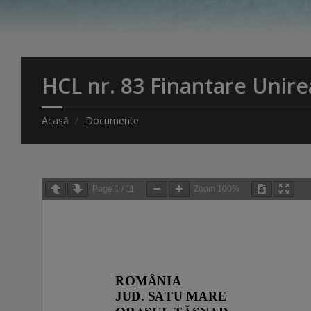
HCL nr. 83 Finantare Unire
Acasă
Documente
Page
1
/
11
Zoom
100%