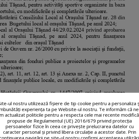
Site-ul nostru utilizează fişiere de tip cookie pentru a personaliza ș
îmbunătăți experiența ta pe Website-ul nostru. Te informăm că ne
m actualizat politicile pentru a respecta cele mai recente modifică
propuse de Regulamentul (UE) 2016/679 privind protecția
persoanelor fizice în ceea ce privește prelucrarea datelor cu
caracter personal și privind libera circulație a acestor date. Prin
continuarea navigării pe site-ul nostru confirmi acceptarea utilizări