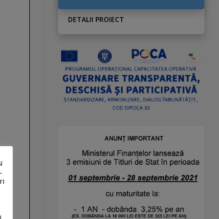
DETALII PROIECT
i
-
ri
i