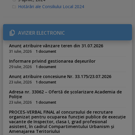
C
Hotărâri ale Consiliului Local 2024
a
t
e
g
o
r
AVIZIER ELECTRONIC
i
e
s
Anunț atribuire vânzare teren din 31.07.2026
:
31 iulie, 2026
1 document
Informare privind gestionarea deșeurilor
29 iulie, 2026
1 document
Anunț atribuire concesiune Nr. 33.175/23.07.2026
23 iulie, 2026
1 document
Adresa nr. 33062 – Ofertă de școlarizare Academia de
Poliție
23 iulie, 2026
1 document
PROCES-VERBAL FINAL al concursului de recrutare
organizat pentru ocuparea funcției publice de execuție
vacante de Inspector, clasa I, grad profesional
asistent, în cadrul Compartimentului Urbanism și
Amenajarea Teritoriului