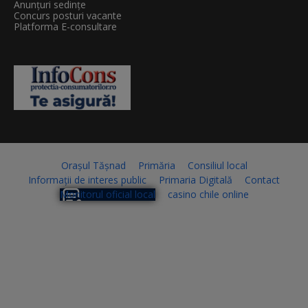
Anunțuri sedințe
Concurs posturi vacante
Platforma E-consultare
Orașul Tășnad
Primăria
Consiliul local
Informații de interes public
Primaria Digitală
Contact
Monitorul oficial local
casino chile online