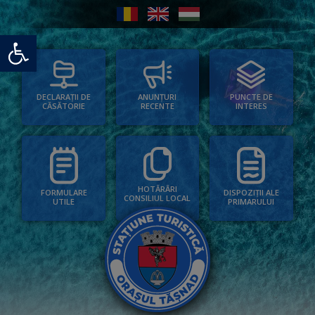
Deschide bara de unelte
PUNCTE DE
ANUNȚURI
DECLARAȚII DE
INTERES
RECENTE
CĂSĂTORIE
HOTĂRÂRI
FORMULARE
DISPOZIȚII ALE
CONSILIUL LOCAL
UTILE
PRIMARULUI