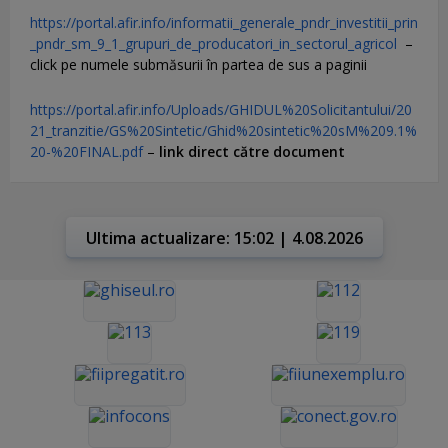
https://portal.afir.info/informatii_generale_pndr_investitii_prin
_pndr_sm_9_1_grupuri_de_producatori_in_sectorul_agricol
–
click pe numele submăsurii în partea de sus a paginii
https://portal.afir.info/Uploads/GHIDUL%20Solicitantului/20
21_tranzitie/GS%20Sintetic/Ghid%20sintetic%20sM%209.1%
20-%20FINAL.pdf
–
link direct către document
Ultima actualizare: 15:02 | 4.08.2026