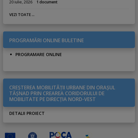
20 iulie, 2026
1 document
VEZI TOATE ...
PROGRAMĂRI ONLINE BULETINE
PROGRAMARE ONLINE
CREŞTEREA MOBILITĂŢII URBANE DIN ORAŞUL
TĂŞNAD PRIN CREAREA CORIDORULUI DE
MOBILITATE PE DIRECŢIA NORD-VEST
DETALII PROIECT