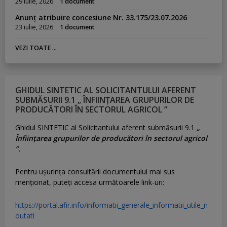
29 iulie, 2026
1 document
Anunț atribuire concesiune Nr. 33.175/23.07.2026
23 iulie, 2026
1 document
VEZI TOATE ...
GHIDUL SINTETIC AL SOLICITANTULUI AFERENT
SUBMĂSURII 9.1 „ ÎNFIINȚAREA GRUPURILOR DE
PRODUCĂTORI ÎN SECTORUL AGRICOL ”
Ghidul SINTETIC al Solicitantului aferent submăsurii 9.1
„
Înființarea grupurilor de producători în sectorul agricol
”.
Pentru uşurinţa consultării documentului mai sus
menţionat, puteţi accesa următoarele link-uri:
https://portal.afir.info/informatii_generale_informatii_utile_n
outati