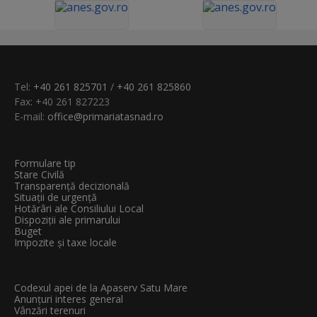
Tel:
+40 261 825701
/
+40 261 825860
Fax: +40 261 827223
E-mail:
office@primariatasnad.ro
Formulare tip
Stare Civilă
Transparenţă decizională
Situații de urgență
Hotărâri ale Consiliului Local
Dispoziții ale primarului
Buget
Impozite și taxe locale
Codexul apei de la Apaserv Satu Mare
Anunțuri interes general
Vânzări terenuri