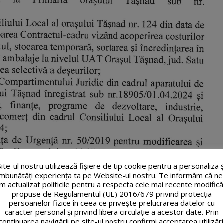
Site-ul nostru utilizează fişiere de tip cookie pentru a personaliza ș
îmbunătăți experiența ta pe Website-ul nostru. Te informăm că ne
m actualizat politicile pentru a respecta cele mai recente modifică
propuse de Regulamentul (UE) 2016/679 privind protecția
persoanelor fizice în ceea ce privește prelucrarea datelor cu
caracter personal și privind libera circulație a acestor date. Prin
continuarea navigării pe site-ul nostru confirmi acceptarea utilizări