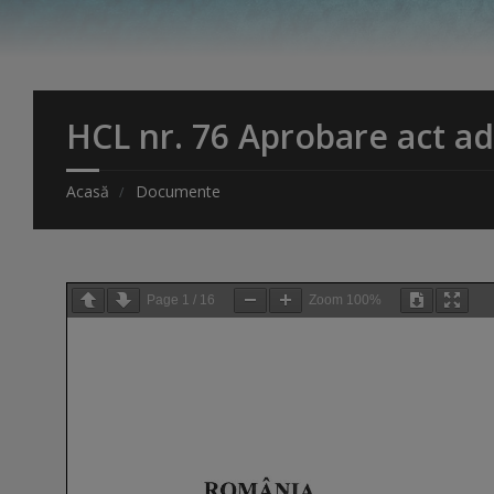
HCL nr. 76 Aprobare act ad
Acasă
Documente
Page
1
/
16
Zoom
100%