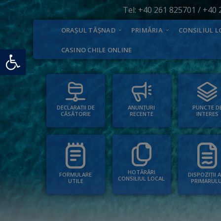
Tel:
+40 261 825701
/
+40 
ORAȘUL TĂȘNAD
PRIMĂRIA
CONSILIUL L
Deschide bara de unelte
CASINO CHILE ONLINE
PUNCTE D
ANUNȚURI
DECLARAȚII DE
INTERES
RECENTE
CĂSĂTORIE
HOTĂRÂRI
FORMULARE
DISPOZIȚII 
CONSILIUL LOCAL
UTILE
PRIMARULU