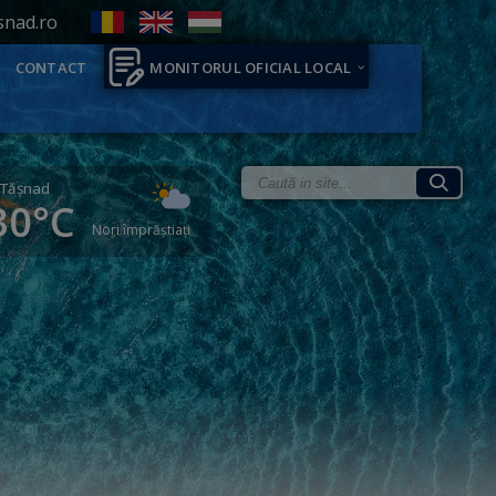
snad.ro
CONTACT
MONITORUL OFICIAL LOCAL
Tăşnad
30°C
Nori împrăștiați