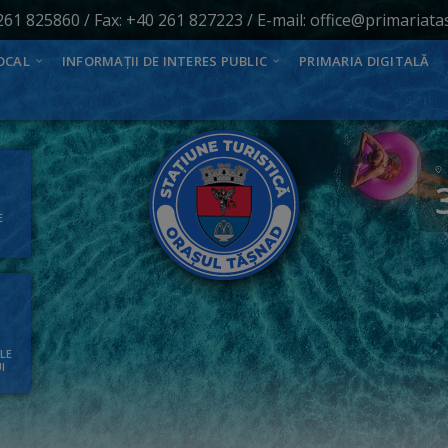
261 825860
/ Fax: +40 261 827223 / E-mail:
office@primariata
OCAL
INFORMAȚII DE INTERES PUBLIC
PRIMARIA DIGITALĂ
E
ALE
I