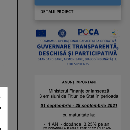
DETALII PROIECT
i
-
ri
i