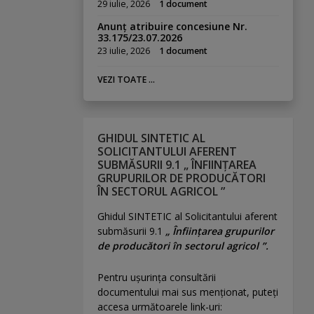
29 iulie, 2026
1 document
Anunț atribuire concesiune Nr.
33.175/23.07.2026
23 iulie, 2026
1 document
VEZI TOATE ...
GHIDUL SINTETIC AL
SOLICITANTULUI AFERENT
SUBMĂSURII 9.1 „ ÎNFIINȚAREA
GRUPURILOR DE PRODUCĂTORI
ÎN SECTORUL AGRICOL ”
Ghidul SINTETIC al Solicitantului aferent
submăsurii 9.1
„ Înființarea grupurilor
de producători în sectorul agricol ”.
Pentru uşurinţa consultării
documentului mai sus menţionat, puteţi
accesa următoarele link-uri: