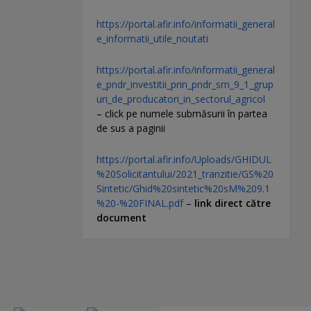
https://portal.afir.info/informatii_general
e_informatii_utile_noutati
https://portal.afir.info/informatii_general
e_pndr_investitii_prin_pndr_sm_9_1_grup
uri_de_producatori_in_sectorul_agricol
– click pe numele submăsurii în partea
de sus a paginii
https://portal.afir.info/Uploads/GHIDUL
%20Solicitantului/2021_tranzitie/GS%20
Sintetic/Ghid%20sintetic%20sM%209.1
%20-%20FINAL.pdf
–
link direct către
document