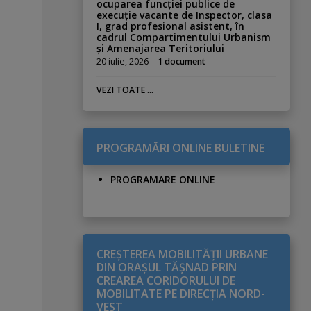
ocuparea funcției publice de
execuție vacante de Inspector, clasa
I, grad profesional asistent, în
cadrul Compartimentului Urbanism
și Amenajarea Teritoriului
20 iulie, 2026
1 document
VEZI TOATE ...
PROGRAMĂRI ONLINE BULETINE
PROGRAMARE ONLINE
CREŞTEREA MOBILITĂŢII URBANE
DIN ORAŞUL TĂŞNAD PRIN
CREAREA CORIDORULUI DE
MOBILITATE PE DIRECŢIA NORD-
VEST