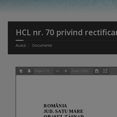
HCL nr. 70 privind rectific
Acasă
Documente
Page
1
/
5
Zoom
100%