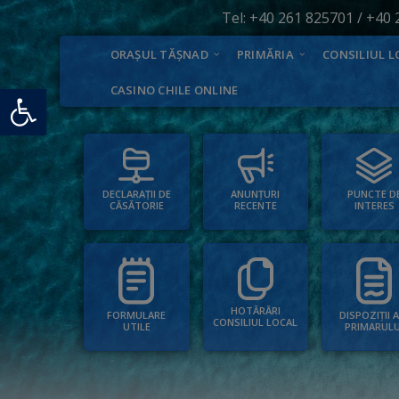
Tel:
+40 261 825701
/
+40 
ORAȘUL TĂȘNAD
PRIMĂRIA
CONSILIUL L
Deschide bara de unelte
CASINO CHILE ONLINE
PUNCTE D
ANUNȚURI
DECLARAȚII DE
INTERES
RECENTE
CĂSĂTORIE
HOTĂRÂRI
FORMULARE
DISPOZIȚII 
CONSILIUL LOCAL
UTILE
PRIMARULU