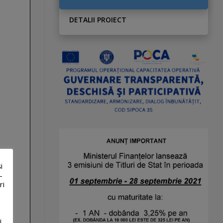
DETALII PROIECT
i
-
ri
i