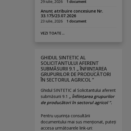
29 iulie, 2026
1 document
Anunț atribuire concesiune Nr.
33.175/23.07.2026
23 iulie, 2026
1 document
VEZI TOATE ...
GHIDUL SINTETIC AL
SOLICITANTULUI AFERENT
SUBMĂSURII 9.1 „ ÎNFIINȚAREA
GRUPURILOR DE PRODUCĂTORI
ÎN SECTORUL AGRICOL ”
Ghidul SINTETIC al Solicitantului aferent
submăsurii 9.1
„ Înființarea grupurilor
de producători în sectorul agricol ”.
Pentru uşurinţa consultării
documentului mai sus menţionat, puteţi
accesa următoarele link-uri: