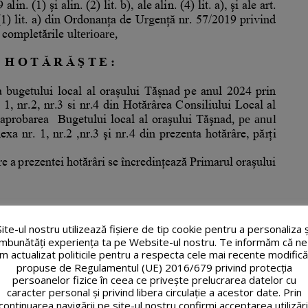
Site-ul nostru utilizează fişiere de tip cookie pentru a personaliza ș
îmbunătăți experiența ta pe Website-ul nostru. Te informăm că ne
m actualizat politicile pentru a respecta cele mai recente modifică
propuse de Regulamentul (UE) 2016/679 privind protecția
persoanelor fizice în ceea ce privește prelucrarea datelor cu
caracter personal și privind libera circulație a acestor date. Prin
continuarea navigării pe site-ul nostru confirmi acceptarea utilizări