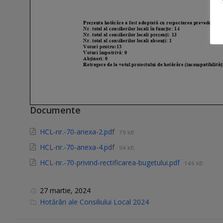
Documente
HCL-nr.-70-anexa-2.pdf
79 kB
HCL-nr.-70-anexa-4.pdf
94 kB
HCL-nr.-70-privind-rectificarea-bugetului.pdf
146 kB
27 martie, 2024
C
Hotărâri ale Consiliului Local 2024
a
t
e