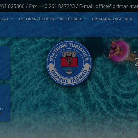
261 825860
/ Fax: +40 261 827223 / E-mail:
office@primariata
OCAL
INFORMAȚII DE INTERES PUBLIC
PRIMARIA DIGITALĂ
E
ALE
I