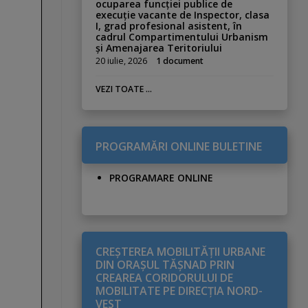
ocuparea funcției publice de
execuție vacante de Inspector, clasa
I, grad profesional asistent, în
cadrul Compartimentului Urbanism
și Amenajarea Teritoriului
20 iulie, 2026
1 document
VEZI TOATE ...
PROGRAMĂRI ONLINE BULETINE
PROGRAMARE ONLINE
CREŞTEREA MOBILITĂŢII URBANE
DIN ORAŞUL TĂŞNAD PRIN
CREAREA CORIDORULUI DE
MOBILITATE PE DIRECŢIA NORD-
VEST