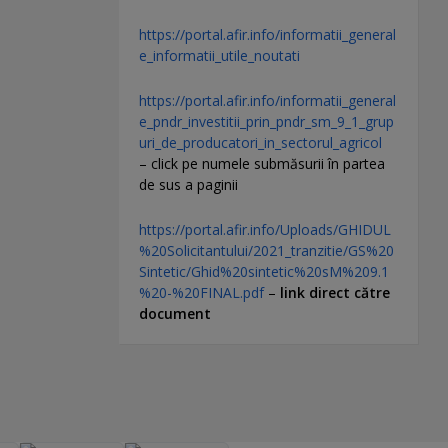
https://portal.afir.info/informatii_general
e_informatii_utile_noutati
https://portal.afir.info/informatii_general
e_pndr_investitii_prin_pndr_sm_9_1_grup
uri_de_producatori_in_sectorul_agricol
– click pe numele submăsurii în partea
de sus a paginii
https://portal.afir.info/Uploads/GHIDUL
%20Solicitantului/2021_tranzitie/GS%20
Sintetic/Ghid%20sintetic%20sM%209.1
%20-%20FINAL.pdf
–
link direct către
document