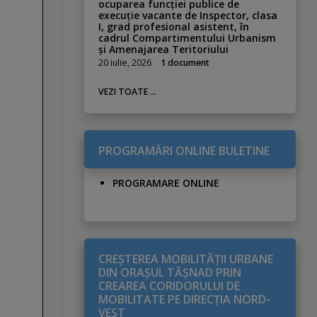
ocuparea funcției publice de
execuție vacante de Inspector, clasa
I, grad profesional asistent, în
cadrul Compartimentului Urbanism
și Amenajarea Teritoriului
20 iulie, 2026
1 document
VEZI TOATE ...
PROGRAMĂRI ONLINE BULETINE
PROGRAMARE ONLINE
CREŞTEREA MOBILITĂŢII URBANE
DIN ORAŞUL TĂŞNAD PRIN
CREAREA CORIDORULUI DE
MOBILITATE PE DIRECŢIA NORD-
VEST