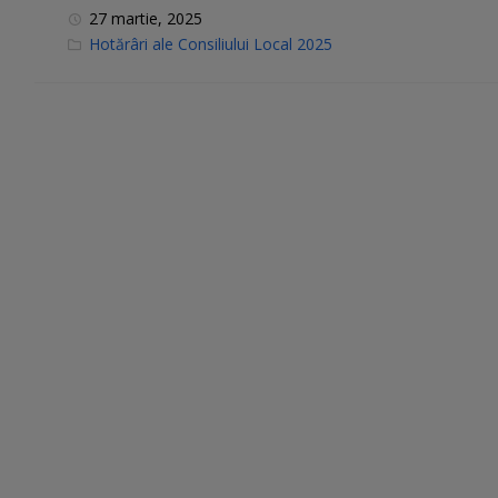
27 martie, 2025
C
Hotărâri ale Consiliului Local 2025
a
t
e
g
o
r
i
e
s
: