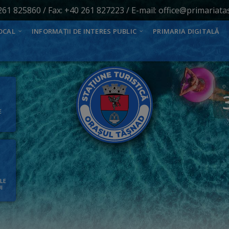
261 825860
/ Fax: +40 261 827223 / E-mail:
office@primariata
OCAL
INFORMAȚII DE INTERES PUBLIC
PRIMARIA DIGITALĂ
E
ALE
I