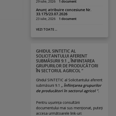
29 iulie, 2026
1 document
Anunț atribuire concesiune Nr.
33.175/23.07.2026
23 iulie, 2026
1 document
VEZI TOATE ...
GHIDUL SINTETIC AL
SOLICITANTULUI AFERENT
SUBMĂSURII 9.1 „ ÎNFIINȚAREA
GRUPURILOR DE PRODUCĂTORI
ÎN SECTORUL AGRICOL ”
Ghidul SINTETIC al Solicitantului aferent
submăsurii 9.1
„ Înființarea grupurilor
de producători în sectorul agricol ”.
Pentru uşurinţa consultării
documentului mai sus menţionat, puteţi
accesa următoarele link-uri: