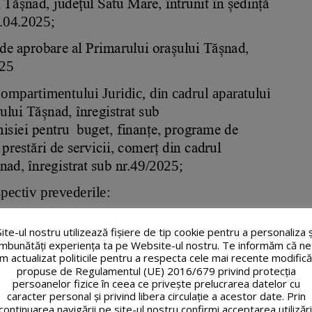
Site-ul nostru utilizează fişiere de tip cookie pentru a personaliza ș
îmbunătăți experiența ta pe Website-ul nostru. Te informăm că ne
m actualizat politicile pentru a respecta cele mai recente modifică
propuse de Regulamentul (UE) 2016/679 privind protecția
persoanelor fizice în ceea ce privește prelucrarea datelor cu
caracter personal și privind libera circulație a acestor date. Prin
continuarea navigării pe site-ul nostru confirmi acceptarea utilizări