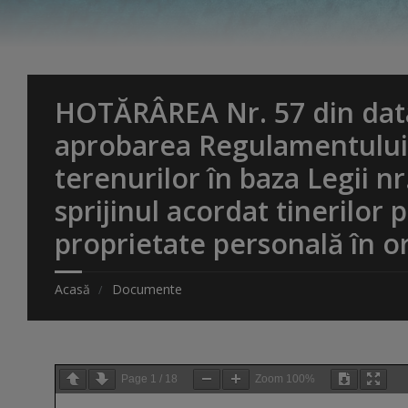
HOTĂRÂREA Nr. 57 din data
aprobarea Regulamentului 
terenurilor în baza Legii nr
sprijinul acordat tinerilor
proprietate personală în o
Acasă
Documente
Page
1
/
18
Zoom
100%