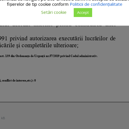
fişierelor de tip cookie conform
Politicii de confidențialitate
Setări cookie
Accept
 kB