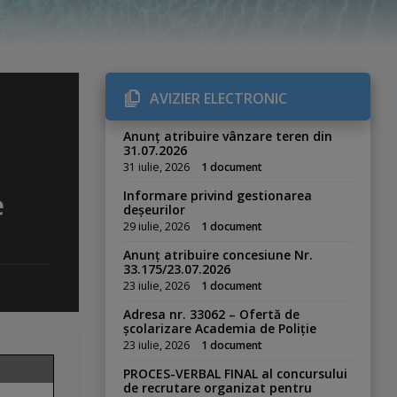
AVIZIER ELECTRONIC
Anunț atribuire vânzare teren din
31.07.2026
31 iulie, 2026
1 document
e
Informare privind gestionarea
deșeurilor
29 iulie, 2026
1 document
Anunț atribuire concesiune Nr.
33.175/23.07.2026
23 iulie, 2026
1 document
Adresa nr. 33062 – Ofertă de
școlarizare Academia de Poliție
23 iulie, 2026
1 document
PROCES-VERBAL FINAL al concursului
de recrutare organizat pentru