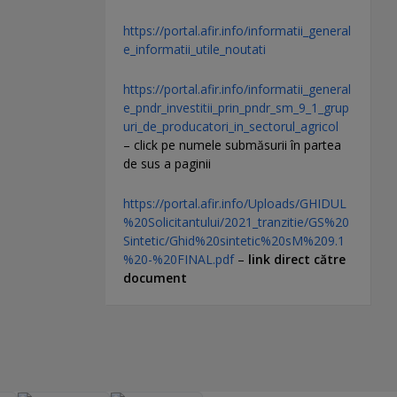
https://portal.afir.info/informatii_general
e_informatii_utile_noutati
https://portal.afir.info/informatii_general
e_pndr_investitii_prin_pndr_sm_9_1_grup
uri_de_producatori_in_sectorul_agricol
– click pe numele submăsurii în partea
de sus a paginii
https://portal.afir.info/Uploads/GHIDUL
%20Solicitantului/2021_tranzitie/GS%20
Sintetic/Ghid%20sintetic%20sM%209.1
%20-%20FINAL.pdf
–
link direct către
document