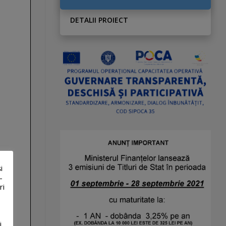
DETALII PROIECT
i
-
ri
i