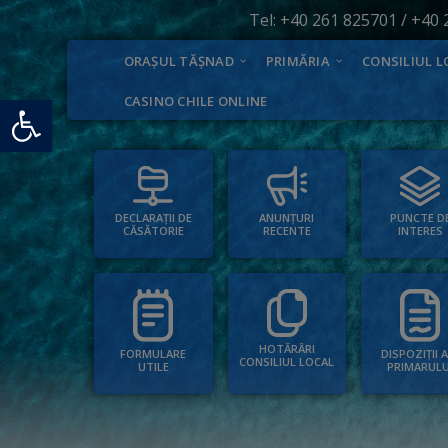
Tel:
+40 261 825701
/
+40 
ORAȘUL TĂȘNAD
PRIMĂRIA
CONSILIUL L
Deschide bara de unelte
CASINO CHILE ONLINE
PUNCTE D
ANUNȚURI
DECLARAȚII DE
INTERES
RECENTE
CĂSĂTORIE
HOTĂRÂRI
FORMULARE
DISPOZIȚII 
CONSILIUL LOCAL
UTILE
PRIMARULU