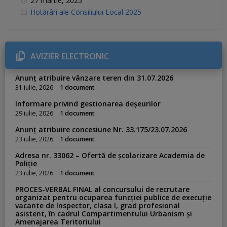
27 martie, 2025
C
Hotărâri ale Consiliului Local 2025
a
t
e
g
o
r
AVIZIER ELECTRONIC
i
e
s
Anunț atribuire vânzare teren din 31.07.2026
:
31 iulie, 2026
1 document
Informare privind gestionarea deșeurilor
29 iulie, 2026
1 document
Anunț atribuire concesiune Nr. 33.175/23.07.2026
23 iulie, 2026
1 document
Adresa nr. 33062 – Ofertă de școlarizare Academia de
Poliție
23 iulie, 2026
1 document
PROCES-VERBAL FINAL al concursului de recrutare
organizat pentru ocuparea funcției publice de execuție
vacante de Inspector, clasa I, grad profesional
asistent, în cadrul Compartimentului Urbanism și
Amenajarea Teritoriului