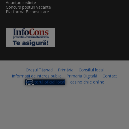
Anunțuri sedințe
Concurs posturi vacante
Platforma E-consultare
Orașul Tășnad
Primăria
Consiliul local
Informații de interes public
Primaria Digitală
Contact
Monitorul oficial local
casino chile online