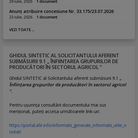
29 iulie, 2026
1 document
Anunț atribuire concesiune Nr. 33.175/23.07.2026
23 iulie, 2026
1 document
VEZI TOATE ...
GHIDUL SINTETIC AL SOLICITANTULUI AFERENT
SUBMĂSURII 9.1 „ ÎNFIINȚAREA GRUPURILOR DE
PRODUCĂTORI ÎN SECTORUL AGRICOL ”
Ghidul SINTETIC al Solicitantului aferent submăsurii 9.1
„
Înființarea grupurilor de producători în sectorul agricol
”.
Pentru uşurinţa consultării documentului mai sus
menţionat, puteţi accesa următoarele link-uri:
https://portal.afir.info/informatii_generale_informatii_utile_n
outati