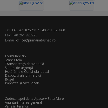
Tel:
+40 261 825701
/
+40 261 825860
Fax: +40 261 827223
E-mail:
office@primariatasnad.ro
Formulare tip
Stare Civilă
Transparenţă decizională
Situații de urgență
Hotărâri ale Consiliului Local
Dispoziții ale primarului
Buget
Impozite și taxe locale
Codexul apei de la Apaserv Satu Mare
Anunțuri interes general
Vânzări terenuri