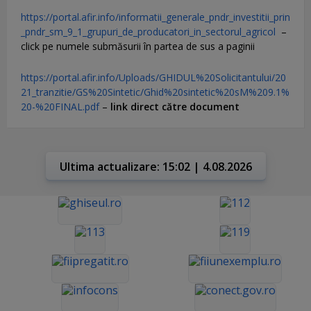
https://portal.afir.info/informatii_generale_pndr_investitii_prin
_pndr_sm_9_1_grupuri_de_producatori_in_sectorul_agricol
–
click pe numele submăsurii în partea de sus a paginii
https://portal.afir.info/Uploads/GHIDUL%20Solicitantului/20
21_tranzitie/GS%20Sintetic/Ghid%20sintetic%20sM%209.1%
20-%20FINAL.pdf
–
link direct către document
Ultima actualizare: 15:02 | 4.08.2026