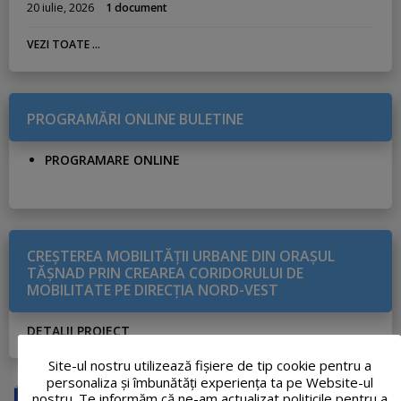
20 iulie, 2026
1 document
VEZI TOATE ...
PROGRAMĂRI ONLINE BULETINE
PROGRAMARE ONLINE
CREŞTEREA MOBILITĂŢII URBANE DIN ORAŞUL
TĂŞNAD PRIN CREAREA CORIDORULUI DE
MOBILITATE PE DIRECŢIA NORD-VEST
DETALII PROIECT
Site-ul nostru utilizează fişiere de tip cookie pentru a
personaliza și îmbunătăți experiența ta pe Website-ul
nostru. Te informăm că ne-am actualizat politicile pentru a