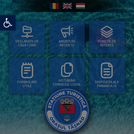
Deschide bara de unelte
PUNCTE DE
ANUNȚURI
DECLARAȚII DE
INTERES
RECENTE
CĂSĂTORIE
HOTĂRÂRI
FORMULARE
DISPOZIȚII ALE
CONSILIUL LOCAL
UTILE
PRIMARULUI