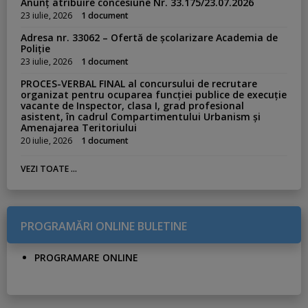
Anunț atribuire concesiune Nr. 33.175/23.07.2026
23 iulie, 2026
1 document
Adresa nr. 33062 – Ofertă de școlarizare Academia de
Poliție
23 iulie, 2026
1 document
PROCES-VERBAL FINAL al concursului de recrutare
organizat pentru ocuparea funcției publice de execuție
vacante de Inspector, clasa I, grad profesional
asistent, în cadrul Compartimentului Urbanism și
Amenajarea Teritoriului
20 iulie, 2026
1 document
VEZI TOATE ...
PROGRAMĂRI ONLINE BULETINE
PROGRAMARE ONLINE