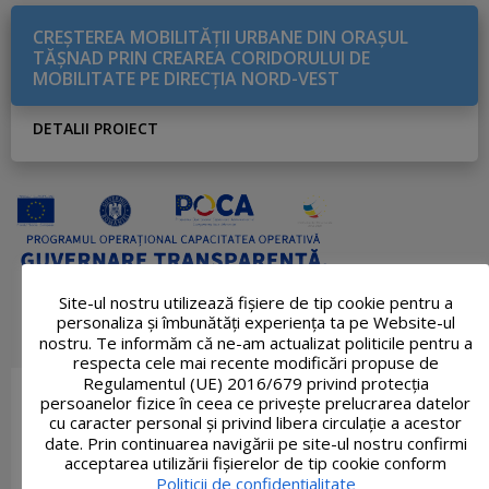
CREŞTEREA MOBILITĂŢII URBANE DIN ORAŞUL
TĂŞNAD PRIN CREAREA CORIDORULUI DE
MOBILITATE PE DIRECŢIA NORD-VEST
DETALII PROIECT
Site-ul nostru utilizează fişiere de tip cookie pentru a
personaliza și îmbunătăți experiența ta pe Website-ul
nostru. Te informăm că ne-am actualizat politicile pentru a
respecta cele mai recente modificări propuse de
Regulamentul (UE) 2016/679 privind protecția
persoanelor fizice în ceea ce privește prelucrarea datelor
cu caracter personal și privind libera circulație a acestor
date. Prin continuarea navigării pe site-ul nostru confirmi
acceptarea utilizării fişierelor de tip cookie conform
Politicii de confidențialitate