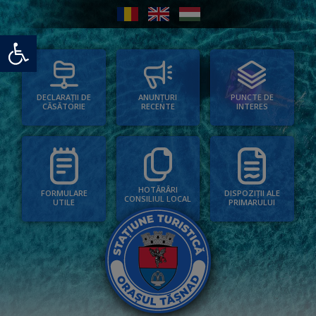
Deschide bara de unelte
PUNCTE DE
ANUNȚURI
DECLARAȚII DE
INTERES
RECENTE
CĂSĂTORIE
HOTĂRÂRI
FORMULARE
DISPOZIȚII ALE
CONSILIUL LOCAL
UTILE
PRIMARULUI