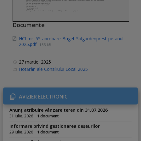
Documente
HCL-nr.-55-aprobare-Buget-Salgardenprest-pe-anul-
2025.pdf
133 kB
27 martie, 2025
C
Hotărâri ale Consiliului Local 2025
a
t
e
g
o
r
AVIZIER ELECTRONIC
i
e
s
Anunț atribuire vânzare teren din 31.07.2026
:
31 iulie, 2026
1 document
Informare privind gestionarea deșeurilor
29 iulie, 2026
1 document