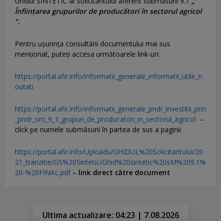
Ghidul SINTETIC al Solicitantului aferent submăsurii 9.1
„
Înființarea grupurilor de producători în sectorul agricol
”.
Pentru uşurinţa consultării documentului mai sus
menţionat, puteţi accesa următoarele link-uri:
https://portal.afir.info/informatii_generale_informatii_utile_n
outati
https://portal.afir.info/informatii_generale_pndr_investitii_prin
_pndr_sm_9_1_grupuri_de_producatori_in_sectorul_agricol
–
click pe numele submăsurii în partea de sus a paginii
https://portal.afir.info/Uploads/GHIDUL%20Solicitantului/20
21_tranzitie/GS%20Sintetic/Ghid%20sintetic%20sM%209.1%
20-%20FINAL.pdf
–
link direct către document
Ultima actualizare: 04:23 | 7.08.2026