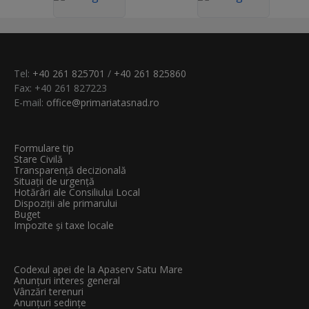
Tel:
+40 261 825701
/
+40 261 825860
Fax: +40 261 827223
E-mail:
office@primariatasnad.ro
Formulare tip
Stare Civilă
Transparenţă decizională
Situații de urgență
Hotărâri ale Consiliului Local
Dispoziții ale primarului
Buget
Impozite și taxe locale
Codexul apei de la Apaserv Satu Mare
Anunțuri interes general
Vânzări terenuri
Anunțuri sedințe