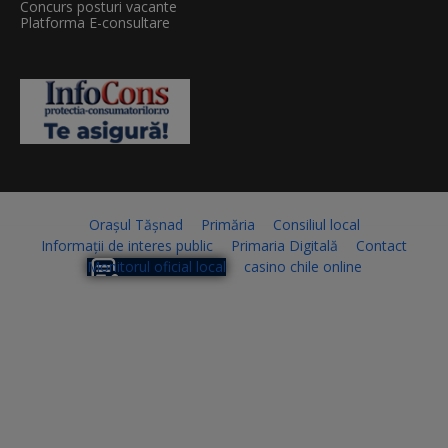
Concurs posturi vacante
Platforma E-consultare
Orașul Tășnad
Primăria
Consiliul local
Informații de interes public
Primaria Digitală
Contact
Monitorul oficial local
casino chile online