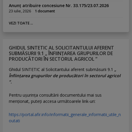
Anunț atribuire concesiune Nr. 33.175/23.07.2026
23 iulie, 2026
1 document
VEZI TOATE ...
GHIDUL SINTETIC AL SOLICITANTULUI AFERENT
SUBMĂSURII 9.1 „ ÎNFIINȚAREA GRUPURILOR DE
PRODUCĂTORI ÎN SECTORUL AGRICOL ”
Ghidul SINTETIC al Solicitantului aferent submăsurii 9.1
„
Înființarea grupurilor de producători în sectorul agricol
”.
Pentru uşurinţa consultării documentului mai sus
menţionat, puteţi accesa următoarele link-uri:
https://portal.afir.info/informatii_generale_informatii_utile_n
outati