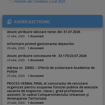
C
Hotărâri ale Consiliului Local 2025
a
t
e
g
o
r
AVIZIER ELECTRONIC
i
e
s
Anunț atribuire vânzare teren din 31.07.2026
:
31 iulie, 2026
1 document
Informare privind gestionarea deșeurilor
29 iulie, 2026
1 document
Anunț atribuire concesiune Nr. 33.175/23.07.2026
23 iulie, 2026
1 document
Adresa nr. 33062 – Ofertă de școlarizare Academia de
Poliție
23 iulie, 2026
1 document
PROCES-VERBAL FINAL al concursului de recrutare
organizat pentru ocuparea funcției publice de execuție
vacante de Inspector, clasa I, grad profesional
asistent, în cadrul Compartimentului Urbanism și
Amenajarea Teritoriului
20 iulie, 2026
1 document