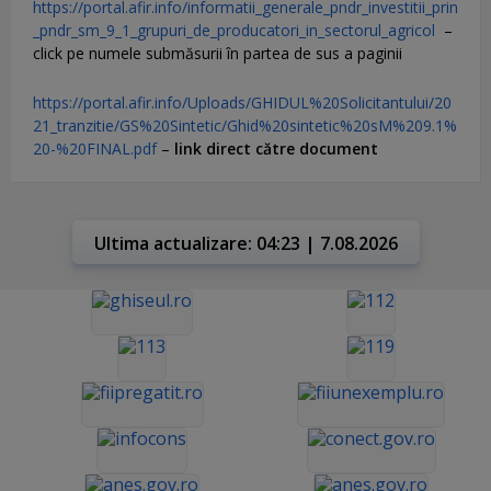
https://portal.afir.info/informatii_generale_pndr_investitii_prin
_pndr_sm_9_1_grupuri_de_producatori_in_sectorul_agricol
–
click pe numele submăsurii în partea de sus a paginii
https://portal.afir.info/Uploads/GHIDUL%20Solicitantului/20
21_tranzitie/GS%20Sintetic/Ghid%20sintetic%20sM%209.1%
20-%20FINAL.pdf
–
link direct către document
Ultima actualizare: 04:23 | 7.08.2026