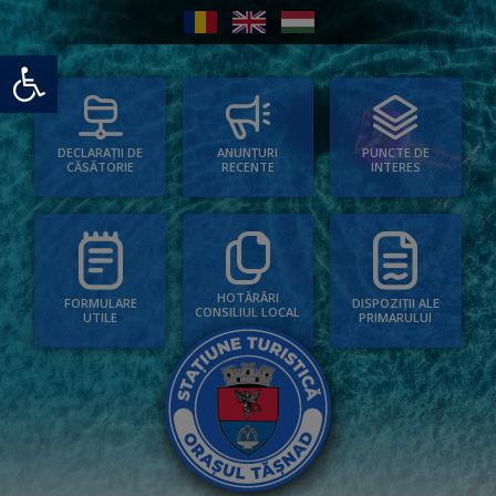
Deschide bara de unelte
PUNCTE DE
ANUNȚURI
DECLARAȚII DE
INTERES
RECENTE
CĂSĂTORIE
HOTĂRÂRI
FORMULARE
DISPOZIȚII ALE
CONSILIUL LOCAL
UTILE
PRIMARULUI