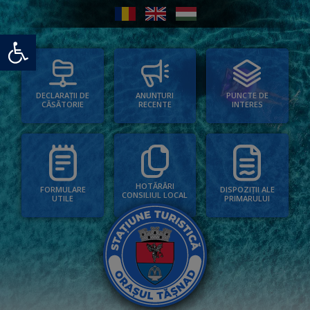
Deschide bara de unelte
PUNCTE DE
ANUNȚURI
DECLARAȚII DE
INTERES
RECENTE
CĂSĂTORIE
HOTĂRÂRI
FORMULARE
DISPOZIȚII ALE
CONSILIUL LOCAL
UTILE
PRIMARULUI