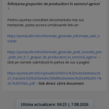
Înființarea grupurilor de producători în sectorul agricol
”.
Pentru uşurinţa consultării documentului mai sus
menţionat, puteţi accesa următoarele link-uri:
https://portal.afir.info/informatii_generale_informatii_utile_n
outati
https://portal.afir.info/informatii_generale_pndr_investitii_prin
_pndr_sm_9_1_grupuri_de_producatori_in_sectorul_agricol
–
click pe numele submăsurii în partea de sus a paginii
https://portal.afir.info/Uploads/GHIDUL%20Solicitantului/20
21_tranzitie/GS%20Sintetic/Ghid%20sintetic%20sM%209.1%
20-%20FINAL.pdf
–
link direct către document
Ultima actualizare: 04:23 | 7.08.2026