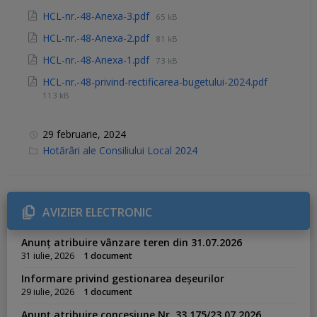
HCL-nr.-48-Anexa-3.pdf
65 kB
HCL-nr.-48-Anexa-2.pdf
81 kB
HCL-nr.-48-Anexa-1.pdf
73 kB
HCL-nr.-48-privind-rectificarea-bugetului-2024.pdf
113 kB
29 februarie, 2024
C
Hotărâri ale Consiliului Local 2024
a
t
e
g
o
r
AVIZIER ELECTRONIC
i
e
s
Anunț atribuire vânzare teren din 31.07.2026
:
31 iulie, 2026
1 document
Informare privind gestionarea deșeurilor
29 iulie, 2026
1 document
Anunț atribuire concesiune Nr. 33.175/23.07.2026