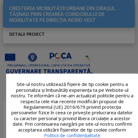
CREŞTEREA MOBILITĂŢII URBANE DIN ORAŞUL
TĂŞNAD PRIN CREAREA CORIDORULUI DE
MOBILITATE PE DIRECŢIA NORD-VEST
DETALII PROIECT
Site-ul nostru utilizează fişiere de tip cookie pentru a
personaliza și îmbunătăți experiența ta pe Website-ul
nostru. Te informăm că ne-am actualizat politicile pentru a
respecta cele mai recente modificări propuse de
Regulamentul (UE) 2016/679 privind protecția
persoanelor fizice în ceea ce privește prelucrarea datelor
cu caracter personal și privind libera circulație a acestor
date. Prin continuarea navigării pe site-ul nostru confirmi
acceptarea utilizării fişierelor de tip cookie conform
Politicii de confidențialitate