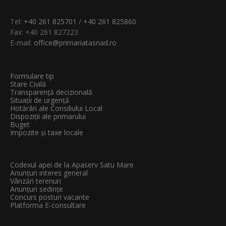
Tel:
+40 261 825701
/
+40 261 825860
Fax: +40 261 827223
E-mail:
office@primariatasnad.ro
Formulare tip
Stare Civilă
Transparenţă decizională
Situații de urgență
Hotărâri ale Consiliului Local
Dispoziții ale primarului
Buget
Impozite și taxe locale
Codexul apei de la Apaserv Satu Mare
Anunțuri interes general
Vânzări terenuri
Anunțuri sedințe
Concurs posturi vacante
Platforma E-consultare