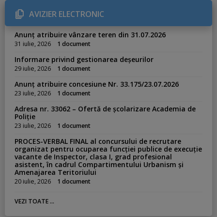
o
r
AVIZIER ELECTRONIC
i
e
s
Anunț atribuire vânzare teren din 31.07.2026
:
31 iulie, 2026
1 document
Informare privind gestionarea deșeurilor
29 iulie, 2026
1 document
Anunț atribuire concesiune Nr. 33.175/23.07.2026
23 iulie, 2026
1 document
Adresa nr. 33062 – Ofertă de școlarizare Academia de
Poliție
23 iulie, 2026
1 document
PROCES-VERBAL FINAL al concursului de recrutare
organizat pentru ocuparea funcției publice de execuție
vacante de Inspector, clasa I, grad profesional
asistent, în cadrul Compartimentului Urbanism și
Amenajarea Teritoriului
20 iulie, 2026
1 document
VEZI TOATE ...