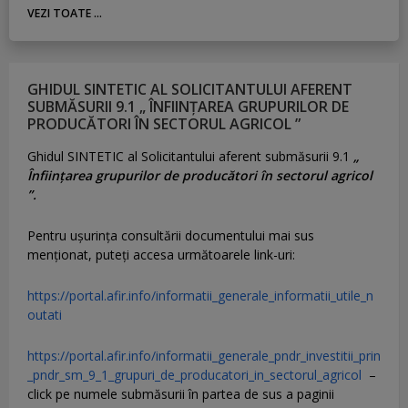
VEZI TOATE ...
GHIDUL SINTETIC AL SOLICITANTULUI AFERENT
SUBMĂSURII 9.1 „ ÎNFIINȚAREA GRUPURILOR DE
PRODUCĂTORI ÎN SECTORUL AGRICOL ”
Ghidul SINTETIC al Solicitantului aferent submăsurii 9.1
„
Înființarea grupurilor de producători în sectorul agricol
”.
Pentru uşurinţa consultării documentului mai sus
menţionat, puteţi accesa următoarele link-uri:
https://portal.afir.info/informatii_generale_informatii_utile_n
outati
https://portal.afir.info/informatii_generale_pndr_investitii_prin
_pndr_sm_9_1_grupuri_de_producatori_in_sectorul_agricol
–
click pe numele submăsurii în partea de sus a paginii