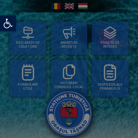
Deschide bara de unelte
PUNCTE DE
ANUNȚURI
DECLARAȚII DE
INTERES
RECENTE
CĂSĂTORIE
HOTĂRÂRI
FORMULARE
DISPOZIȚII ALE
CONSILIUL LOCAL
UTILE
PRIMARULUI