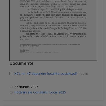
Documente
HCL-nr.-47-depunere-locuinte-sociale.pdf
155 kB
27 martie, 2025
C
Hotărâri ale Consiliului Local 2025
a
t
e
g