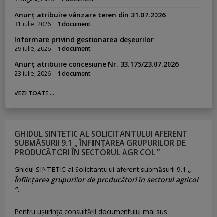
Anunț atribuire vânzare teren din 31.07.2026
31 iulie, 2026
1 document
Informare privind gestionarea deșeurilor
29 iulie, 2026
1 document
Anunț atribuire concesiune Nr. 33.175/23.07.2026
23 iulie, 2026
1 document
VEZI TOATE ...
GHIDUL SINTETIC AL SOLICITANTULUI AFERENT
SUBMĂSURII 9.1 „ ÎNFIINȚAREA GRUPURILOR DE
PRODUCĂTORI ÎN SECTORUL AGRICOL ”
Ghidul SINTETIC al Solicitantului aferent submăsurii 9.1
„
Înființarea grupurilor de producători în sectorul agricol
”.
Pentru uşurinţa consultării documentului mai sus