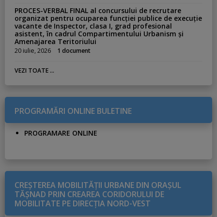
PROCES-VERBAL FINAL al concursului de recrutare
organizat pentru ocuparea funcției publice de execuție
vacante de Inspector, clasa I, grad profesional
asistent, în cadrul Compartimentului Urbanism și
Amenajarea Teritoriului
20 iulie, 2026
1 document
VEZI TOATE ...
PROGRAMĂRI ONLINE BULETINE
PROGRAMARE ONLINE
CREŞTEREA MOBILITĂŢII URBANE DIN ORAŞUL
TĂŞNAD PRIN CREAREA CORIDORULUI DE
MOBILITATE PE DIRECŢIA NORD-VEST