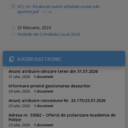
HCL-nr.-44-alocari-sume-activitati-social-cult-
sportive.pdf
117 kB
29 februarie, 2024
C
Hotărâri ale Consiliului Local 2024
a
t
e
g
o
r
AVIZIER ELECTRONIC
i
e
s
Anunț atribuire vânzare teren din 31.07.2026
:
31 iulie, 2026
1 document
Informare privind gestionarea deșeurilor
29 iulie, 2026
1 document
Anunț atribuire concesiune Nr. 33.175/23.07.2026
23 iulie, 2026
1 document
Adresa nr. 33062 – Ofertă de școlarizare Academia de
Poliție
23 iulie, 2026
1 document