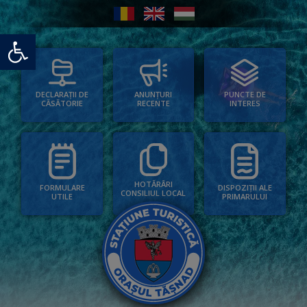
Deschide bara de unelte
PUNCTE DE
ANUNȚURI
DECLARAȚII DE
INTERES
RECENTE
CĂSĂTORIE
HOTĂRÂRI
FORMULARE
DISPOZIȚII ALE
CONSILIUL LOCAL
UTILE
PRIMARULUI