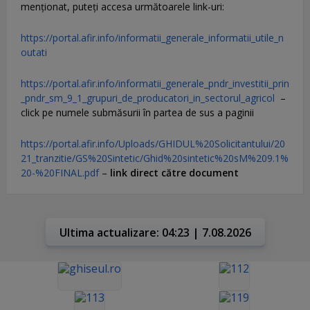
menţionat, puteţi accesa următoarele link-uri:
https://portal.afir.info/informatii_generale_informatii_utile_n
outati
https://portal.afir.info/informatii_generale_pndr_investitii_prin
_pndr_sm_9_1_grupuri_de_producatori_in_sectorul_agricol
–
click pe numele submăsurii în partea de sus a paginii
https://portal.afir.info/Uploads/GHIDUL%20Solicitantului/20
21_tranzitie/GS%20Sintetic/Ghid%20sintetic%20sM%209.1%
20-%20FINAL.pdf
–
link direct către document
Ultima actualizare: 04:23 | 7.08.2026