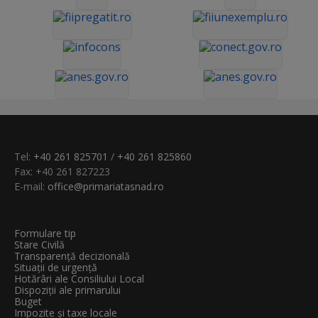
Tel:
+40 261 825701
/
+40 261 825860
Fax: +40 261 827223
E-mail:
office@primariatasnad.ro
Formulare tip
Stare Civilă
Transparenţă decizională
Situații de urgență
Hotărâri ale Consiliului Local
Dispoziții ale primarului
Buget
Impozite și taxe locale