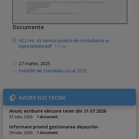
Documente
HCL-mr.-43-servicii-juridice-de-consultanta-si-
reprezentare.pdf
114 kB
27 martie, 2025
C
Hotărâri ale Consiliului Local 2025
a
t
e
g
o
r
AVIZIER ELECTRONIC
i
e
s
Anunț atribuire vânzare teren din 31.07.2026
:
31 iulie, 2026
1 document
Informare privind gestionarea deșeurilor
29 iulie, 2026
1 document