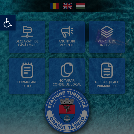
Deschide bara de unelte
PUNCTE DE
ANUNȚURI
DECLARAȚII DE
INTERES
RECENTE
CĂSĂTORIE
HOTĂRÂRI
FORMULARE
DISPOZIȚII ALE
CONSILIUL LOCAL
UTILE
PRIMARULUI