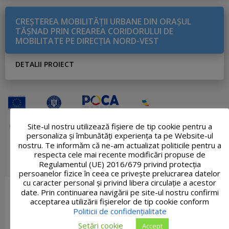
CREŞTEREA MOBILITĂŢII URBANE DIN ORAŞUL
TĂŞNAD PRIN CREAREA CORIDORULUI DE
MOBILITATE PE DIRECŢIA NORD-VEST
DETALII PROIECT
Site-ul nostru utilizează fişiere de tip cookie pentru a
personaliza și îmbunătăți experiența ta pe Website-ul
nostru. Te informăm că ne-am actualizat politicile pentru a
respecta cele mai recente modificări propuse de
Regulamentul (UE) 2016/679 privind protecția
persoanelor fizice în ceea ce privește prelucrarea datelor
cu caracter personal și privind libera circulație a acestor
date. Prin continuarea navigării pe site-ul nostru confirmi
acceptarea utilizării fişierelor de tip cookie conform
Politicii de confidențialitate
Setări cookie
Accept