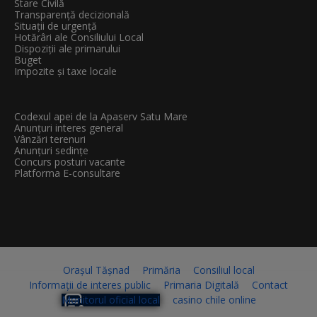
Stare Civilă
Transparenţă decizională
Situații de urgență
Hotărâri ale Consiliului Local
Dispoziții ale primarului
Buget
Impozite și taxe locale
Codexul apei de la Apaserv Satu Mare
Anunțuri interes general
Vânzări terenuri
Anunțuri sedințe
Concurs posturi vacante
Platforma E-consultare
Orașul Tășnad
Primăria
Consiliul local
Informații de interes public
Primaria Digitală
Contact
Monitorul oficial local
casino chile online