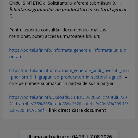
Ghidul SINTETIC al Solicitantului aferent submăsurii 9.1
„
Înființarea grupurilor de producători în sectorul agricol
”.
Pentru uşurinţa consultării documentului mai sus
menţionat, puteţi accesa următoarele link-uri:
https://portal.afir.info/informatii_generale_informatii_utile_n
outati
https://portal.afir.info/informatii_generale_pndr_investitii_prin
_pndr_sm_9_1_grupuri_de_producatori_in_sectorul_agricol
–
click pe numele submăsurii în partea de sus a paginii
https://portal.afir.info/Uploads/GHIDUL%20Solicitantului/20
21_tranzitie/GS%20Sintetic/Ghid%20sintetic%20sM%209.1%
20-%20FINAL.pdf
–
link direct către document
Ultima actualizare: 04:23 | 7.08.2026