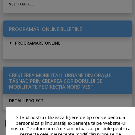
VEZI TOATE ...
PROGRAMĂRI ONLINE BULETINE
PROGRAMARE ONLINE
CREŞTEREA MOBILITĂŢII URBANE DIN ORAŞUL
TĂŞNAD PRIN CREAREA CORIDORULUI DE
MOBILITATE PE DIRECŢIA NORD-VEST
DETALII PROIECT
Site-ul nostru utilizează fişiere de tip cookie pentru a
personaliza și îmbunătăți experiența ta pe Website-ul
nostru. Te informăm că ne-am actualizat politicile pentru a
respecta cele mai recente modificări propuse de