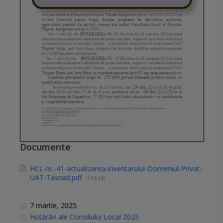
Documente
HCL-nr.-41-actualizarea-inventarului-Domeniul-Privat-
UAT-Tasnad.pdf
158 kB
7 martie, 2025
C
Hotărâri ale Consiliului Local 2025
a