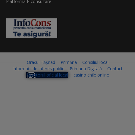
Platforma E-consultare
Orașul Tășnad
Primăria
Consiliul local
Informații de interes public
Primaria Digitală
Contact
Monitorul oficial local
casino chile online