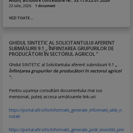
Anunț atribuire concesiune Nr. 33.175/23.07.2026
23 iulie, 2026
1 document
VEZI TOATE ...
GHIDUL SINTETIC AL SOLICITANTULUI AFERENT
SUBMĂSURII 9.1 „ ÎNFIINȚAREA GRUPURILOR DE
PRODUCĂTORI ÎN SECTORUL AGRICOL ”
Ghidul SINTETIC al Solicitantului aferent submăsurii 9.1
„
Înființarea grupurilor de producători în sectorul agricol
”.
Pentru uşurinţa consultării documentului mai sus
menţionat, puteţi accesa următoarele link-uri:
https://portal.afir.info/informatii_generale_informatii_utile_n
outati
https://portal.afir.info/informatii_generale_pndr_investitii_prin