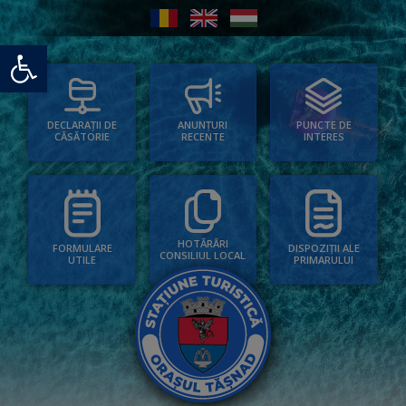
Deschide bara de unelte
PUNCTE DE
ANUNȚURI
DECLARAȚII DE
INTERES
RECENTE
CĂSĂTORIE
HOTĂRÂRI
FORMULARE
DISPOZIȚII ALE
CONSILIUL LOCAL
UTILE
PRIMARULUI