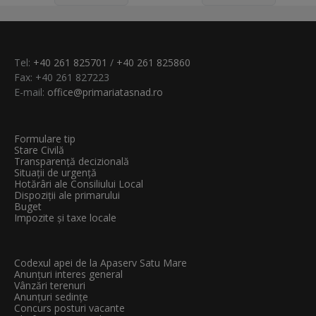
Tel:
+40 261 825701
/
+40 261 825860
Fax: +40 261 827223
E-mail:
office@primariatasnad.ro
Formulare tip
Stare Civilă
Transparenţă decizională
Situații de urgență
Hotărâri ale Consiliului Local
Dispoziții ale primarului
Buget
Impozite și taxe locale
Codexul apei de la Apaserv Satu Mare
Anunțuri interes general
Vânzări terenuri
Anunțuri sedințe
Concurs posturi vacante