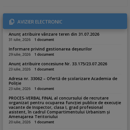
t
e
g
o
r
AVIZIER ELECTRONIC
i
e
s
Anunț atribuire vânzare teren din 31.07.2026
:
31 iulie, 2026
1 document
Informare privind gestionarea deșeurilor
29 iulie, 2026
1 document
Anunț atribuire concesiune Nr. 33.175/23.07.2026
23 iulie, 2026
1 document
Adresa nr. 33062 – Ofertă de școlarizare Academia de
Poliție
23 iulie, 2026
1 document
PROCES-VERBAL FINAL al concursului de recrutare
organizat pentru ocuparea funcției publice de execuție
vacante de Inspector, clasa I, grad profesional
asistent, în cadrul Compartimentului Urbanism și
Amenajarea Teritoriului
20 iulie, 2026
1 document