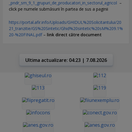
_pndr_sm_9_1_grupuri_de_producatori_in_sectorul_agricol
–
click pe numele submăsurii în partea de sus a paginii
https://portal.afir.info/Uploads/GHIDUL%20Solicitantului/20
21_tranzitie/GS%20Sintetic/Ghid%20sintetic%20sM%209.1%
20-%20FINAL.pdf
–
link direct către document
Ultima actualizare: 04:23 | 7.08.2026