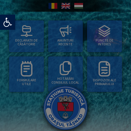
Deschide bara de unelte
PUNCTE DE
ANUNȚURI
DECLARAȚII DE
INTERES
RECENTE
CĂSĂTORIE
HOTĂRÂRI
FORMULARE
DISPOZIȚII ALE
CONSILIUL LOCAL
UTILE
PRIMARULUI