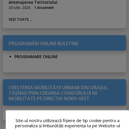
Amenajarea Teritoriului
20 iulie, 2026
1 document
VEZI TOATE ...
PROGRAMĂRI ONLINE BULETINE
PROGRAMARE ONLINE
CREŞTEREA MOBILITĂŢII URBANE DIN ORAŞUL
TĂŞNAD PRIN CREAREA CORIDORULUI DE
MOBILITATE PE DIRECŢIA NORD-VEST
DETALII PROIECT
Site-ul nostru utilizează fişiere de tip cookie pentru a
personaliza și îmbunătăți experiența ta pe Website-ul