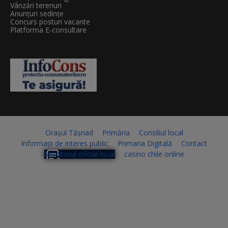
Vânzări terenuri
Anunțuri sedințe
Concurs posturi vacante
Platforma E-consultare
Orașul Tășnad
Primăria
Consiliul local
Informații de interes public
Primaria Digitală
Contact
Monitorul oficial local
casino chile online