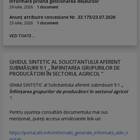
Informare privind gestionarea deșeurilor
29 iulie, 2026
1 document
Anunț atribuire concesiune Nr. 33.175/23.07.2026
23 iulie, 2026
1 document
VEZI TOATE ...
GHIDUL SINTETIC AL SOLICITANTULUI AFERENT
SUBMĂSURII 9.1 „ ÎNFIINȚAREA GRUPURILOR DE
PRODUCĂTORI ÎN SECTORUL AGRICOL ”
Ghidul SINTETIC al Solicitantului aferent submăsurii 9.1
„
Înființarea grupurilor de producători în sectorul agricol
”.
Pentru uşurinţa consultării documentului mai sus
menţionat, puteţi accesa următoarele link-uri:
https://portal.afir.info/informatii_generale_informatii_utile_n
outati