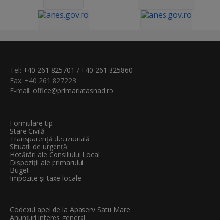
Tel:
+40 261 825701
/
+40 261 825860
Fax: +40 261 827223
E-mail:
office@primariatasnad.ro
Formulare tip
Stare Civilă
Transparenţă decizională
Situații de urgență
Hotărâri ale Consiliului Local
Dispoziții ale primarului
Buget
Impozite și taxe locale
Codexul apei de la Apaserv Satu Mare
Anunțuri interes general