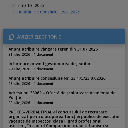
7 martie, 2025
C
Hotărâri ale Consiliului Local 2025
a
t
e
g
o
r
AVIZIER ELECTRONIC
i
e
s
Anunț atribuire vânzare teren din 31.07.2026
:
31 iulie, 2026
1 document
Informare privind gestionarea deșeurilor
29 iulie, 2026
1 document
Anunț atribuire concesiune Nr. 33.175/23.07.2026
23 iulie, 2026
1 document
Adresa nr. 33062 – Ofertă de școlarizare Academia de
Poliție
23 iulie, 2026
1 document
PROCES-VERBAL FINAL al concursului de recrutare
organizat pentru ocuparea funcției publice de execuție
vacante de Inspector, clasa I, grad profesional
asistent, în cadrul Compartimentului Urbanism și