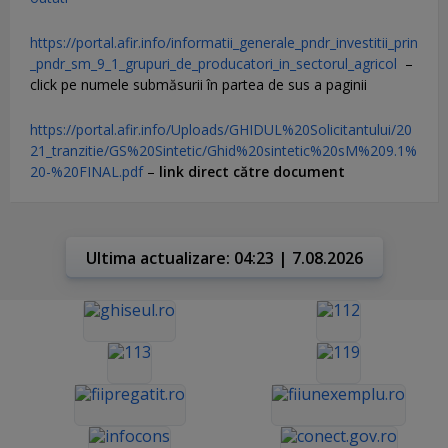
https://portal.afir.info/informatii_generale_pndr_investitii_prin
_pndr_sm_9_1_grupuri_de_producatori_in_sectorul_agricol
–
click pe numele submăsurii în partea de sus a paginii
https://portal.afir.info/Uploads/GHIDUL%20Solicitantului/20
21_tranzitie/GS%20Sintetic/Ghid%20sintetic%20sM%209.1%
20-%20FINAL.pdf
–
link direct către document
Ultima actualizare: 04:23 | 7.08.2026