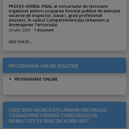
PROCES-VERBAL FINAL al concursului de recrutare
organizat pentru ocuparea funcției publice de execuție
vacante de Inspector, clasa I, grad profesional
asistent, în cadrul Compartimentului Urbanism și
Amenajarea Teritoriului
20 iulie, 2026
1 document
VEZI TOATE ...
PROGRAMĂRI ONLINE BULETINE
PROGRAMARE ONLINE
CREŞTEREA MOBILITĂŢII URBANE DIN ORAŞUL
TĂŞNAD PRIN CREAREA CORIDORULUI DE
MOBILITATE PE DIRECŢIA NORD-VEST