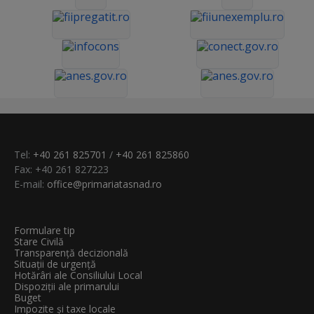
Tel:
+40 261 825701
/
+40 261 825860
Fax: +40 261 827223
E-mail:
office@primariatasnad.ro
Formulare tip
Stare Civilă
Transparenţă decizională
Situații de urgență
Hotărâri ale Consiliului Local
Dispoziții ale primarului
Buget
Impozite și taxe locale