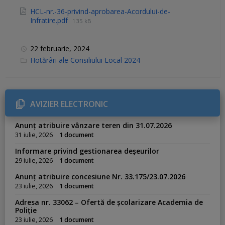
HCL-nr.-36-privind-aprobarea-Acordului-de-
Infratire.pdf
135 kB
22 februarie, 2024
C
Hotărâri ale Consiliului Local 2024
a
t
e
g
o
r
AVIZIER ELECTRONIC
i
e
s
Anunț atribuire vânzare teren din 31.07.2026
:
31 iulie, 2026
1 document
Informare privind gestionarea deșeurilor
29 iulie, 2026
1 document
Anunț atribuire concesiune Nr. 33.175/23.07.2026
23 iulie, 2026
1 document
Adresa nr. 33062 – Ofertă de școlarizare Academia de
Poliție
23 iulie, 2026
1 document