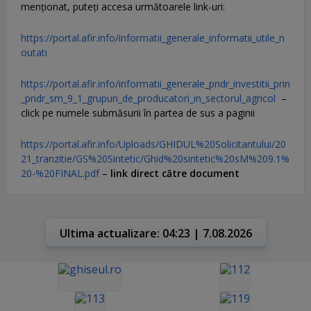
menţionat, puteţi accesa următoarele link-uri:
https://portal.afir.info/informatii_generale_informatii_utile_n
outati
https://portal.afir.info/informatii_generale_pndr_investitii_prin
_pndr_sm_9_1_grupuri_de_producatori_in_sectorul_agricol
–
click pe numele submăsurii în partea de sus a paginii
https://portal.afir.info/Uploads/GHIDUL%20Solicitantului/20
21_tranzitie/GS%20Sintetic/Ghid%20sintetic%20sM%209.1%
20-%20FINAL.pdf
–
link direct către document
Ultima actualizare: 04:23 | 7.08.2026