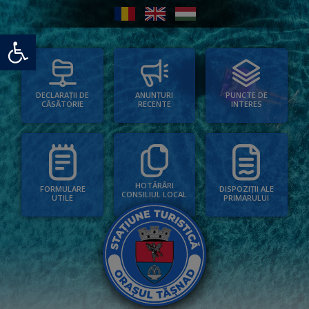
Deschide bara de unelte
PUNCTE DE
ANUNȚURI
DECLARAȚII DE
INTERES
RECENTE
CĂSĂTORIE
HOTĂRÂRI
FORMULARE
DISPOZIȚII ALE
CONSILIUL LOCAL
UTILE
PRIMARULUI