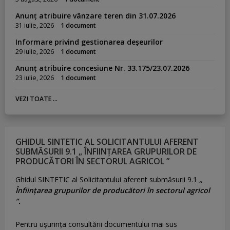
Anunț atribuire vânzare teren din 31.07.2026
31 iulie, 2026
1 document
Informare privind gestionarea deșeurilor
29 iulie, 2026
1 document
Anunț atribuire concesiune Nr. 33.175/23.07.2026
23 iulie, 2026
1 document
VEZI TOATE ...
GHIDUL SINTETIC AL SOLICITANTULUI AFERENT
SUBMĂSURII 9.1 „ ÎNFIINȚAREA GRUPURILOR DE
PRODUCĂTORI ÎN SECTORUL AGRICOL ”
Ghidul SINTETIC al Solicitantului aferent submăsurii 9.1
„
Înființarea grupurilor de producători în sectorul agricol
”.
Pentru uşurinţa consultării documentului mai sus