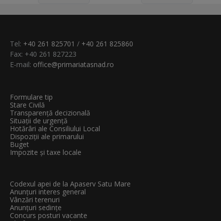
Tel:
+40 261 825701
/
+40 261 825860
Fax: +40 261 827223
E-mail:
office@primariatasnad.ro
Formulare tip
Stare Civilă
Transparenţă decizională
Situații de urgență
Hotărâri ale Consiliului Local
Dispoziții ale primarului
Buget
Impozite și taxe locale
Codexul apei de la Apaserv Satu Mare
Anunțuri interes general
Vânzări terenuri
Anunțuri sedințe
Concurs posturi vacante