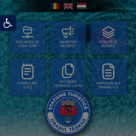
Deschide bara de unelte
PUNCTE DE
ANUNȚURI
DECLARAȚII DE
INTERES
RECENTE
CĂSĂTORIE
HOTĂRÂRI
FORMULARE
DISPOZIȚII ALE
CONSILIUL LOCAL
UTILE
PRIMARULUI