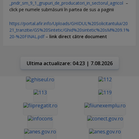
_pndr_sm_9_1_grupuri_de_producatori_in_sectorul_agricol
–
click pe numele submăsurii în partea de sus a paginii
https://portal.afir.info/Uploads/GHIDUL%20Solicitantului/20
21_tranzitie/GS%20Sintetic/Ghid%20sintetic%20sM%209.1%
20-%20FINAL.pdf
–
link direct către document
Ultima actualizare: 04:23 | 7.08.2026