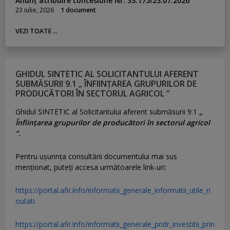
Anunț atribuire concesiune Nr. 33.175/23.07.2026
23 iulie, 2026
1 document
VEZI TOATE ...
GHIDUL SINTETIC AL SOLICITANTULUI AFERENT
SUBMĂSURII 9.1 „ ÎNFIINȚAREA GRUPURILOR DE
PRODUCĂTORI ÎN SECTORUL AGRICOL ”
Ghidul SINTETIC al Solicitantului aferent submăsurii 9.1
„
Înființarea grupurilor de producători în sectorul agricol
”.
Pentru uşurinţa consultării documentului mai sus
menţionat, puteţi accesa următoarele link-uri:
https://portal.afir.info/informatii_generale_informatii_utile_n
outati
https://portal.afir.info/informatii_generale_pndr_investitii_prin