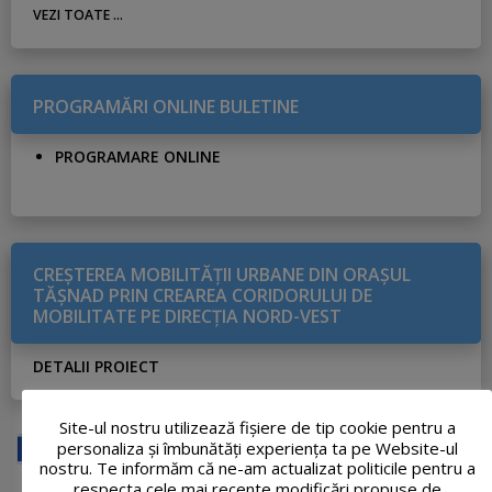
VEZI TOATE ...
PROGRAMĂRI ONLINE BULETINE
PROGRAMARE ONLINE
CREŞTEREA MOBILITĂŢII URBANE DIN ORAŞUL
TĂŞNAD PRIN CREAREA CORIDORULUI DE
MOBILITATE PE DIRECŢIA NORD-VEST
DETALII PROIECT
Site-ul nostru utilizează fişiere de tip cookie pentru a
personaliza și îmbunătăți experiența ta pe Website-ul
nostru. Te informăm că ne-am actualizat politicile pentru a
respecta cele mai recente modificări propuse de