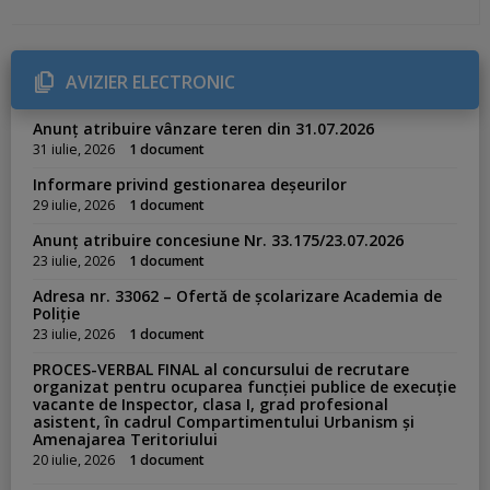
t
e
g
o
r
AVIZIER ELECTRONIC
i
e
s
Anunț atribuire vânzare teren din 31.07.2026
:
31 iulie, 2026
1 document
Informare privind gestionarea deșeurilor
29 iulie, 2026
1 document
Anunț atribuire concesiune Nr. 33.175/23.07.2026
23 iulie, 2026
1 document
Adresa nr. 33062 – Ofertă de școlarizare Academia de
Poliție
23 iulie, 2026
1 document
PROCES-VERBAL FINAL al concursului de recrutare
organizat pentru ocuparea funcției publice de execuție
vacante de Inspector, clasa I, grad profesional
asistent, în cadrul Compartimentului Urbanism și
Amenajarea Teritoriului
20 iulie, 2026
1 document