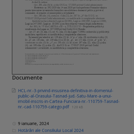
Documente
HCL-nr.-3-privind-insusirea-definitiva-in-domeniul-
public-al-Orasului-Tasnad-jud.-Satu-Mare-a-unui-
imobil-inscris-in-Cartea-Funciara-nr.-110759-Tasnad-
nr.-cad-110759-catego.pdf
120 kB
9 ianuarie, 2024
C
Hotărâri ale Consiliului Local 2024
a