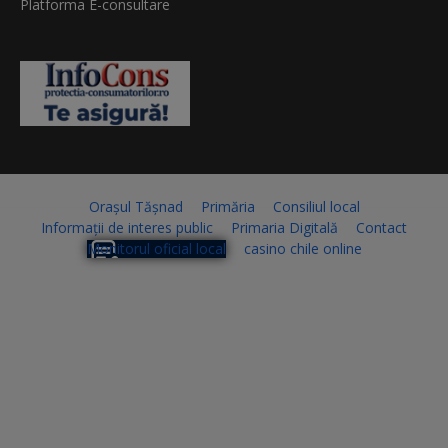
Platforma E-consultare
Orașul Tășnad
Primăria
Consiliul local
Informații de interes public
Primaria Digitală
Contact
Monitorul oficial local
casino chile online