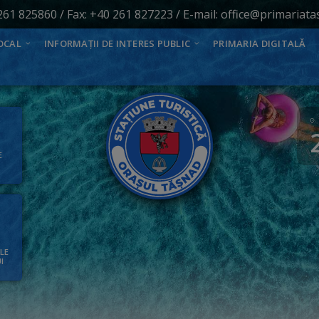
261 825860
/ Fax: +40 261 827223 / E-mail:
office@primariata
OCAL
INFORMAȚII DE INTERES PUBLIC
PRIMARIA DIGITALĂ
E
ALE
I