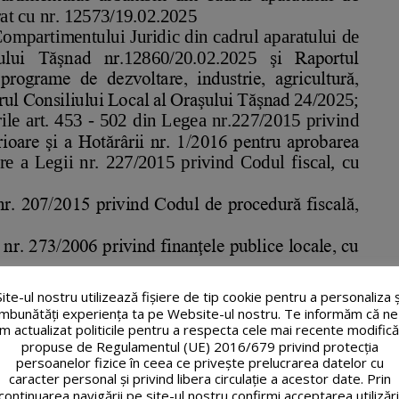
Site-ul nostru utilizează fişiere de tip cookie pentru a personaliza ș
îmbunătăți experiența ta pe Website-ul nostru. Te informăm că ne
m actualizat politicile pentru a respecta cele mai recente modifică
propuse de Regulamentul (UE) 2016/679 privind protecția
persoanelor fizice în ceea ce privește prelucrarea datelor cu
caracter personal și privind libera circulație a acestor date. Prin
continuarea navigării pe site-ul nostru confirmi acceptarea utilizări