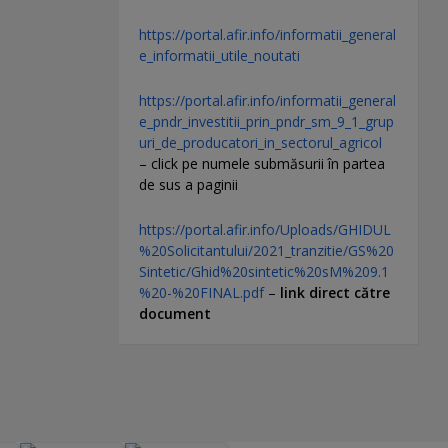
https://portal.afir.info/informatii_general
e_informatii_utile_noutati
https://portal.afir.info/informatii_general
e_pndr_investitii_prin_pndr_sm_9_1_grup
uri_de_producatori_in_sectorul_agricol
– click pe numele submăsurii în partea
de sus a paginii
https://portal.afir.info/Uploads/GHIDUL
%20Solicitantului/2021_tranzitie/GS%20
Sintetic/Ghid%20sintetic%20sM%209.1
%20-%20FINAL.pdf
–
link direct către
document