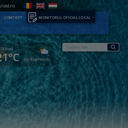
snad.ro
CONTACT
MONITORUL OFICIAL LOCAL
Tăşnad
21°C
Cer fragmentat