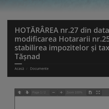
HOTĂRÂREA nr.27 din data 
modificarea Hotararii nr.2
stabilirea impozitelor și ta
Tășnad
Acasă
Documente
Page
1
/
2
Zoom
100%