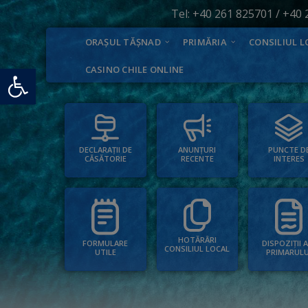
Tel:
+40 261 825701
/
+40 
ORAȘUL TĂȘNAD
PRIMĂRIA
CONSILIUL L
Deschide bara de unelte
CASINO CHILE ONLINE
PUNCTE D
ANUNȚURI
DECLARAȚII DE
INTERES
RECENTE
CĂSĂTORIE
HOTĂRÂRI
FORMULARE
DISPOZIȚII 
CONSILIUL LOCAL
UTILE
PRIMARULU