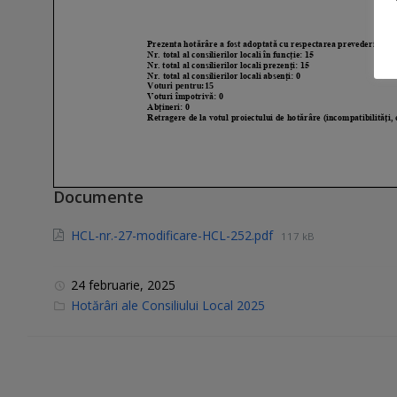
Documente
HCL-nr.-27-modificare-HCL-252.pdf
117 kB
24 februarie, 2025
C
Hotărâri ale Consiliului Local 2025
a
t
e
g
o
r
i