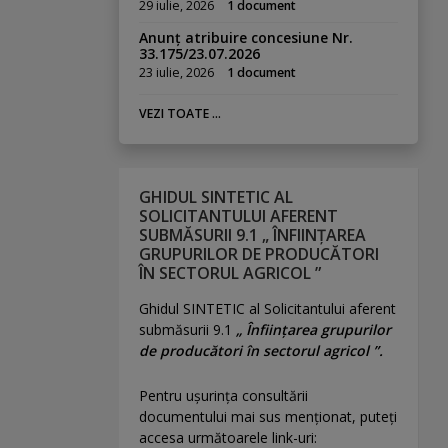
29 iulie, 2026
1 document
Anunț atribuire concesiune Nr.
33.175/23.07.2026
23 iulie, 2026
1 document
VEZI TOATE ...
GHIDUL SINTETIC AL
SOLICITANTULUI AFERENT
SUBMĂSURII 9.1 „ ÎNFIINȚAREA
GRUPURILOR DE PRODUCĂTORI
ÎN SECTORUL AGRICOL ”
Ghidul SINTETIC al Solicitantului aferent
submăsurii 9.1
„ Înființarea grupurilor
de producători în sectorul agricol ”.
Pentru uşurinţa consultării
documentului mai sus menţionat, puteţi
accesa următoarele link-uri: