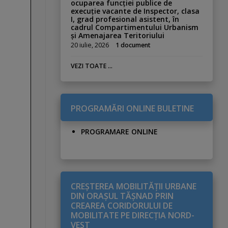
ocuparea funcției publice de
execuție vacante de Inspector, clasa
I, grad profesional asistent, în
cadrul Compartimentului Urbanism
și Amenajarea Teritoriului
20 iulie, 2026
1 document
VEZI TOATE ...
PROGRAMĂRI ONLINE BULETINE
PROGRAMARE ONLINE
CREŞTEREA MOBILITĂŢII URBANE
DIN ORAŞUL TĂŞNAD PRIN
CREAREA CORIDORULUI DE
MOBILITATE PE DIRECŢIA NORD-
VEST