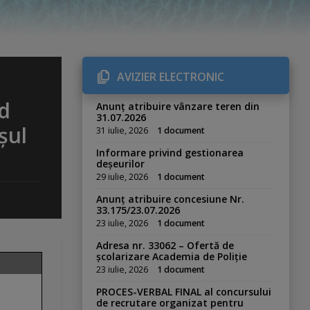
AVIZIER ELECTRONIC
nd
Anunț atribuire vânzare teren din
31.07.2026
șul
31 iulie, 2026
1 document
Informare privind gestionarea
deșeurilor
29 iulie, 2026
1 document
Anunț atribuire concesiune Nr.
33.175/23.07.2026
23 iulie, 2026
1 document
Adresa nr. 33062 – Ofertă de
școlarizare Academia de Poliție
23 iulie, 2026
1 document
PROCES-VERBAL FINAL al concursului
de recrutare organizat pentru