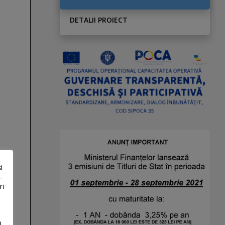
DETALII PROIECT
i
-
ri
i