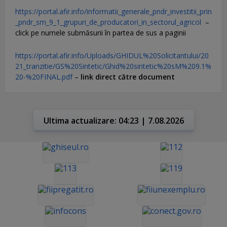
https://portal.afir.info/informatii_generale_pndr_investitii_prin
_pndr_sm_9_1_grupuri_de_producatori_in_sectorul_agricol
–
click pe numele submăsurii în partea de sus a paginii
https://portal.afir.info/Uploads/GHIDUL%20Solicitantului/20
21_tranzitie/GS%20Sintetic/Ghid%20sintetic%20sM%209.1%
20-%20FINAL.pdf
–
link direct către document
Ultima actualizare: 04:23 | 7.08.2026