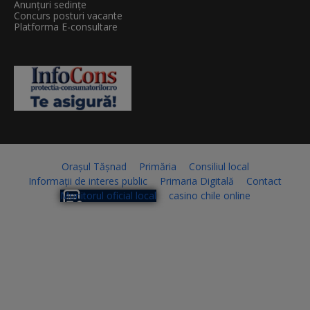
Anunțuri sedințe
Concurs posturi vacante
Platforma E-consultare
Orașul Tășnad
Primăria
Consiliul local
Informații de interes public
Primaria Digitală
Contact
Monitorul oficial local
casino chile online