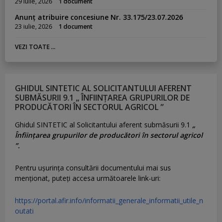
29 iulie, 2026
1 document
Anunț atribuire concesiune Nr. 33.175/23.07.2026
23 iulie, 2026
1 document
VEZI TOATE ...
GHIDUL SINTETIC AL SOLICITANTULUI AFERENT
SUBMĂSURII 9.1 „ ÎNFIINȚAREA GRUPURILOR DE
PRODUCĂTORI ÎN SECTORUL AGRICOL ”
Ghidul SINTETIC al Solicitantului aferent submăsurii 9.1
„
Înființarea grupurilor de producători în sectorul agricol
”.
Pentru uşurinţa consultării documentului mai sus
menţionat, puteţi accesa următoarele link-uri:
https://portal.afir.info/informatii_generale_informatii_utile_n
outati