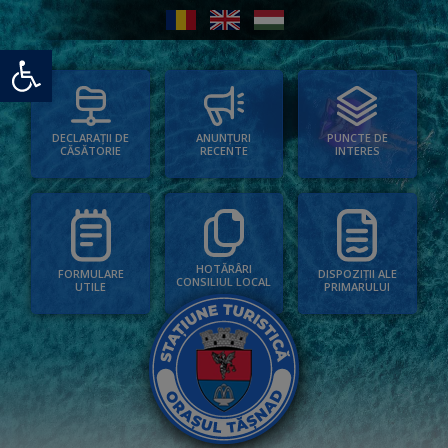
Deschide bara de unelte
PUNCTE DE
ANUNȚURI
DECLARAȚII DE
INTERES
RECENTE
CĂSĂTORIE
HOTĂRÂRI
FORMULARE
DISPOZIȚII ALE
CONSILIUL LOCAL
UTILE
PRIMARULUI