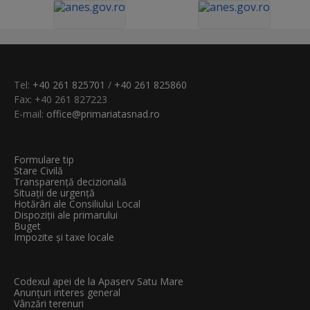
Tel:
+40 261 825701
/
+40 261 825860
Fax: +40 261 827223
E-mail:
office@primariatasnad.ro
Formulare tip
Stare Civilă
Transparenţă decizională
Situații de urgență
Hotărâri ale Consiliului Local
Dispoziții ale primarului
Buget
Impozite și taxe locale
Codexul apei de la Apaserv Satu Mare
Anunțuri interes general
Vânzări terenuri