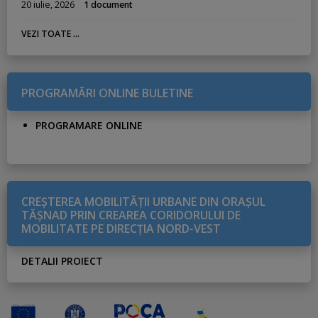
20 iulie, 2026
1 document
VEZI TOATE ...
PROGRAMĂRI ONLINE BULETINE
PROGRAMARE ONLINE
CREŞTEREA MOBILITĂŢII URBANE DIN ORAŞUL
TĂŞNAD PRIN CREAREA CORIDORULUI DE
MOBILITATE PE DIRECŢIA NORD-VEST
DETALII PROIECT