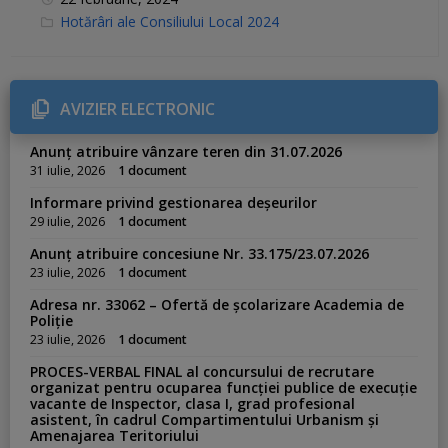
C
Hotărâri ale Consiliului Local 2024
a
t
e
g
o
r
AVIZIER ELECTRONIC
i
e
s
Anunț atribuire vânzare teren din 31.07.2026
:
31 iulie, 2026
1 document
Informare privind gestionarea deșeurilor
29 iulie, 2026
1 document
Anunț atribuire concesiune Nr. 33.175/23.07.2026
23 iulie, 2026
1 document
Adresa nr. 33062 – Ofertă de școlarizare Academia de
Poliție
23 iulie, 2026
1 document
PROCES-VERBAL FINAL al concursului de recrutare
organizat pentru ocuparea funcției publice de execuție
vacante de Inspector, clasa I, grad profesional
asistent, în cadrul Compartimentului Urbanism și
Amenajarea Teritoriului