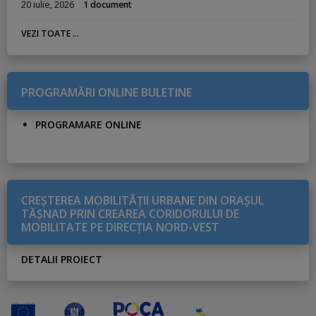
20 iulie, 2026
1 document
VEZI TOATE ...
PROGRAMĂRI ONLINE BULETINE
PROGRAMARE ONLINE
CREŞTEREA MOBILITĂŢII URBANE DIN ORAŞUL
TĂŞNAD PRIN CREAREA CORIDORULUI DE
MOBILITATE PE DIRECŢIA NORD-VEST
DETALII PROIECT