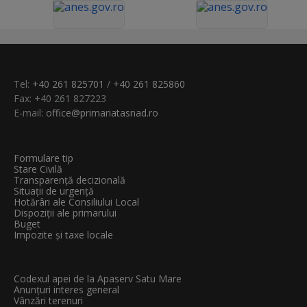
Tel:
+40 261 825701
/
+40 261 825860
Fax: +40 261 827223
E-mail:
office@primariatasnad.ro
Formulare tip
Stare Civilă
Transparenţă decizională
Situații de urgență
Hotărâri ale Consiliului Local
Dispoziții ale primarului
Buget
Impozite și taxe locale
Codexul apei de la Apaserv Satu Mare
Anunțuri interes general
Vânzări terenuri