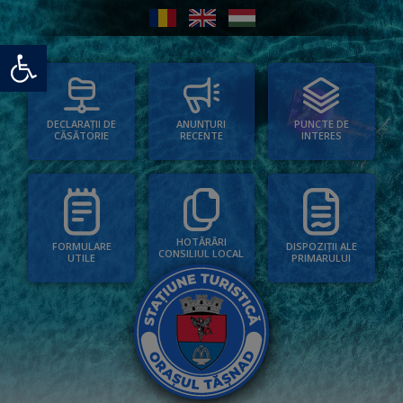
Deschide bara de unelte
PUNCTE DE
ANUNȚURI
DECLARAȚII DE
INTERES
RECENTE
CĂSĂTORIE
HOTĂRÂRI
FORMULARE
DISPOZIȚII ALE
CONSILIUL LOCAL
UTILE
PRIMARULUI