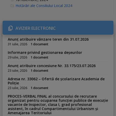
C
Hotărâri ale Consiliului Local 2024
a
t
e
g
o
r
AVIZIER ELECTRONIC
i
e
s
Anunț atribuire vânzare teren din 31.07.2026
:
31 iulie, 2026
1 document
Informare privind gestionarea deșeurilor
29 iulie, 2026
1 document
Anunț atribuire concesiune Nr. 33.175/23.07.2026
23 iulie, 2026
1 document
Adresa nr. 33062 – Ofertă de școlarizare Academia de
Poliție
23 iulie, 2026
1 document
PROCES-VERBAL FINAL al concursului de recrutare
organizat pentru ocuparea funcției publice de execuție
vacante de Inspector, clasa I, grad profesional
asistent, în cadrul Compartimentului Urbanism și
Amenajarea Teritoriului