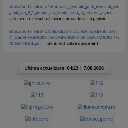
https://portal.afir.info/informatii_generale_pndr_investitii_prin
_pndr_sm_9_1_grupuri_de_producatori_in_sectorul_agricol
–
click pe numele submăsurii în partea de sus a paginii
https://portal.afir.info/Uploads/GHIDUL%20Solicitantului/20
21_tranzitie/GS%20Sintetic/Ghid%20sintetic%20sM%209.1%
20-%20FINAL.pdf
–
link direct către document
Ultima actualizare: 04:23 | 7.08.2026