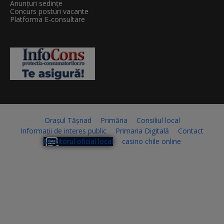
Anunțuri sedințe
Concurs posturi vacante
Platforma E-consultare
Orașul Tășnad
Primăria
Consiliul local
Informații de interes public
Primaria Digitală
Contact
Monitorul oficial local
casino chile online