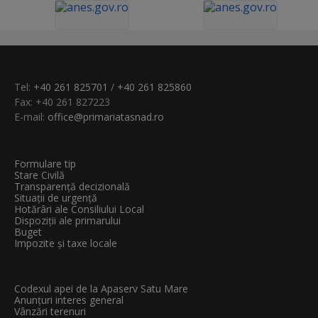
Tel:
+40 261 825701
/
+40 261 825860
Fax: +40 261 827223
E-mail:
office@primariatasnad.ro
Formulare tip
Stare Civilă
Transparenţă decizională
Situații de urgență
Hotărâri ale Consiliului Local
Dispoziții ale primarului
Buget
Impozite și taxe locale
Codexul apei de la Apaserv Satu Mare
Anunțuri interes general
Vânzări terenuri