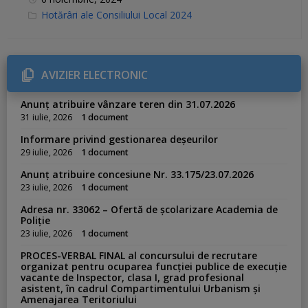
C
Hotărâri ale Consiliului Local 2024
a
t
e
g
o
r
AVIZIER ELECTRONIC
i
e
s
Anunț atribuire vânzare teren din 31.07.2026
:
31 iulie, 2026
1 document
Informare privind gestionarea deșeurilor
29 iulie, 2026
1 document
Anunț atribuire concesiune Nr. 33.175/23.07.2026
23 iulie, 2026
1 document
Adresa nr. 33062 – Ofertă de școlarizare Academia de
Poliție
23 iulie, 2026
1 document
PROCES-VERBAL FINAL al concursului de recrutare
organizat pentru ocuparea funcției publice de execuție
vacante de Inspector, clasa I, grad profesional
asistent, în cadrul Compartimentului Urbanism și
Amenajarea Teritoriului