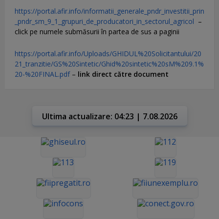
https://portal.afir.info/informatii_generale_pndr_investitii_prin
_pndr_sm_9_1_grupuri_de_producatori_in_sectorul_agricol
–
click pe numele submăsurii în partea de sus a paginii
https://portal.afir.info/Uploads/GHIDUL%20Solicitantului/20
21_tranzitie/GS%20Sintetic/Ghid%20sintetic%20sM%209.1%
20-%20FINAL.pdf
–
link direct către document
Ultima actualizare: 04:23 | 7.08.2026