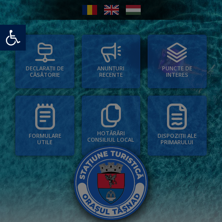
Deschide bara de unelte
PUNCTE DE
ANUNȚURI
DECLARAȚII DE
INTERES
RECENTE
CĂSĂTORIE
HOTĂRÂRI
FORMULARE
DISPOZIȚII ALE
CONSILIUL LOCAL
UTILE
PRIMARULUI