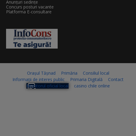
Anunțuri sedințe
Concurs posturi vacante
Platforma E-consultare
Orașul Tășnad
Primăria
Consiliul local
Informații de interes public
Primaria Digitală
Contact
Monitorul oficial local
casino chile online