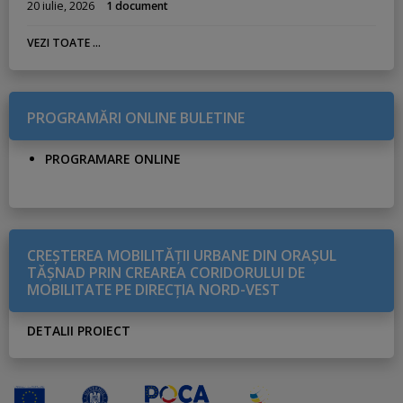
20 iulie, 2026
1 document
VEZI TOATE ...
PROGRAMĂRI ONLINE BULETINE
PROGRAMARE ONLINE
CREŞTEREA MOBILITĂŢII URBANE DIN ORAŞUL
TĂŞNAD PRIN CREAREA CORIDORULUI DE
MOBILITATE PE DIRECŢIA NORD-VEST
DETALII PROIECT