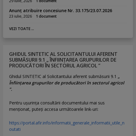
29 iulie, 2026
1 document
Anunț atribuire concesiune Nr. 33.175/23.07.2026
23 iulie, 2026
1 document
VEZI TOATE ...
GHIDUL SINTETIC AL SOLICITANTULUI AFERENT
SUBMĂSURII 9.1 „ ÎNFIINȚAREA GRUPURILOR DE
PRODUCĂTORI ÎN SECTORUL AGRICOL ”
Ghidul SINTETIC al Solicitantului aferent submăsurii 9.1
„
Înființarea grupurilor de producători în sectorul agricol
”.
Pentru uşurinţa consultării documentului mai sus
menţionat, puteţi accesa următoarele link-uri:
https://portal.afir.info/informatii_generale_informatii_utile_n
outati