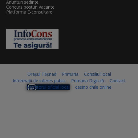
Anunțuri sedințe
Concurs posturi vacante
Platforma E-consultare
Orașul Tășnad
Primăria
Consiliul local
Informații de interes public
Primaria Digitală
Contact
Monitorul oficial local
casino chile online