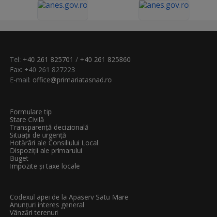
Tel:
+40 261 825701
/
+40 261 825860
Fax: +40 261 827223
E-mail:
office@primariatasnad.ro
Formulare tip
Stare Civilă
Transparenţă decizională
Situații de urgență
Hotărâri ale Consiliului Local
Dispoziții ale primarului
Buget
Impozite și taxe locale
Codexul apei de la Apaserv Satu Mare
Anunțuri interes general
Vânzări terenuri