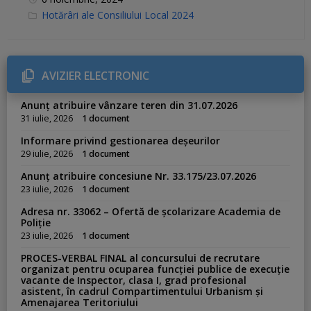
C
Hotărâri ale Consiliului Local 2024
a
t
e
g
o
r
AVIZIER ELECTRONIC
i
e
s
Anunț atribuire vânzare teren din 31.07.2026
:
31 iulie, 2026
1 document
Informare privind gestionarea deșeurilor
29 iulie, 2026
1 document
Anunț atribuire concesiune Nr. 33.175/23.07.2026
23 iulie, 2026
1 document
Adresa nr. 33062 – Ofertă de școlarizare Academia de
Poliție
23 iulie, 2026
1 document
PROCES-VERBAL FINAL al concursului de recrutare
organizat pentru ocuparea funcției publice de execuție
vacante de Inspector, clasa I, grad profesional
asistent, în cadrul Compartimentului Urbanism și
Amenajarea Teritoriului