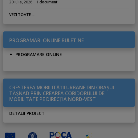
20 iulie, 2026
1 document
VEZI TOATE ...
PROGRAMĂRI ONLINE BULETINE
PROGRAMARE ONLINE
CREŞTEREA MOBILITĂŢII URBANE DIN ORAŞUL
TĂŞNAD PRIN CREAREA CORIDORULUI DE
MOBILITATE PE DIRECŢIA NORD-VEST
DETALII PROIECT