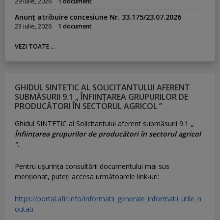
29 iulie, 2026
1 document
Anunț atribuire concesiune Nr. 33.175/23.07.2026
23 iulie, 2026
1 document
VEZI TOATE ...
GHIDUL SINTETIC AL SOLICITANTULUI AFERENT
SUBMĂSURII 9.1 „ ÎNFIINȚAREA GRUPURILOR DE
PRODUCĂTORI ÎN SECTORUL AGRICOL ”
Ghidul SINTETIC al Solicitantului aferent submăsurii 9.1
„
Înființarea grupurilor de producători în sectorul agricol
”.
Pentru uşurinţa consultării documentului mai sus
menţionat, puteţi accesa următoarele link-uri:
https://portal.afir.info/informatii_generale_informatii_utile_n
outati