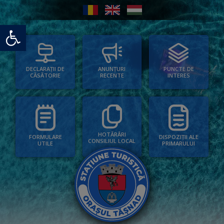
Deschide bara de unelte
PUNCTE DE
ANUNȚURI
DECLARAȚII DE
INTERES
RECENTE
CĂSĂTORIE
HOTĂRÂRI
FORMULARE
DISPOZIȚII ALE
CONSILIUL LOCAL
UTILE
PRIMARULUI