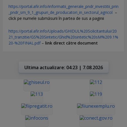
https://portal.afir.info/informatii_generale_pndr_investitii_prin
_pndr_sm_9_1_grupuri_de_producatori_in_sectorul_agricol
–
click pe numele submăsurii în partea de sus a paginii
https://portal.afir.info/Uploads/GHIDUL%20Solicitantului/20
21_tranzitie/GS%20Sintetic/Ghid%20sintetic%20sM%209.1%
20-%20FINAL.pdf
–
link direct către document
Ultima actualizare: 04:23 | 7.08.2026