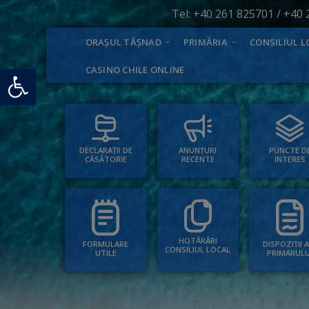
Tel:
+40 261 825701
/
+40 
ORAȘUL TĂȘNAD
PRIMĂRIA
CONSILIUL L
Deschide bara de unelte
CASINO CHILE ONLINE
PUNCTE D
ANUNȚURI
DECLARAȚII DE
INTERES
RECENTE
CĂSĂTORIE
HOTĂRÂRI
FORMULARE
DISPOZIȚII 
CONSILIUL LOCAL
UTILE
PRIMARULU