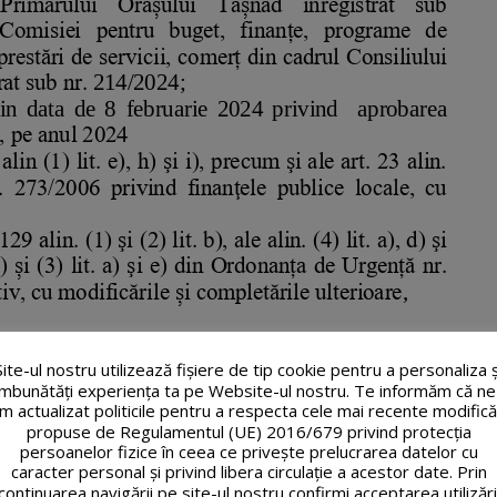
Site-ul nostru utilizează fişiere de tip cookie pentru a personaliza ș
îmbunătăți experiența ta pe Website-ul nostru. Te informăm că ne
m actualizat politicile pentru a respecta cele mai recente modifică
propuse de Regulamentul (UE) 2016/679 privind protecția
persoanelor fizice în ceea ce privește prelucrarea datelor cu
caracter personal și privind libera circulație a acestor date. Prin
continuarea navigării pe site-ul nostru confirmi acceptarea utilizări