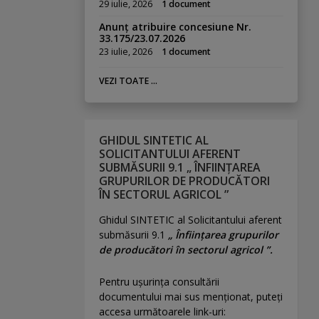
29 iulie, 2026
1 document
Anunț atribuire concesiune Nr.
33.175/23.07.2026
23 iulie, 2026
1 document
VEZI TOATE ...
GHIDUL SINTETIC AL
SOLICITANTULUI AFERENT
SUBMĂSURII 9.1 „ ÎNFIINȚAREA
GRUPURILOR DE PRODUCĂTORI
ÎN SECTORUL AGRICOL ”
Ghidul SINTETIC al Solicitantului aferent
submăsurii 9.1
„ Înființarea grupurilor
de producători în sectorul agricol ”.
Pentru uşurinţa consultării
documentului mai sus menţionat, puteţi
accesa următoarele link-uri: