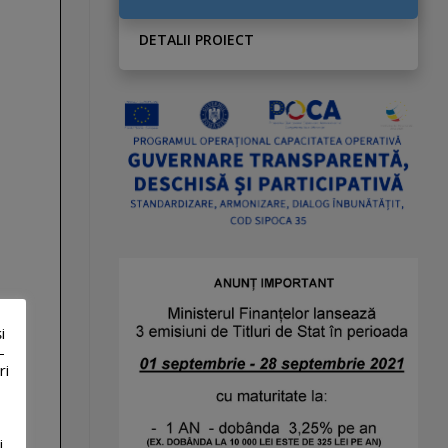
DETALII PROIECT
i
-
ri
i