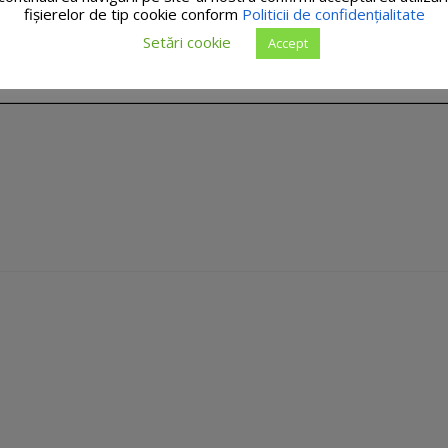
fişierelor de tip cookie conform
Politicii de confidențialitate
Setări cookie
Accept