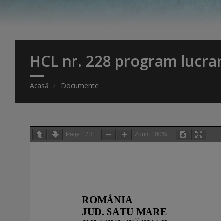
HCL nr. 228 program lucrar
Acasă
Documente
Page
1
/
3
Zoom
100%