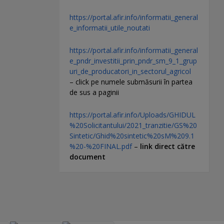
https://portal.afir.info/informatii_general
e_informatii_utile_noutati
https://portal.afir.info/informatii_general
e_pndr_investitii_prin_pndr_sm_9_1_grup
uri_de_producatori_in_sectorul_agricol
– click pe numele submăsurii în partea
de sus a paginii
https://portal.afir.info/Uploads/GHIDUL
%20Solicitantului/2021_tranzitie/GS%20
Sintetic/Ghid%20sintetic%20sM%209.1
%20-%20FINAL.pdf
–
link direct către
document