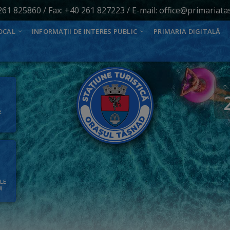
261 825860
/ Fax: +40 261 827223 / E-mail:
office@primariata
OCAL
INFORMAȚII DE INTERES PUBLIC
PRIMARIA DIGITALĂ
E
ALE
I