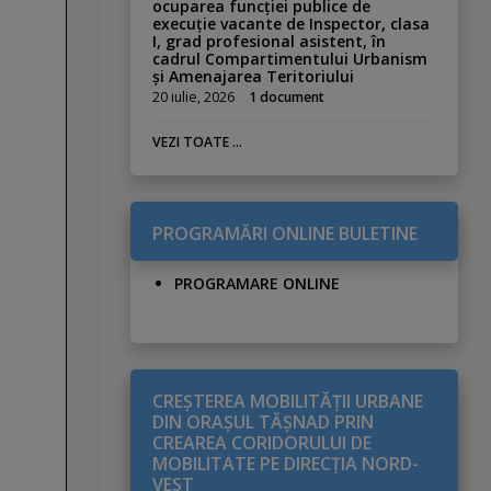
ocuparea funcției publice de
execuție vacante de Inspector, clasa
I, grad profesional asistent, în
cadrul Compartimentului Urbanism
și Amenajarea Teritoriului
20 iulie, 2026
1 document
VEZI TOATE ...
PROGRAMĂRI ONLINE BULETINE
PROGRAMARE ONLINE
CREŞTEREA MOBILITĂŢII URBANE
DIN ORAŞUL TĂŞNAD PRIN
CREAREA CORIDORULUI DE
MOBILITATE PE DIRECŢIA NORD-
VEST