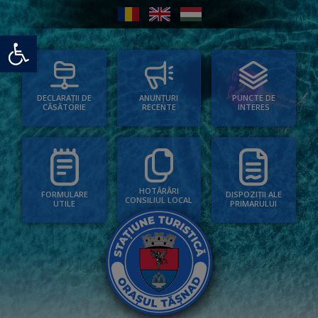
Deschide bara de unelte
PUNCTE DE
ANUNȚURI
DECLARAȚII DE
INTERES
RECENTE
CĂSĂTORIE
HOTĂRÂRI
FORMULARE
DISPOZIȚII ALE
CONSILIUL LOCAL
UTILE
PRIMARULUI