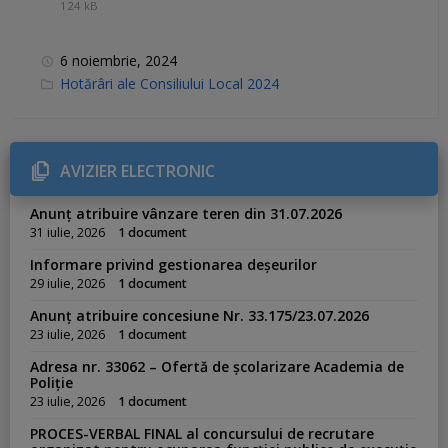
124 kB
6 noiembrie, 2024
C
Hotărâri ale Consiliului Local 2024
a
t
e
g
o
r
AVIZIER ELECTRONIC
i
e
s
Anunț atribuire vânzare teren din 31.07.2026
:
31 iulie, 2026
1 document
Informare privind gestionarea deșeurilor
29 iulie, 2026
1 document
Anunț atribuire concesiune Nr. 33.175/23.07.2026
23 iulie, 2026
1 document
Adresa nr. 33062 – Ofertă de școlarizare Academia de
Poliție
23 iulie, 2026
1 document
PROCES-VERBAL FINAL al concursului de recrutare