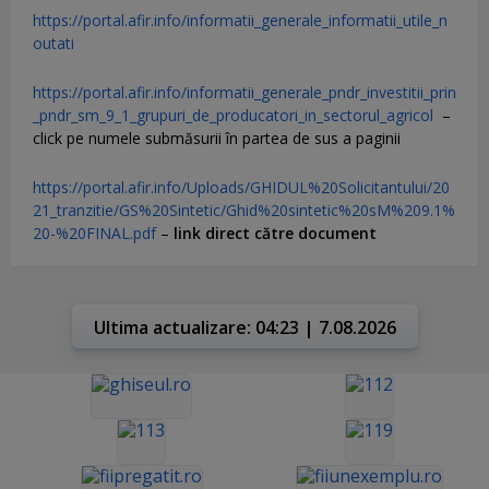
https://portal.afir.info/informatii_generale_informatii_utile_n
outati
https://portal.afir.info/informatii_generale_pndr_investitii_prin
_pndr_sm_9_1_grupuri_de_producatori_in_sectorul_agricol
–
click pe numele submăsurii în partea de sus a paginii
https://portal.afir.info/Uploads/GHIDUL%20Solicitantului/20
21_tranzitie/GS%20Sintetic/Ghid%20sintetic%20sM%209.1%
20-%20FINAL.pdf
–
link direct către document
Ultima actualizare: 04:23 | 7.08.2026