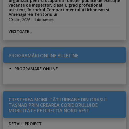
organizat pentru ocuparea funcției publice de execuție
vacante de Inspector, clasa I, grad profesional
asistent, în cadrul Compartimentului Urbanism și
Amenajarea Teritoriului
20 iulie, 2026
1 document
VEZI TOATE ...
PROGRAMĂRI ONLINE BULETINE
PROGRAMARE ONLINE
CREŞTEREA MOBILITĂŢII URBANE DIN ORAŞUL
TĂŞNAD PRIN CREAREA CORIDORULUI DE
MOBILITATE PE DIRECŢIA NORD-VEST
DETALII PROIECT