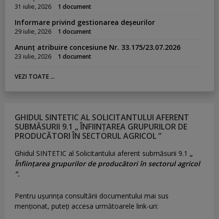
31 iulie, 2026
1 document
Informare privind gestionarea deșeurilor
29 iulie, 2026
1 document
Anunț atribuire concesiune Nr. 33.175/23.07.2026
23 iulie, 2026
1 document
VEZI TOATE ...
GHIDUL SINTETIC AL SOLICITANTULUI AFERENT
SUBMĂSURII 9.1 „ ÎNFIINȚAREA GRUPURILOR DE
PRODUCĂTORI ÎN SECTORUL AGRICOL ”
Ghidul SINTETIC al Solicitantului aferent submăsurii 9.1
„
Înființarea grupurilor de producători în sectorul agricol
”.
Pentru uşurinţa consultării documentului mai sus
menţionat, puteţi accesa următoarele link-uri: