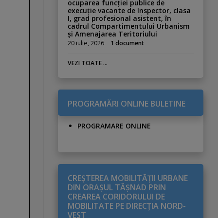
ocuparea funcției publice de
execuție vacante de Inspector, clasa
I, grad profesional asistent, în
cadrul Compartimentului Urbanism
și Amenajarea Teritoriului
20 iulie, 2026
1 document
VEZI TOATE ...
PROGRAMĂRI ONLINE BULETINE
PROGRAMARE ONLINE
CREŞTEREA MOBILITĂŢII URBANE
DIN ORAŞUL TĂŞNAD PRIN
CREAREA CORIDORULUI DE
MOBILITATE PE DIRECŢIA NORD-
VEST