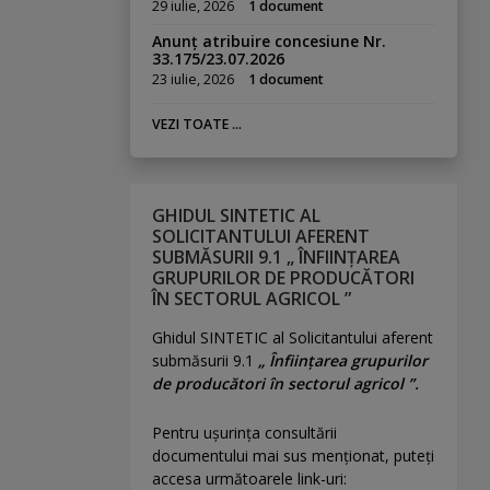
29 iulie, 2026
1 document
Anunț atribuire concesiune Nr.
33.175/23.07.2026
23 iulie, 2026
1 document
VEZI TOATE ...
GHIDUL SINTETIC AL
SOLICITANTULUI AFERENT
SUBMĂSURII 9.1 „ ÎNFIINȚAREA
GRUPURILOR DE PRODUCĂTORI
ÎN SECTORUL AGRICOL ”
Ghidul SINTETIC al Solicitantului aferent
submăsurii 9.1
„ Înființarea grupurilor
de producători în sectorul agricol ”.
Pentru uşurinţa consultării
documentului mai sus menţionat, puteţi
accesa următoarele link-uri: