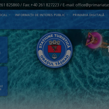
261 825860
/ Fax: +40 261 827223 / E-mail:
office@primariata
OCAL
INFORMAȚII DE INTERES PUBLIC
PRIMARIA DIGITALĂ
E
ALE
I