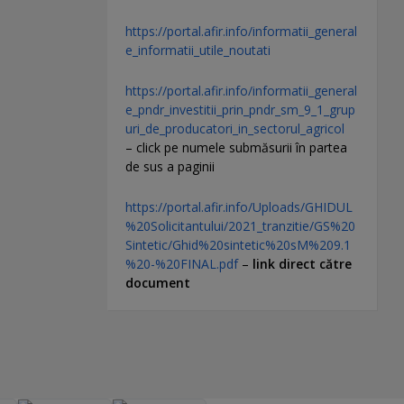
https://portal.afir.info/informatii_general
e_informatii_utile_noutati
https://portal.afir.info/informatii_general
e_pndr_investitii_prin_pndr_sm_9_1_grup
uri_de_producatori_in_sectorul_agricol
– click pe numele submăsurii în partea
de sus a paginii
https://portal.afir.info/Uploads/GHIDUL
%20Solicitantului/2021_tranzitie/GS%20
Sintetic/Ghid%20sintetic%20sM%209.1
%20-%20FINAL.pdf
–
link direct către
document