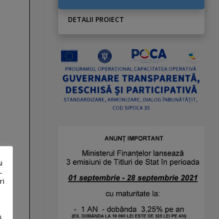
DETALII PROIECT
i
-
ri
i