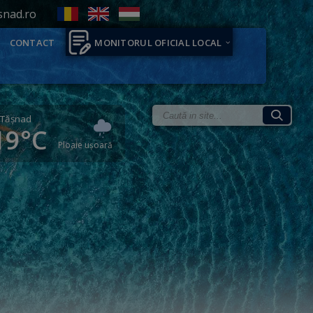
snad.ro
CONTACT
MONITORUL OFICIAL LOCAL
Tăşnad
19°C
Ploaie ușoară