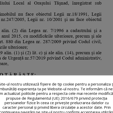
Site-ul nostru utilizează fişiere de tip cookie pentru a personaliza ș
îmbunătăți experiența ta pe Website-ul nostru. Te informăm că ne
m actualizat politicile pentru a respecta cele mai recente modifică
propuse de Regulamentul (UE) 2016/679 privind protecția
persoanelor fizice în ceea ce privește prelucrarea datelor cu
caracter personal și privind libera circulație a acestor date. Prin
continuarea navigării pe site-ul nostru confirmi acceptarea utilizări