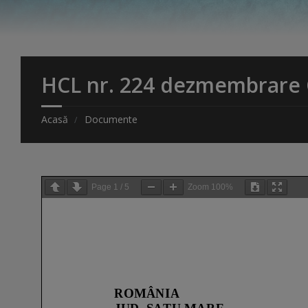
HCL nr. 224 dezmembrare 
Acasă
Documente
Page
1
/
5
Zoom
100%