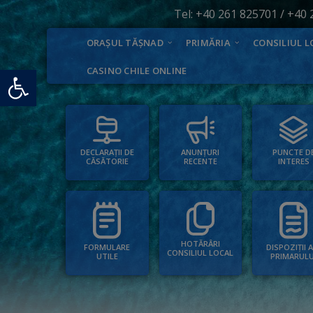
Tel:
+40 261 825701
/
+40 
ORAȘUL TĂȘNAD
PRIMĂRIA
CONSILIUL L
Deschide bara de unelte
CASINO CHILE ONLINE
PUNCTE D
ANUNȚURI
DECLARAȚII DE
INTERES
RECENTE
CĂSĂTORIE
HOTĂRÂRI
FORMULARE
DISPOZIȚII 
CONSILIUL LOCAL
UTILE
PRIMARULU