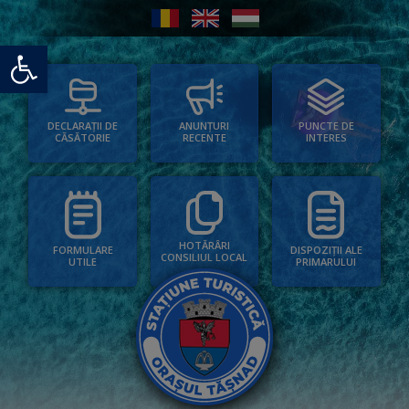
Deschide bara de unelte
PUNCTE DE
ANUNȚURI
DECLARAȚII DE
INTERES
RECENTE
CĂSĂTORIE
HOTĂRÂRI
FORMULARE
DISPOZIȚII ALE
CONSILIUL LOCAL
UTILE
PRIMARULUI