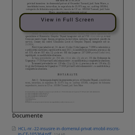
View in Full Screen
Documente
HCL-nr.-22-insusire-in-domeniul-privat-imobil-inscris-
in-CF-105364.pdf
114 kB