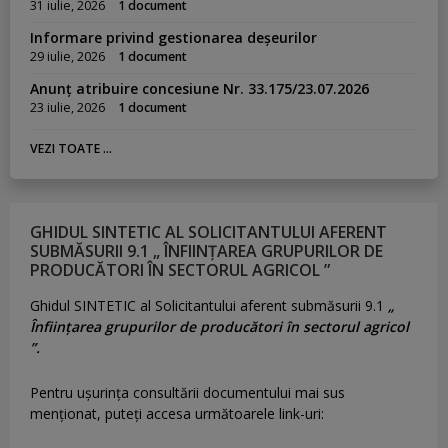
31 iulie, 2026
1 document
Informare privind gestionarea deșeurilor
29 iulie, 2026
1 document
Anunț atribuire concesiune Nr. 33.175/23.07.2026
23 iulie, 2026
1 document
VEZI TOATE ...
GHIDUL SINTETIC AL SOLICITANTULUI AFERENT
SUBMĂSURII 9.1 „ ÎNFIINȚAREA GRUPURILOR DE
PRODUCĂTORI ÎN SECTORUL AGRICOL ”
Ghidul SINTETIC al Solicitantului aferent submăsurii 9.1
„
Înființarea grupurilor de producători în sectorul agricol
”.
Pentru uşurinţa consultării documentului mai sus
menţionat, puteţi accesa următoarele link-uri: