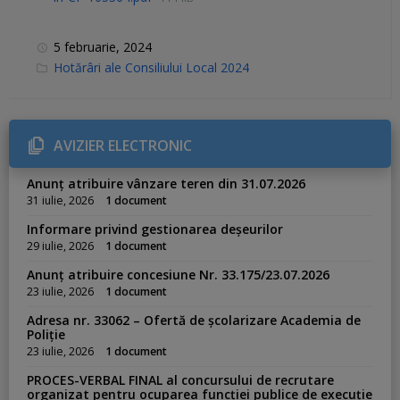
5 februarie, 2024
C
Hotărâri ale Consiliului Local 2024
a
t
e
g
o
r
AVIZIER ELECTRONIC
i
e
s
Anunț atribuire vânzare teren din 31.07.2026
:
31 iulie, 2026
1 document
Informare privind gestionarea deșeurilor
29 iulie, 2026
1 document
Anunț atribuire concesiune Nr. 33.175/23.07.2026
23 iulie, 2026
1 document
Adresa nr. 33062 – Ofertă de școlarizare Academia de
Poliție
23 iulie, 2026
1 document
PROCES-VERBAL FINAL al concursului de recrutare
organizat pentru ocuparea funcției publice de execuție