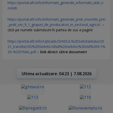
https://portal.afir.info/informatii_generale_informatii_utile_n
outati
https://portal.afir.info/informatii_generale_pndr_investitii_prin
_pndr_sm_9_1_grupuri_de_producatori_in_sectorul_agricol
–
click pe numele submăsurii în partea de sus a paginii
https://portal.afir.info/Uploads/GHIDUL%20Solicitantului/20
21_tranzitie/GS%20Sintetic/Ghid%20sintetic%20sM%209.1%
20-%20FINAL.pdf
–
link direct către document
Ultima actualizare: 04:23 | 7.08.2026