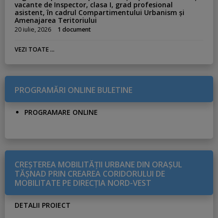
vacante de Inspector, clasa I, grad profesional
asistent, în cadrul Compartimentului Urbanism și
Amenajarea Teritoriului
20 iulie, 2026
1 document
VEZI TOATE ...
PROGRAMĂRI ONLINE BULETINE
PROGRAMARE ONLINE
CREŞTEREA MOBILITĂŢII URBANE DIN ORAŞUL
TĂŞNAD PRIN CREAREA CORIDORULUI DE
MOBILITATE PE DIRECŢIA NORD-VEST
DETALII PROIECT