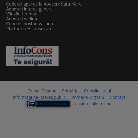
Codexul apei de la Apaserv Satu Mare
Anunțuri interes general
Vânzări terenuri
Anunțuri sedințe
Concurs posturi vacante
Platforma E-consultare
Orașul Tășnad
Primăria
Consiliul local
Informații de interes public
Primaria Digitală
Contact
Monitorul oficial local
casino chile online