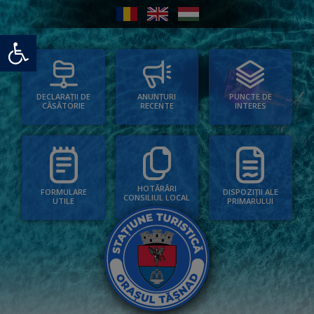
Deschide bara de unelte
PUNCTE DE
ANUNȚURI
DECLARAȚII DE
INTERES
RECENTE
CĂSĂTORIE
HOTĂRÂRI
FORMULARE
DISPOZIȚII ALE
CONSILIUL LOCAL
UTILE
PRIMARULUI