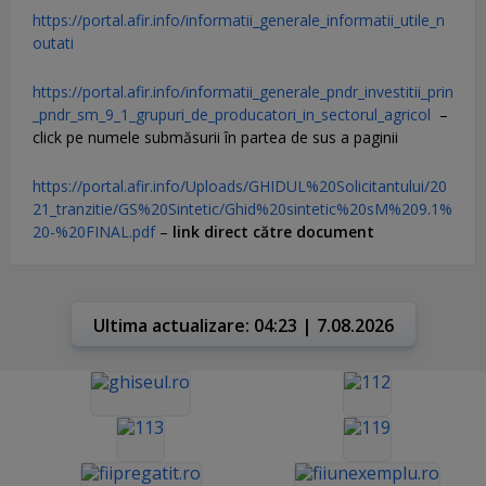
https://portal.afir.info/informatii_generale_informatii_utile_n
outati
https://portal.afir.info/informatii_generale_pndr_investitii_prin
_pndr_sm_9_1_grupuri_de_producatori_in_sectorul_agricol
–
click pe numele submăsurii în partea de sus a paginii
https://portal.afir.info/Uploads/GHIDUL%20Solicitantului/20
21_tranzitie/GS%20Sintetic/Ghid%20sintetic%20sM%209.1%
20-%20FINAL.pdf
–
link direct către document
Ultima actualizare: 04:23 | 7.08.2026