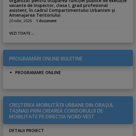
organizat pentru ocuparea funcției publice de execuție
vacante de Inspector, clasa I, grad profesional
asistent, în cadrul Compartimentului Urbanism și
Amenajarea Teritoriului
20 iulie, 2026
1 document
VEZI TOATE ...
PROGRAMĂRI ONLINE BULETINE
PROGRAMARE ONLINE
CREŞTEREA MOBILITĂŢII URBANE DIN ORAŞUL
TĂŞNAD PRIN CREAREA CORIDORULUI DE
MOBILITATE PE DIRECŢIA NORD-VEST
DETALII PROIECT