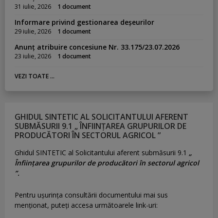
31 iulie, 2026
1 document
Informare privind gestionarea deșeurilor
29 iulie, 2026
1 document
Anunț atribuire concesiune Nr. 33.175/23.07.2026
23 iulie, 2026
1 document
VEZI TOATE ...
GHIDUL SINTETIC AL SOLICITANTULUI AFERENT
SUBMĂSURII 9.1 „ ÎNFIINȚAREA GRUPURILOR DE
PRODUCĂTORI ÎN SECTORUL AGRICOL ”
Ghidul SINTETIC al Solicitantului aferent submăsurii 9.1
„
Înființarea grupurilor de producători în sectorul agricol
”.
Pentru uşurinţa consultării documentului mai sus
menţionat, puteţi accesa următoarele link-uri: