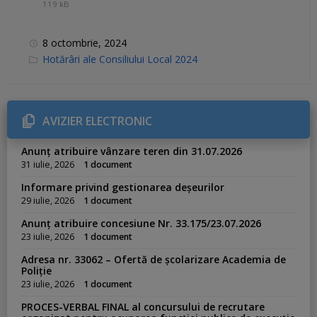
119 kB
8 octombrie, 2024
C
Hotărâri ale Consiliului Local 2024
a
t
e
g
o
r
AVIZIER ELECTRONIC
i
e
s
Anunț atribuire vânzare teren din 31.07.2026
:
31 iulie, 2026
1 document
Informare privind gestionarea deșeurilor
29 iulie, 2026
1 document
Anunț atribuire concesiune Nr. 33.175/23.07.2026
23 iulie, 2026
1 document
Adresa nr. 33062 – Ofertă de școlarizare Academia de
Poliție
23 iulie, 2026
1 document
PROCES-VERBAL FINAL al concursului de recrutare