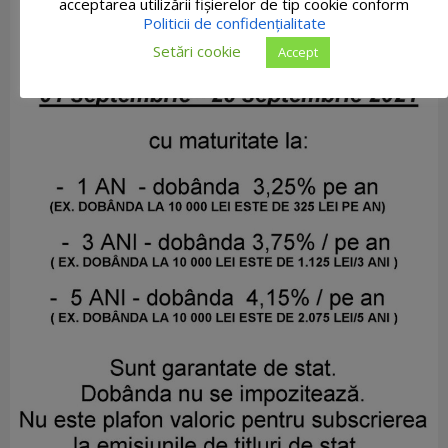
acceptarea utilizării fişierelor de tip cookie conform
Politicii de confidențialitate
Setări cookie
Accept