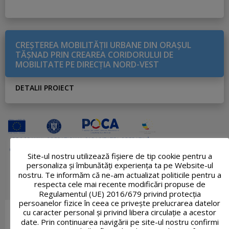
CREŞTEREA MOBILITĂŢII URBANE DIN ORAŞUL
TĂŞNAD PRIN CREAREA CORIDORULUI DE
MOBILITATE PE DIRECŢIA NORD-VEST
DETALII PROIECT
Site-ul nostru utilizează fişiere de tip cookie pentru a
personaliza și îmbunătăți experiența ta pe Website-ul
nostru. Te informăm că ne-am actualizat politicile pentru a
respecta cele mai recente modificări propuse de
Regulamentul (UE) 2016/679 privind protecția
persoanelor fizice în ceea ce privește prelucrarea datelor
cu caracter personal și privind libera circulație a acestor
date. Prin continuarea navigării pe site-ul nostru confirmi