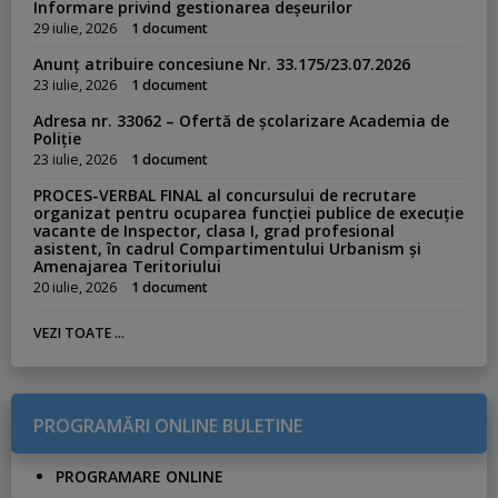
Informare privind gestionarea deșeurilor
29 iulie, 2026
1 document
Anunț atribuire concesiune Nr. 33.175/23.07.2026
23 iulie, 2026
1 document
Adresa nr. 33062 – Ofertă de școlarizare Academia de
Poliție
23 iulie, 2026
1 document
PROCES-VERBAL FINAL al concursului de recrutare
organizat pentru ocuparea funcției publice de execuție
vacante de Inspector, clasa I, grad profesional
asistent, în cadrul Compartimentului Urbanism și
Amenajarea Teritoriului
20 iulie, 2026
1 document
VEZI TOATE ...
PROGRAMĂRI ONLINE BULETINE
PROGRAMARE ONLINE