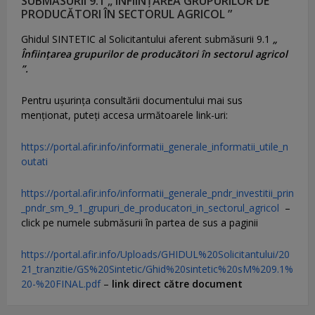
SUBMĂSURII 9.1 „ ÎNFIINȚAREA GRUPURILOR DE
PRODUCĂTORI ÎN SECTORUL AGRICOL ”
Ghidul SINTETIC al Solicitantului aferent submăsurii 9.1
„
Înființarea grupurilor de producători în sectorul agricol
”.
Pentru uşurinţa consultării documentului mai sus
menţionat, puteţi accesa următoarele link-uri:
https://portal.afir.info/informatii_generale_informatii_utile_n
outati
https://portal.afir.info/informatii_generale_pndr_investitii_prin
_pndr_sm_9_1_grupuri_de_producatori_in_sectorul_agricol
–
click pe numele submăsurii în partea de sus a paginii
https://portal.afir.info/Uploads/GHIDUL%20Solicitantului/20
21_tranzitie/GS%20Sintetic/Ghid%20sintetic%20sM%209.1%
20-%20FINAL.pdf
–
link direct către document