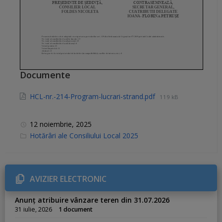
Documente
HCL-nr.-214-Program-lucrari-strand.pdf
119 kB
12 noiembrie, 2025
C
Hotărâri ale Consiliului Local 2025
a
t
e
g
o
r
AVIZIER ELECTRONIC
i
e
s
Anunț atribuire vânzare teren din 31.07.2026
:
31 iulie, 2026
1 document