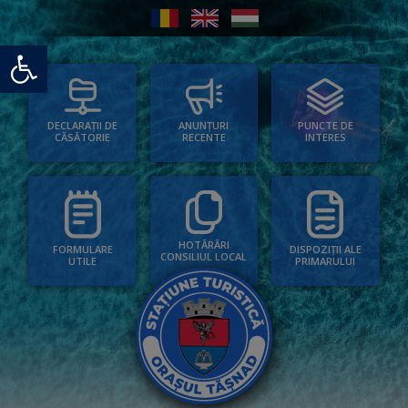
Deschide bara de unelte
PUNCTE DE
ANUNȚURI
DECLARAȚII DE
INTERES
RECENTE
CĂSĂTORIE
HOTĂRÂRI
FORMULARE
DISPOZIȚII ALE
CONSILIUL LOCAL
UTILE
PRIMARULUI