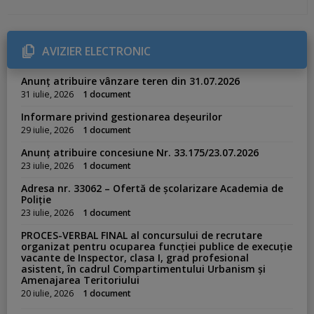
t
e
g
o
r
AVIZIER ELECTRONIC
i
e
s
Anunț atribuire vânzare teren din 31.07.2026
:
31 iulie, 2026
1 document
Informare privind gestionarea deșeurilor
29 iulie, 2026
1 document
Anunț atribuire concesiune Nr. 33.175/23.07.2026
23 iulie, 2026
1 document
Adresa nr. 33062 – Ofertă de școlarizare Academia de
Poliție
23 iulie, 2026
1 document
PROCES-VERBAL FINAL al concursului de recrutare
organizat pentru ocuparea funcției publice de execuție
vacante de Inspector, clasa I, grad profesional
asistent, în cadrul Compartimentului Urbanism și
Amenajarea Teritoriului
20 iulie, 2026
1 document