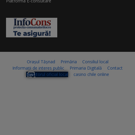
Platforma E-consultare
Orașul Tășnad
Primăria
Consiliul local
Informații de interes public
Primaria Digitală
Contact
Monitorul oficial local
casino chile online