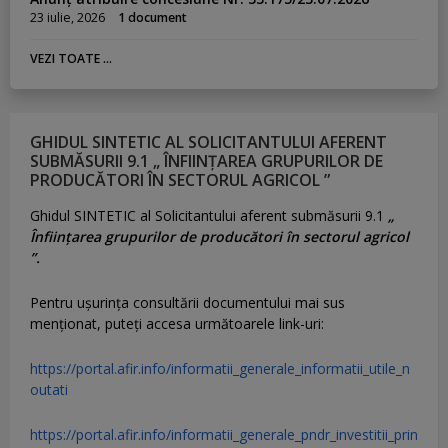
23 iulie, 2026
1 document
VEZI TOATE ...
GHIDUL SINTETIC AL SOLICITANTULUI AFERENT
SUBMĂSURII 9.1 „ ÎNFIINȚAREA GRUPURILOR DE
PRODUCĂTORI ÎN SECTORUL AGRICOL ”
Ghidul SINTETIC al Solicitantului aferent submăsurii 9.1
„
Înființarea grupurilor de producători în sectorul agricol
”.
Pentru uşurinţa consultării documentului mai sus
menţionat, puteţi accesa următoarele link-uri:
https://portal.afir.info/informatii_generale_informatii_utile_n
outati
https://portal.afir.info/informatii_generale_pndr_investitii_prin