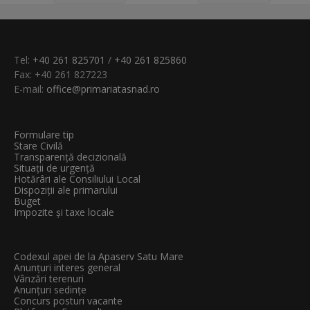
Tel:
+40 261 825701
/
+40 261 825860
Fax: +40 261 827223
E-mail:
office@primariatasnad.ro
Formulare tip
Stare Civilă
Transparenţă decizională
Situații de urgență
Hotărâri ale Consiliului Local
Dispoziții ale primarului
Buget
Impozite și taxe locale
Codexul apei de la Apaserv Satu Mare
Anunțuri interes general
Vânzări terenuri
Anunțuri sedințe
Concurs posturi vacante