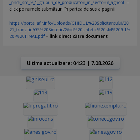
_pndr_sm_9_1_grupuri_de_producatori_in_sectorul_agricol
–
click pe numele submăsurii în partea de sus a paginii
https://portal.afir.info/Uploads/GHIDUL%20Solicitantului/20
21_tranzitie/GS%20Sintetic/Ghid%20sintetic%20sM%209.1%
20-%20FINAL.pdf
–
link direct către document
Ultima actualizare: 04:23 | 7.08.2026