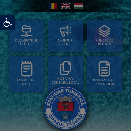
Deschide bara de unelte
PUNCTE DE
ANUNȚURI
DECLARAȚII DE
INTERES
RECENTE
CĂSĂTORIE
HOTĂRÂRI
FORMULARE
DISPOZIȚII ALE
CONSILIUL LOCAL
UTILE
PRIMARULUI